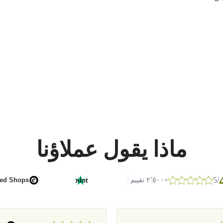
ماذا يقول عملاؤنا
/5
G
o
o
g
l
e
+٢٬٥٠٠ تقييم
ted Shops
Trustpilot