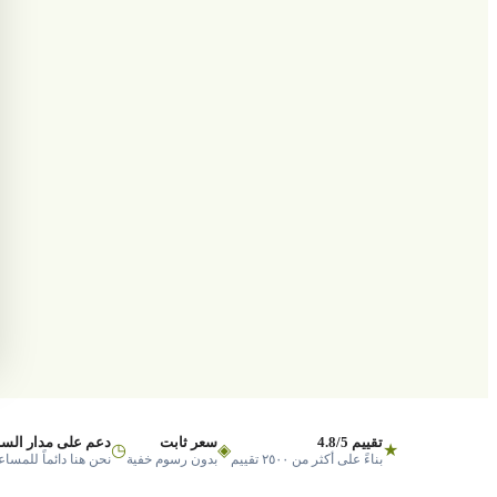
تقييم 4.8/5
سعر ثابت
دعم على مدار السا
◷
◈
★
بناءً على أكثر من ٢٥٠٠ تقييم
بدون رسوم خفية
نحن هنا دائماً للمساع