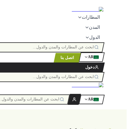
المطارات
المدن
الدول
AR
اتصل بنا
ٱللَّٰه
دخول
AR
ٱللَّٰه