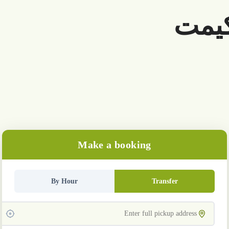
يمت
Make a booking
By Hour
Transfer