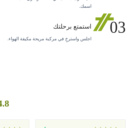
اسمك.
03
استمتع برحلتك
اجلس واسترخِ في مركبة مريحة مكيفة الهواء.
4.8