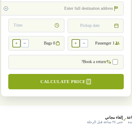
Time
Pickup date
+
−
+
−
Bags
0
Passenger
1
Book a return?
CALCULATE PRICE
عة
إلغاء مجاني
✓
دة
حتى ٢٤ ساعة قبل الرحلة