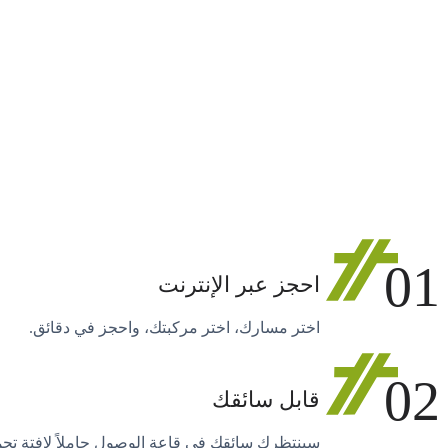
01
احجز عبر الإنترنت
اختر مسارك، اختر مركبتك، واحجز في دقائق.
02
قابل سائقك
سينتظرك سائقك في قاعة الوصول حاملاً لافتة تح