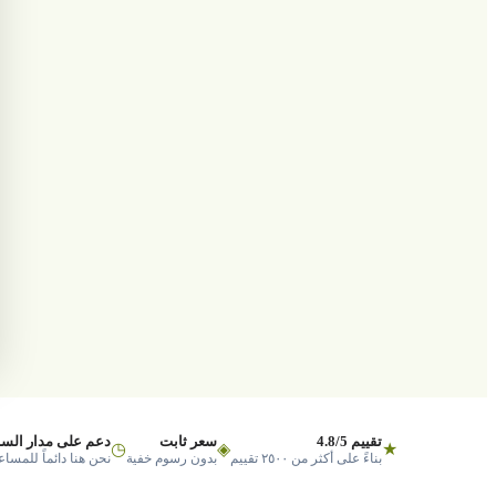
تقييم 4.8/5
سعر ثابت
دعم على مدار السا
◷
◈
★
بناءً على أكثر من ٢٥٠٠ تقييم
بدون رسوم خفية
نحن هنا دائماً للمساع