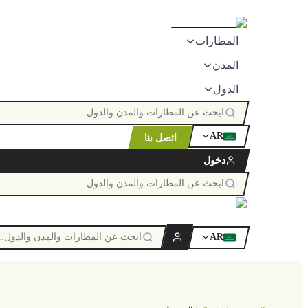
المطارات
المدن
الدول
AR
اتصل بنا
ٱللَّٰه
دخول
AR
ٱللَّٰه