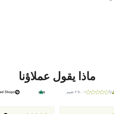
ماذا يقول عملاؤنا
/5
G
o
o
g
l
e
+٢٬٥٠٠ تقييم
ted Shops
Trustpilot