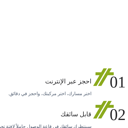
01
احجز عبر الإنترنت
اختر مسارك، اختر مركبتك، واحجز في دقائق.
02
قابل سائقك
سينتظرك سائقك في قاعة الوصول حاملاً لافتة تح