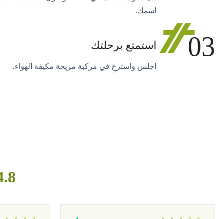
اسمك.
03
استمتع برحلتك
اجلس واسترخِ في مركبة مريحة مكيفة الهواء.
4.8