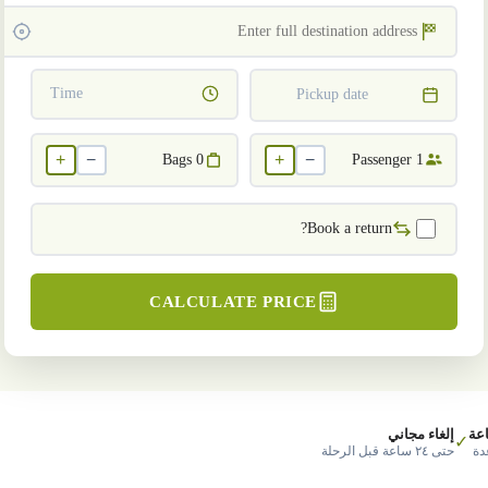
Time
Pickup date
+
−
+
−
Bags
0
Passenger
1
Book a return?
CALCULATE PRICE
عة
إلغاء مجاني
✓
دة
حتى ٢٤ ساعة قبل الرحلة