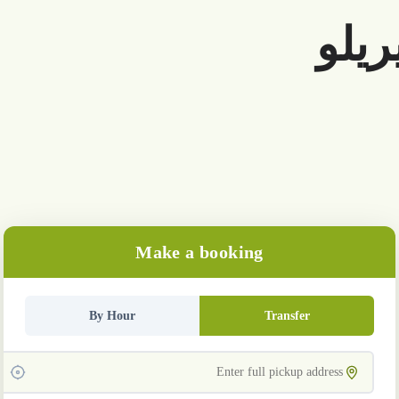
يلو
Make a booking
By Hour
Transfer