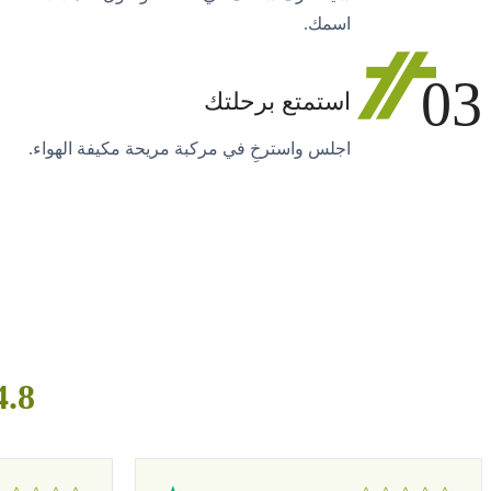
اسمك.
03
استمتع برحلتك
اجلس واسترخِ في مركبة مريحة مكيفة الهواء.
4.8