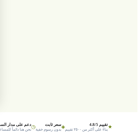
تقييم 4.8/5
سعر ثابت
دعم على مدار السا
◷
◈
★
بناءً على أكثر من ٢٥٠٠ تقييم
بدون رسوم خفية
نحن هنا دائماً للمساع