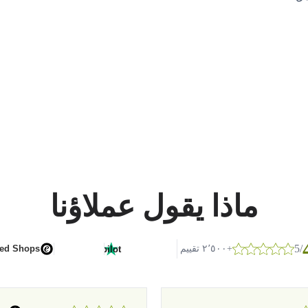
ماذا يقول عملاؤنا
/5
G
o
o
g
l
e
+٢٬٥٠٠ تقييم
ted Shops
Trustpilot