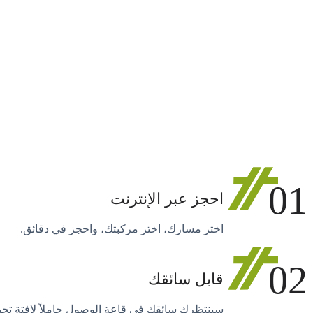
01
احجز عبر الإنترنت
اختر مسارك، اختر مركبتك، واحجز في دقائق.
02
قابل سائقك
سينتظرك سائقك في قاعة الوصول حاملاً لافتة تح