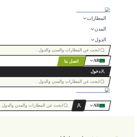
المطارات
المدن
الدول
AR
اتصل بنا
ٱللَّٰه
دخول
AR
ٱللَّٰه