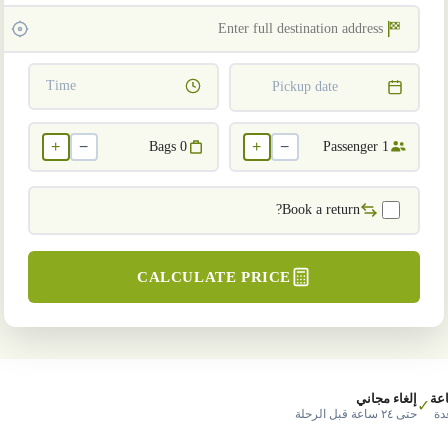
Time
Pickup date
+
−
+
−
Bags
0
Passenger
1
Book a return?
CALCULATE PRICE
عة
إلغاء مجاني
✓
دة
حتى ٢٤ ساعة قبل الرحلة