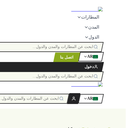
المطارات
المدن
الدول
AR
اتصل بنا
ٱللَّٰه
دخول
AR
ٱللَّٰه