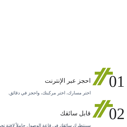
01
احجز عبر الإنترنت
اختر مسارك، اختر مركبتك، واحجز في دقائق.
02
قابل سائقك
سينتظرك سائقك في قاعة الوصول حاملاً لافتة تح