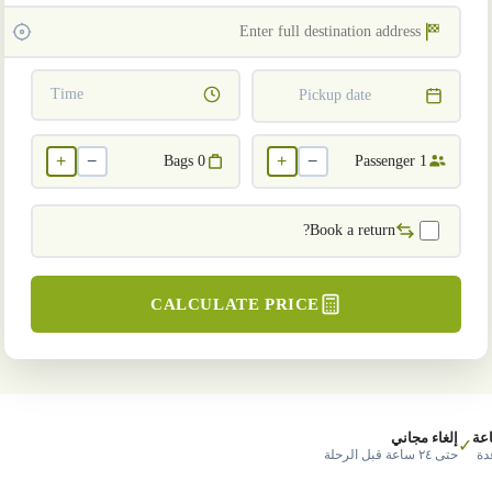
Time
Pickup date
+
−
+
−
Bags
0
Passenger
1
Book a return?
CALCULATE PRICE
عة
إلغاء مجاني
✓
دة
حتى ٢٤ ساعة قبل الرحلة