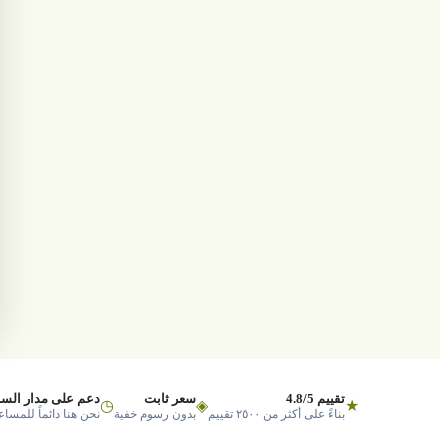
تقييم 4.8/5
سعر ثابت
دعم على مدار السا
◷
◈
★
بناءً على أكثر من ٢٥٠٠ تقييم
بدون رسوم خفية
نحن هنا دائماً للمساع