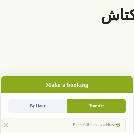
كتاش
Make a booking
By Hour
Transfer