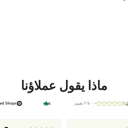
ماذا يقول عملاؤنا
/5
G
o
o
g
l
e
+٢٬٥٠٠ تقييم
ted Shops
Trustpilot