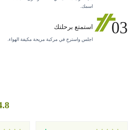
اسمك.
03
استمتع برحلتك
اجلس واسترخِ في مركبة مريحة مكيفة الهواء.
4.8