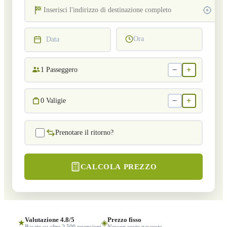
Ora
Data
−
+
1
Passeggero
−
+
0
Valigie
Prenotare il ritorno?
CALCOLA PREZZO
Valutazione 4.8/5
Prezzo fisso
★
◈
Basato su oltre 2.500 recensioni
Nessun costo nascosto