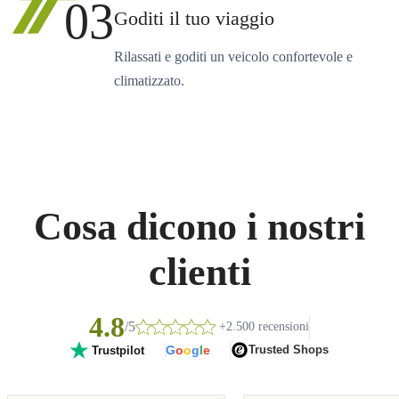
03
Goditi il tuo viaggio
Rilassati e goditi un veicolo confortevole e
climatizzato.
Cosa dicono i nostri
clienti
4.8
/5
+2.500 recensioni
G
o
o
g
l
e
Trusted Shops
Trustpilot