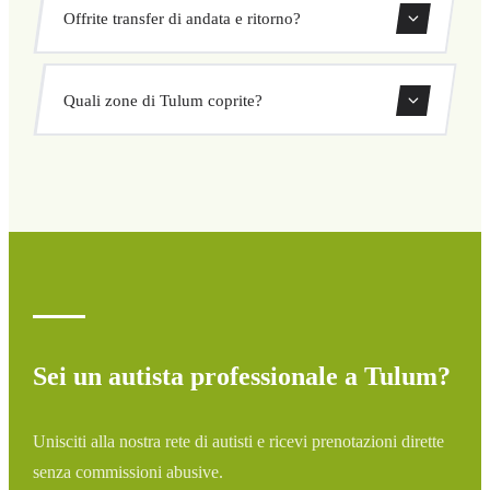
I nostri transfer privati a Tulum hanno un prezzo fisso
fisso.
Offrite transfer di andata e ritorno?
concordato prima della partenza. Nessun costo nascosto né
sorprese. Consulta il tuo prezzo subito nel modulo.
Sì, puoi prenotare transfer di sola andata o andata e
Quali zone di Tulum coprite?
ritorno direttamente dal nostro sistema di prenotazione.
Copriamo tutte le zone di Tulum e dintorni: aeroporti,
porti, stazioni ferroviarie e hotel. Se la tua destinazione
non è elencata, contattaci per un preventivo
personalizzato.
Sei un autista professionale a Tulum?
Unisciti alla nostra rete di autisti e ricevi prenotazioni dirette
senza commissioni abusive.