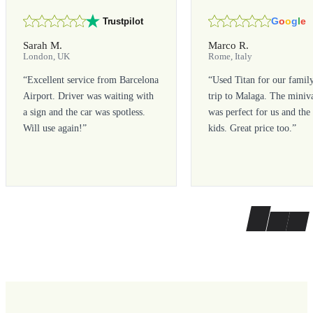
G
o
o
g
l
e
Trustpilot
Sarah M.
Marco R.
London, UK
Rome, Italy
“
Excellent service from Barcelona
“
Used Titan for our famil
Airport. Driver was waiting with
trip to Malaga. The miniv
a sign and the car was spotless.
was perfect for us and the
Will use again!
”
kids. Great price too.
”