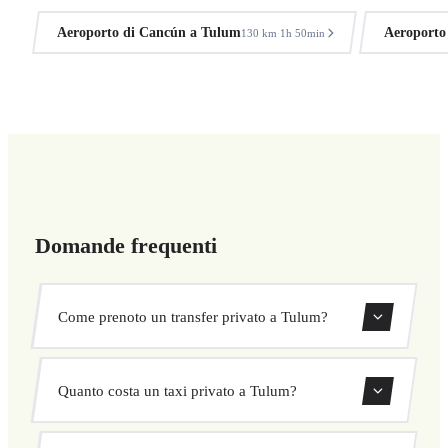
Aeroporto di Cancún a Tulum
Aeroporto
130 km
1h 50min
·
Domande frequenti
Come prenoto un transfer privato a Tulum?
Usa il nostro modulo di prenotazione per cercare e
Quanto costa un taxi privato a Tulum?
confermare subito il tuo transfer. Scegli ritiro e
destinazione, seleziona il veicolo e conferma a prezzo