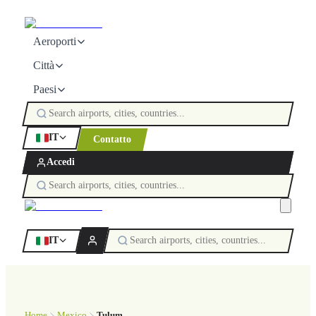
Aeroporti
Città
Paesi
IT
Contatto
Accedi
IT
Home
Mexico
Tulum