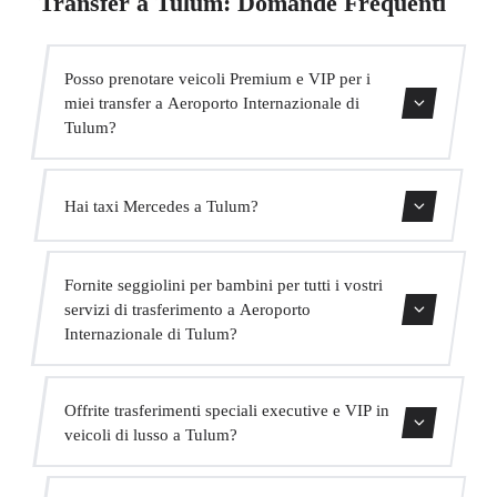
Transfer a Tulum: Domande Frequenti
Posso prenotare veicoli Premium e VIP per i
miei transfer a Aeroporto Internazionale di
Tulum?
Sì, abbiamo veicoli Mercedes-Benz E-Class e S-Class per
Hai taxi Mercedes a Tulum?
il nostro servizio VIP. Puoi selezionarli durante il processo
di prenotazione.
Sì, la nostra flotta include veicoli Mercedes-Benz per
Fornite seggiolini per bambini per tutti i vostri
servizi executive e VIP. Puoi richiederne uno al momento
servizi di trasferimento a Aeroporto
della prenotazione.
Internazionale di Tulum?
Sì, forniamo seggiolini per bambini approvati (gruppo 0+,
Offrite trasferimenti speciali executive e VIP in
1, 2 e 3) completamente gratuiti. Basta indicarlo al
veicoli di lusso a Tulum?
momento della prenotazione.