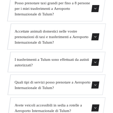
Sì, offriamo un servizio VIP premium con veicoli
Posso prenotare taxi grandi per fino a 8 persone
Mercedes di alta gamma, un autista in abito bilingue e
per i miei trasferimenti a Aeroporto
extra come acqua e WiFi a bordo.
Internazionale di Tulum?
Assolutamente. Abbiamo MPV per fino a 6 passeggeri e
Accettate animali domestici nelle vostre
minibus per fino a 16 passeggeri per grandi gruppi.
prenotazioni di taxi e trasferimenti a Aeroporto
Internazionale di Tulum?
Sì, accettiamo animali domestici nei nostri veicoli.
I trasferimenti a Tulum sono effettuati da autisti
Chiediamo di indicarlo al momento della prenotazione
autorizzati?
affinché l'autista sia preparato.
Tutti i nostri autisti possiedono una valida licenza VTC,
Quali tipi di servizi posso prenotare a Aeroporto
assicurazione professionale e veicoli con revisione attuale.
Internazionale di Tulum?
La vostra sicurezza è la nostra priorità.
Offriamo trasferimenti in centro città, trasferimenti da e
Avete veicoli accessibili in sedia a rotelle a
per hotel, trasferimenti da e per porti crocieristici,
Aeroporto Internazionale di Tulum?