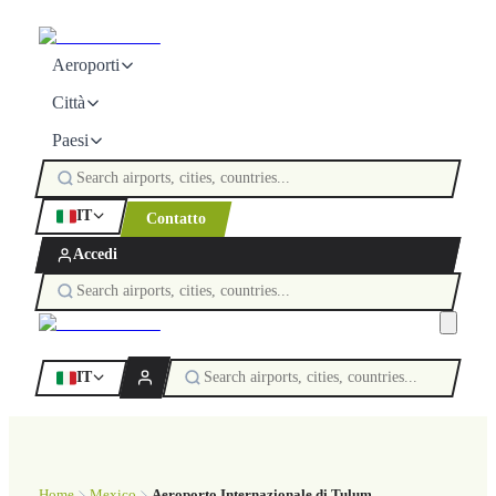
Aeroporti
Città
Paesi
IT
Contatto
Accedi
IT
Home
Mexico
Aeroporto Internazionale di Tulum