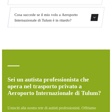
trasferimenti interurbani, servizio VIP, servizio per eventi
e trasporto di gruppo.
Sì, abbiamo veicoli adattati per passeggeri con mobilità
Cosa succede se il mio volo a Aeroporto
ridotta. Indicate questo al momento della prenotazione e
Internazionale di Tulum è in ritardo?
assegneremo il veicolo appropriato.
Monitoriamo tutti i voli in tempo reale. Se il tuo volo è in
ritardo, aggiustiamo automaticamente l'orario di pickup
senza costi aggiuntivi.
Sei un autista professionista che
opera nel trasporto privato a
Aeroporto Internazionale di Tulum?
Unisciti alla nostra rete di autisti professionisti. Offriamo