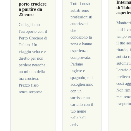
Interna
porto crociere
Tutti i nostri
di Tulu
a partire da
autisti sono
aspette
25 euro
professionisti
Monitor
autorizzati
Colleghiamo
tutti i vo
che
l'aeroporto con il
tempo re
conoscono la
Porto Crociere di
il tuo ae
zona e hanno
Tulum. Un
ritardo, 
esperienza
viaggio veloce e
autista r
comprovata.
diretto per non
automat
Parlano
perdere neanche
l'orario 
inglese e
un minuto della
prelievo
spagnolo, e ti
tua crociera.
costi agg
accoglieranno
Prezzo fisso
Non rima
con un
senza sorprese.
mai senz
sorriso e un
trasporto
cartello con il
tuo nome
nella hall
arrivi.