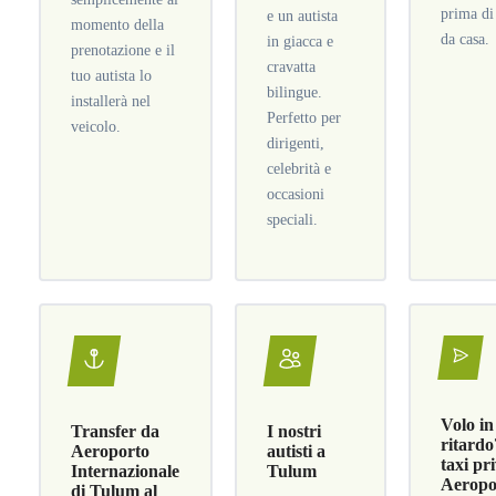
prima di
e un autista
momento della
da casa.
in giacca e
prenotazione e il
cravatta
tuo autista lo
bilingue.
installerà nel
Perfetto per
veicolo.
dirigenti,
celebrità e
occasioni
speciali.
Volo in
Transfer da
I nostri
ritardo
Aeroporto
autisti a
taxi pr
Internazionale
Tulum
Aeropo
di Tulum al