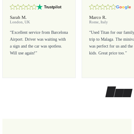
G
o
o
g
l
e
Trustpilot
Sarah M.
Marco R.
London, UK
Rome, Italy
“
Excellent service from Barcelona
“
Used Titan for our famil
Airport. Driver was waiting with
trip to Malaga. The miniv
a sign and the car was spotless.
was perfect for us and the
Will use again!
”
kids. Great price too.
”