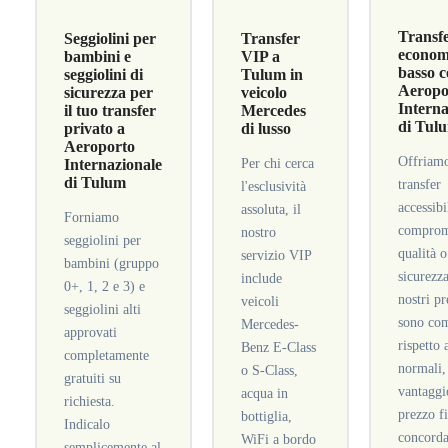
Transf
Seggiolini per
Transfer
economi
bambini e
VIP a
basso c
seggiolini di
Tulum in
Aeropo
sicurezza per
veicolo
Interna
il tuo transfer
Mercedes
di Tul
privato a
di lusso
Aeroporto
Offriam
Internazionale
Per chi cerca
di Tulum
transfer
l'esclusività
accessibi
assoluta, il
Forniamo
comprom
nostro
seggiolini per
qualità o
servizio VIP
bambini (gruppo
sicurezza
include
0+, 1, 2 e 3) e
nostri pr
veicoli
seggiolini alti
sono com
Mercedes-
approvati
rispetto 
Benz E-Class
completamente
normali,
o S-Class,
gratuiti su
vantaggi
acqua in
richiesta.
prezzo f
bottiglia,
Indicalo
concorda
WiFi a bordo
semplicemente al