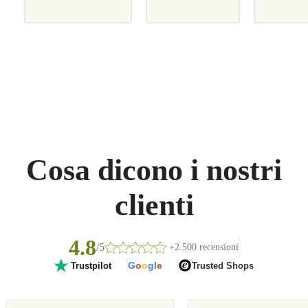
Cosa dicono i nostri
clienti
4.8
/5
+2.500 recensioni
G
o
o
g
l
e
Trusted Shops
Trustpilot