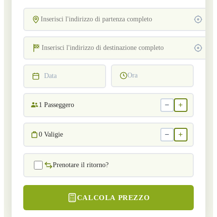
Ora
Data
−
+
1
Passeggero
−
+
0
Valigie
Prenotare il ritorno?
CALCOLA PREZZO