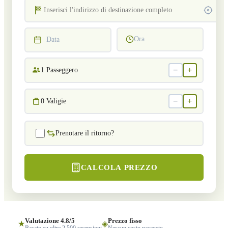
Ora
Data
−
+
1
Passeggero
−
+
0
Valigie
Prenotare il ritorno?
CALCOLA PREZZO
Valutazione 4.8/5
Prezzo fisso
★
◈
Basato su oltre 2.500 recensioni
Nessun costo nascosto