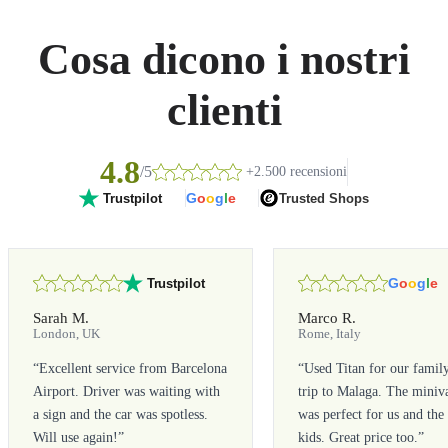
Cosa dicono i nostri
clienti
4.8
/5
+2.500 recensioni
G
o
o
g
l
e
Trusted Shops
Trustpilot
G
o
o
g
l
e
Trustpilot
Sarah M.
Marco R.
London, UK
Rome, Italy
“
Excellent service from Barcelona
“
Used Titan for our famil
Airport. Driver was waiting with
trip to Malaga. The miniv
a sign and the car was spotless.
was perfect for us and the
Will use again!
”
kids. Great price too.
”