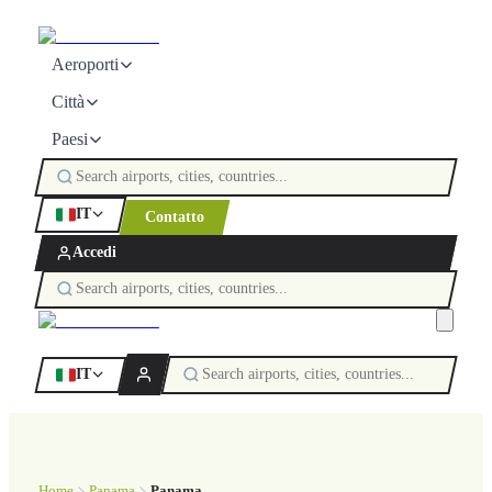
Aeroporti
Città
Paesi
IT
Contatto
Accedi
IT
Home
Panama
Panama