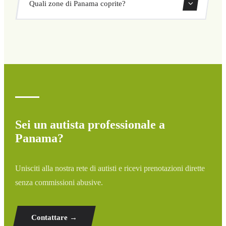
Quali zone di Panama coprite?
ritorno direttamente dal nostro sistema di prenotazione.
Copriamo tutte le zone di Panama e dintorni: aeroporti,
porti, stazioni ferroviarie e hotel. Se la tua destinazione
non è elencata, contattaci per un preventivo
personalizzato.
Sei un autista professionale a
Panama?
Unisciti alla nostra rete di autisti e ricevi prenotazioni dirette
senza commissioni abusive.
Contattare →