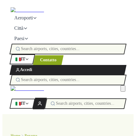
Aeroporti
Città
Paesi
IT
Contatto
Accedi
IT
Home
Panama