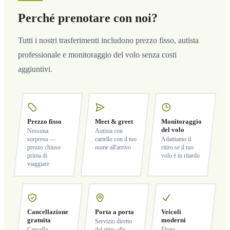
Perché prenotare con noi?
Tutti i nostri trasferimenti includono prezzo fisso, autista
professionale e monitoraggio del volo senza costi
aggiuntivi.
Prezzo fisso
Meet & greet
Monitoraggio
del volo
Nessuna
Autista con
sorpresa —
cartello con il tuo
Adattiamo il
prezzo chiuso
nome all'arrivo
ritiro se il tuo
prima di
volo è in ritardo
viaggiare
Cancellazione
Porta a porta
Veicoli
gratuita
moderni
Servizio diretto
Cancella
dal ritiro alla
Flotta