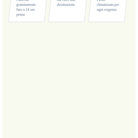
gratuitamente
destinazione
climatizzata per
fino a 24 ore
ogni esigenza
prima