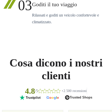
03
Goditi il tuo viaggio
Rilassati e goditi un veicolo confortevole e
climatizzato.
Cosa dicono i nostri
clienti
4.8
/5
+2.500 recensioni
G
o
o
g
l
e
Trusted Shops
Trustpilot