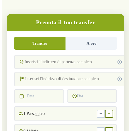
Prenota il tuo transfer
Transfer
A ore
Ora
Data
−
+
1
Passeggero