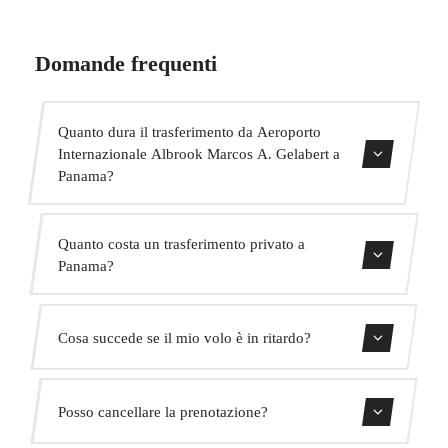
Domande frequenti
Quanto dura il trasferimento da Aeroporto
Internazionale Albrook Marcos A. Gelabert a
Panama?
Contattaci per una stima del tempo.
Quanto costa un trasferimento privato a
Panama?
Usa il nostro modulo di prenotazione per ottenere un
Cosa succede se il mio volo è in ritardo?
prezzo fisso immediato. Senza costi nascosti.
Monitoriamo tutti i voli in tempo reale. Il tuo autista
Posso cancellare la prenotazione?
adatterà automaticamente l'orario di ritiro senza costi
aggiuntivi.