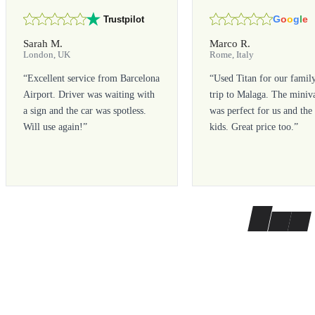
G
o
o
g
l
e
Trustpilot
Sarah M.
Marco R.
London, UK
Rome, Italy
“
Excellent service from Barcelona
“
Used Titan for our famil
Airport. Driver was waiting with
trip to Malaga. The miniv
a sign and the car was spotless.
was perfect for us and the
Will use again!
”
kids. Great price too.
”