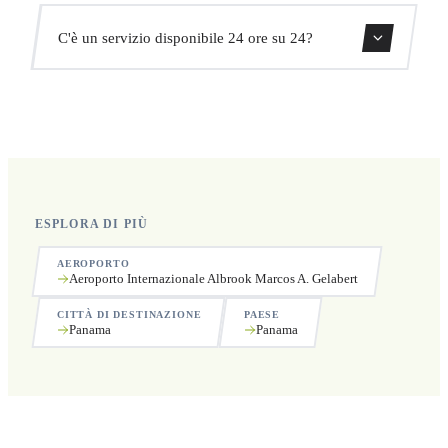
Sì, puoi cancellare gratuitamente fino a 24 ore prima del
C'è un servizio disponibile 24 ore su 24?
ritiro.
Sì, operiamo 24 ore su 24, 7 giorni su 7, compresi i
festivi.
ESPLORA DI PIÙ
AEROPORTO
Aeroporto Internazionale Albrook Marcos A. Gelabert
CITTÀ DI DESTINAZIONE
PAESE
Panama
Panama