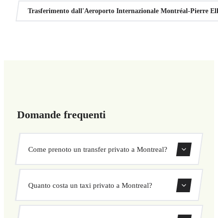
Trasferimento dall'Aeroporto Internazionale Montréal-Pierre El
Domande frequenti
Come prenoto un transfer privato a Montreal?
Usa il nostro modulo di prenotazione per cercare e
Quanto costa un taxi privato a Montreal?
confermare subito il tuo transfer. Scegli ritiro e
destinazione, seleziona il veicolo e conferma a prezzo
I nostri transfer privati a Montreal hanno un prezzo fisso
fisso.