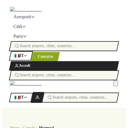
Aeroporti
Città
Paesi
IT
Contatto
Accedi
IT
Home
Canada
Montreal