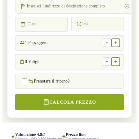
Ora
Data
−
+
1
Passeggero
−
+
0
Valigie
Prenotare il ritorno?
CALCOLA PREZZO
Valutazione 4.8/5
Prezzo fisso
★
◈
Basato su oltre 2.500 recensioni
Nessun costo nascosto