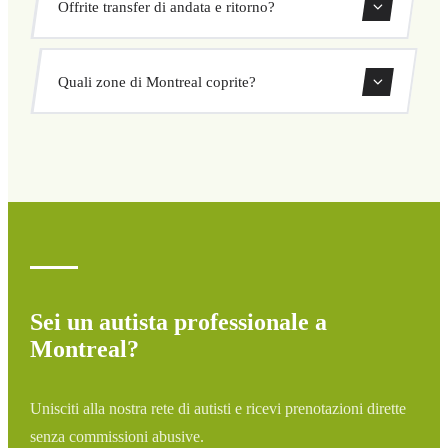
Offrite transfer di andata e ritorno?
concordato prima della partenza. Nessun costo nascosto né
sorprese. Consulta il tuo prezzo subito nel modulo.
Sì, puoi prenotare transfer di sola andata o andata e
Quali zone di Montreal coprite?
ritorno direttamente dal nostro sistema di prenotazione.
Copriamo tutte le zone di Montreal e dintorni: aeroporti,
porti, stazioni ferroviarie e hotel. Se la tua destinazione
non è elencata, contattaci per un preventivo
personalizzato.
Sei un autista professionale a
Montreal?
Unisciti alla nostra rete di autisti e ricevi prenotazioni dirette
senza commissioni abusive.