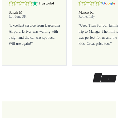
G
o
o
g
l
e
Trustpilot
Sarah M.
Marco R.
London, UK
Rome, Italy
“
Excellent service from Barcelona
“
Used Titan for our famil
Airport. Driver was waiting with
trip to Malaga. The miniv
a sign and the car was spotless.
was perfect for us and the
Will use again!
”
kids. Great price too.
”