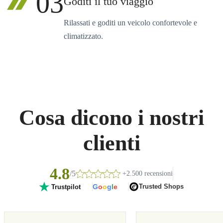
03
Goditi il tuo viaggio
Rilassati e goditi un veicolo confortevole e
climatizzato.
Cosa dicono i nostri
clienti
4.8
/5
+2.500 recensioni
G
o
o
g
l
e
Trusted Shops
Trustpilot