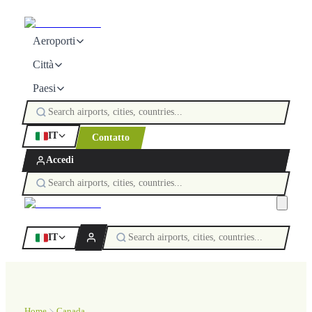
Aeroporti
Città
Paesi
IT
Contatto
Accedi
IT
Home
Canada