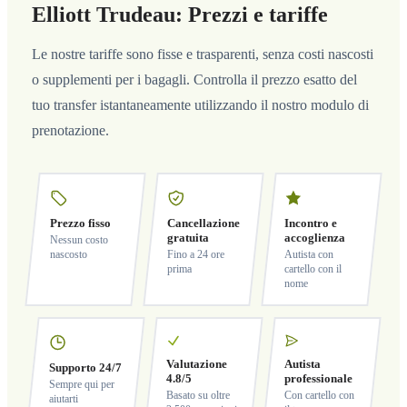
Elliott Trudeau: Prezzi e tariffe
Le nostre tariffe sono fisse e trasparenti, senza costi nascosti
o supplementi per i bagagli. Controlla il prezzo esatto del
tuo transfer istantaneamente utilizzando il nostro modulo di
prenotazione.
Prezzo fisso
Cancellazione
Incontro e
gratuita
accoglienza
Nessun costo
nascosto
Fino a 24 ore
Autista con
prima
cartello con il
nome
Valutazione
Autista
Supporto 24/7
4.8/5
professionale
Sempre qui per
Basato su oltre
Con cartello con
aiutarti