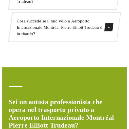
Trudeau?
e trasporto di gruppo.
Sì, abbiamo veicoli adattati per passeggeri con mobilità
Cosa succede se il mio volo a Aeroporto
ridotta. Indicate questo al momento della prenotazione e
Internazionale Montréal-Pierre Elliott Trudeau è
assegneremo il veicolo appropriato.
in ritardo?
Monitoriamo tutti i voli in tempo reale. Se il tuo volo è in
ritardo, aggiustiamo automaticamente l'orario di pickup
senza costi aggiuntivi.
Sei un autista professionista che
opera nel trasporto privato a
Aeroporto Internazionale Montréal-
Pierre Elliott Trudeau?