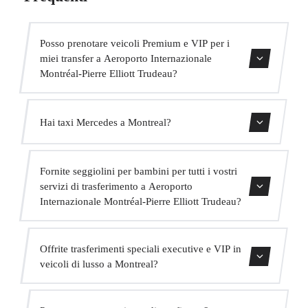
Posso prenotare veicoli Premium e VIP per i
miei transfer a Aeroporto Internazionale
Montréal-Pierre Elliott Trudeau?
Sì, abbiamo veicoli Mercedes-Benz E-Class e S-Class per
Hai taxi Mercedes a Montreal?
il nostro servizio VIP. Puoi selezionarli durante il processo
di prenotazione.
Sì, la nostra flotta include veicoli Mercedes-Benz per
Fornite seggiolini per bambini per tutti i vostri
servizi executive e VIP. Puoi richiederne uno al momento
servizi di trasferimento a Aeroporto
della prenotazione.
Internazionale Montréal-Pierre Elliott Trudeau?
Sì, forniamo seggiolini per bambini approvati (gruppo 0+,
Offrite trasferimenti speciali executive e VIP in
1, 2 e 3) completamente gratuiti. Basta indicarlo al
veicoli di lusso a Montreal?
momento della prenotazione.
Sì, offriamo un servizio VIP premium con veicoli