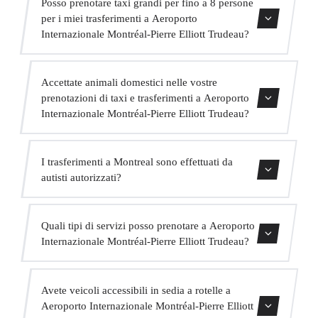
Posso prenotare taxi grandi per fino a 8 persone
Mercedes di alta gamma, un autista in abito bilingue e
per i miei trasferimenti a Aeroporto
extra come acqua e WiFi a bordo.
Internazionale Montréal-Pierre Elliott Trudeau?
Assolutamente. Abbiamo MPV per fino a 6 passeggeri e
Accettate animali domestici nelle vostre
minibus per fino a 16 passeggeri per grandi gruppi.
prenotazioni di taxi e trasferimenti a Aeroporto
Internazionale Montréal-Pierre Elliott Trudeau?
Sì, accettiamo animali domestici nei nostri veicoli.
I trasferimenti a Montreal sono effettuati da
Chiediamo di indicarlo al momento della prenotazione
autisti autorizzati?
affinché l'autista sia preparato.
Tutti i nostri autisti possiedono una valida licenza VTC,
Quali tipi di servizi posso prenotare a Aeroporto
assicurazione professionale e veicoli con revisione attuale.
Internazionale Montréal-Pierre Elliott Trudeau?
La vostra sicurezza è la nostra priorità.
Offriamo trasferimenti in centro città, trasferimenti da e
Avete veicoli accessibili in sedia a rotelle a
per hotel, trasferimenti da e per porti crocieristici,
Aeroporto Internazionale Montréal-Pierre Elliott
trasferimenti interurbani, servizio VIP, servizio per eventi