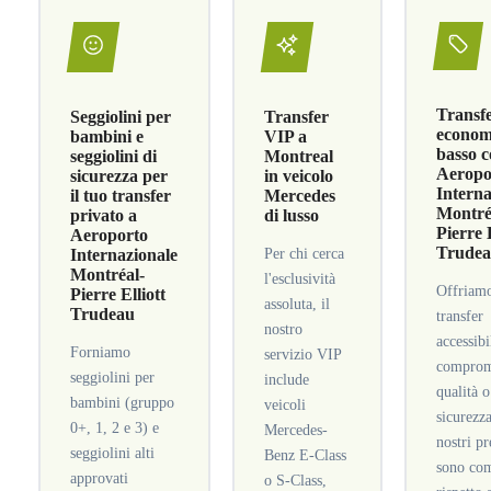
Transf
Seggiolini per
Transfer
economi
bambini e
VIP a
basso c
seggiolini di
Montreal
Aeropo
sicurezza per
in veicolo
Interna
il tuo transfer
Mercedes
Montré
privato a
di lusso
Pierre 
Aeroporto
Trude
Internazionale
Per chi cerca
Montréal-
l'esclusività
Offriam
Pierre Elliott
assoluta, il
Trudeau
transfer
nostro
accessibi
Forniamo
servizio VIP
comprom
seggiolini per
include
qualità o
bambini (gruppo
veicoli
sicurezza
0+, 1, 2 e 3) e
Mercedes-
nostri pr
seggiolini alti
Benz E-Class
sono com
approvati
o S-Class,