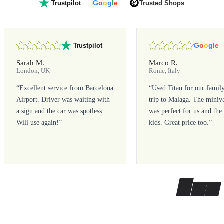
G
o
o
g
l
e
Trusted Shops
Trustpilot
G
o
o
g
l
e
Trustpilot
Sarah M.
Marco R.
London, UK
Rome, Italy
“
Excellent service from Barcelona
“
Used Titan for our famil
Airport. Driver was waiting with
trip to Malaga. The miniv
a sign and the car was spotless.
was perfect for us and the
Will use again!
”
kids. Great price too.
”