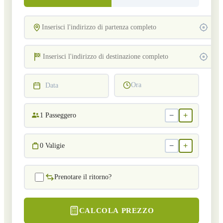
Ora
Data
−
+
1
Passeggero
−
+
0
Valigie
Prenotare il ritorno?
CALCOLA PREZZO