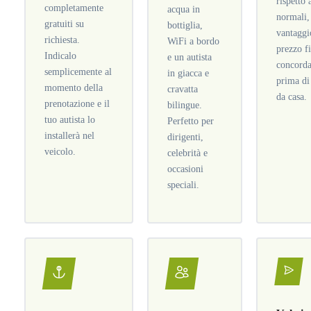
rispetto 
completamente
acqua in
normali,
gratuiti su
bottiglia,
vantaggi
richiesta.
WiFi a bordo
prezzo f
Indicalo
e un autista
concorda
semplicemente al
in giacca e
prima di
momento della
cravatta
da casa.
prenotazione e il
bilingue.
tuo autista lo
Perfetto per
installerà nel
dirigenti,
veicolo.
celebrità e
occasioni
speciali.