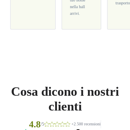
tuo nome
trasporto
nella hall
arrivi.
Cosa dicono i nostri
clienti
4.8
/5
+2.500 recensioni