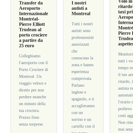
Volo in
Transfer da
I nostri
ritardo
Aeroporto
autisti a
taxi pr
Internazionale
Montreal
Aeropo
Montréal-
Interna
Pierre Elliott
Tutti i nostri
Montré
Trudeau al
autisti sono
Pierre 
porto crociere
professionisti
Trudea
a partire da
aspette
autorizzati
25 euro
che
Monitor
Colleghiamo
conoscono la
tutti i vo
l'aeroporto con il
zona e hanno
tempo re
Porto Crociere di
esperienza
il tuo ae
Montreal. Un
comprovata.
ritardo, 
viaggio veloce e
Parlano
autista r
diretto per non
inglese e
automat
perdere neanche
spagnolo, e ti
l'orario 
un minuto della
accoglieranno
prelievo
tua crociera.
con un
costi agg
Prezzo fisso
sorriso e un
Non rima
senza sorprese.
cartello con il
mai senz