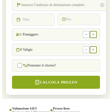
Ora
Data
−
+
1
Passeggero
−
+
0
Valigie
Prenotare il ritorno?
CALCOLA PREZZO
Valutazione 4.8/5
Prezzo fisso
★
◈
Basato su oltre 2.500 recensioni
Nessun costo nascosto