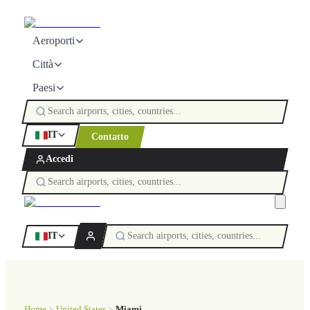
Aeroporti
Città
Paesi
IT
Contatto
Accedi
IT
Home
United States
Miami