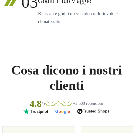
03
Goditi il tuo viaggio
Rilassati e goditi un veicolo confortevole e
climatizzato.
Cosa dicono i nostri
clienti
4.8
/5
+2.500 recensioni
G
o
o
g
l
e
Trusted Shops
Trustpilot