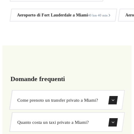
Aeroporto di Fort Lauderdale a Miami
Aero
40 km
40 min
·
Domande frequenti
Come prenoto un transfer privato a Miami?
Usa il nostro modulo di prenotazione per cercare e
Quanto costa un taxi privato a Miami?
confermare subito il tuo transfer. Scegli ritiro e
destinazione, seleziona il veicolo e conferma a prezzo