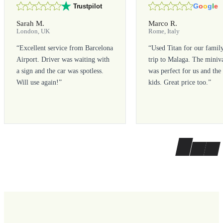
G
o
o
g
l
e
Trustpilot
Sarah M.
Marco R.
London, UK
Rome, Italy
“
Excellent service from Barcelona
“
Used Titan for our famil
Airport. Driver was waiting with
trip to Malaga. The miniv
a sign and the car was spotless.
was perfect for us and the
Will use again!
”
kids. Great price too.
”