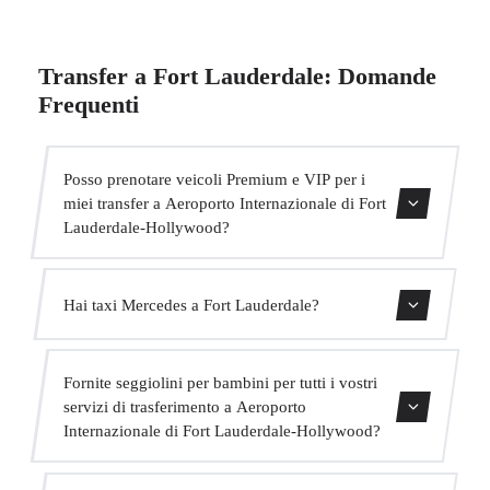
Transfer a Fort Lauderdale: Domande
Frequenti
Posso prenotare veicoli Premium e VIP per i
miei transfer a Aeroporto Internazionale di Fort
Lauderdale-Hollywood?
Sì, abbiamo veicoli Mercedes-Benz E-Class e S-Class per
Hai taxi Mercedes a Fort Lauderdale?
il nostro servizio VIP. Puoi selezionarli durante il processo
di prenotazione.
Sì, la nostra flotta include veicoli Mercedes-Benz per
Fornite seggiolini per bambini per tutti i vostri
servizi executive e VIP. Puoi richiederne uno al momento
servizi di trasferimento a Aeroporto
della prenotazione.
Internazionale di Fort Lauderdale-Hollywood?