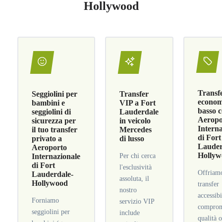
Hollywood
Transf
Seggiolini per
Transfer
economi
bambini e
VIP a Fort
basso c
seggiolini di
Lauderdale
Aeropo
sicurezza per
in veicolo
Intern
il tuo transfer
Mercedes
di Fort
privato a
di lusso
Lauder
Aeroporto
Holly
Internazionale
Per chi cerca
di Fort
l'esclusività
Offriam
Lauderdale-
assoluta, il
Hollywood
transfer
nostro
accessibi
Forniamo
servizio VIP
comprom
seggiolini per
include
qualità 