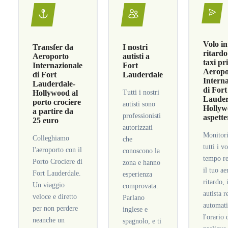
Volo in
Transfer da
I nostri
ritardo
Aeroporto
autisti a
taxi pr
Internazionale
Fort
Aeropo
di Fort
Lauderdale
Intern
Lauderdale-
di Fort
Hollywood al
Tutti i nostri
Lauder
porto crociere
autisti sono
Hollyw
a partire da
professionisti
aspette
25 euro
autorizzati
Monitor
Colleghiamo
che
tutti i vo
l'aeroporto con il
conoscono la
tempo re
Porto Crociere di
zona e hanno
il tuo ae
Fort Lauderdale.
esperienza
ritardo, 
Un viaggio
comprovata.
autista r
veloce e diretto
Parlano
automat
per non perdere
inglese e
l'orario 
neanche un
spagnolo, e ti