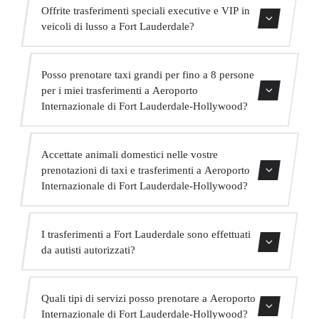
Sì, forniamo seggiolini per bambini approvati (gruppo 0+,
Offrite trasferimenti speciali executive e VIP in
1, 2 e 3) completamente gratuiti. Basta indicarlo al
veicoli di lusso a Fort Lauderdale?
momento della prenotazione.
Sì, offriamo un servizio VIP premium con veicoli
Posso prenotare taxi grandi per fino a 8 persone
Mercedes di alta gamma, un autista in abito bilingue e
per i miei trasferimenti a Aeroporto
extra come acqua e WiFi a bordo.
Internazionale di Fort Lauderdale-Hollywood?
Assolutamente. Abbiamo MPV per fino a 6 passeggeri e
Accettate animali domestici nelle vostre
minibus per fino a 16 passeggeri per grandi gruppi.
prenotazioni di taxi e trasferimenti a Aeroporto
Internazionale di Fort Lauderdale-Hollywood?
Sì, accettiamo animali domestici nei nostri veicoli.
I trasferimenti a Fort Lauderdale sono effettuati
Chiediamo di indicarlo al momento della prenotazione
da autisti autorizzati?
affinché l'autista sia preparato.
Tutti i nostri autisti possiedono una valida licenza VTC,
Quali tipi di servizi posso prenotare a Aeroporto
assicurazione professionale e veicoli con revisione attuale.
Internazionale di Fort Lauderdale-Hollywood?