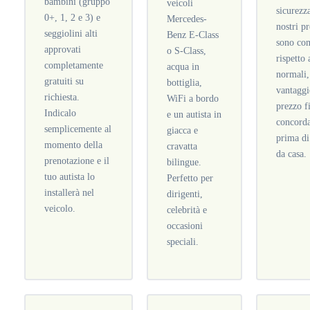
bambini (gruppo
veicoli
sicurezza
0+, 1, 2 e 3) e
Mercedes-
nostri pr
seggiolini alti
Benz E-Class
sono com
approvati
o S-Class,
rispetto 
completamente
acqua in
normali,
gratuiti su
bottiglia,
vantaggi
richiesta.
WiFi a bordo
prezzo f
Indicalo
e un autista in
concord
semplicemente al
giacca e
prima di
momento della
cravatta
da casa.
prenotazione e il
bilingue.
tuo autista lo
Perfetto per
installerà nel
dirigenti,
veicolo.
celebrità e
occasioni
speciali.