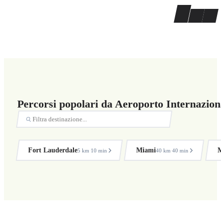
Percorsi popolari da Aeroporto Internazio
Fort Lauderdale
Miami
M
5 km
10 min
40 km
40 min
·
·