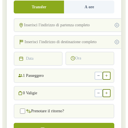
Transfer
A ore
Ora
Data
−
+
1
Passeggero
−
+
0
Valigie
Prenotare il ritorno?