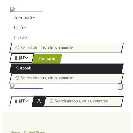
Aeroporti
Città
Paesi
IT
Contatto
Accedi
IT
Home
United States