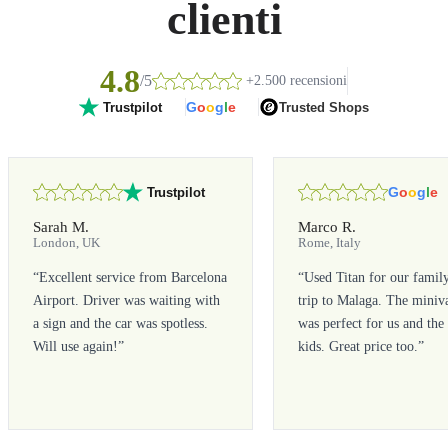
clienti
4.8
/5
+2.500 recensioni
G
o
o
g
l
e
Trusted Shops
Trustpilot
G
o
o
g
l
e
Trustpilot
Sarah M.
Marco R.
London, UK
Rome, Italy
“
Excellent service from Barcelona
“
Used Titan for our famil
Airport. Driver was waiting with
trip to Malaga. The miniv
a sign and the car was spotless.
was perfect for us and the
Will use again!
”
kids. Great price too.
”