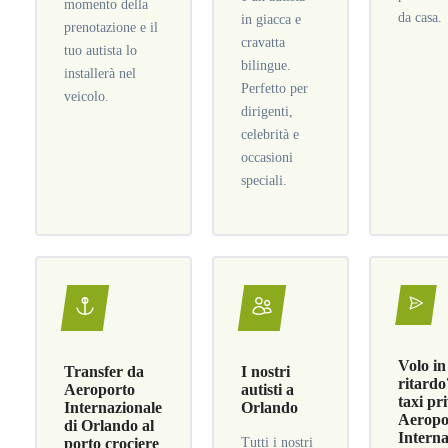
momento della
da casa.
in giacca e
prenotazione e il
cravatta
tuo autista lo
bilingue.
installerà nel
Perfetto per
veicolo.
dirigenti,
celebrità e
occasioni
speciali.
Volo in
Transfer da
I nostri
ritardo
Aeroporto
autisti a
taxi pr
Internazionale
Orlando
Aeropo
di Orlando al
Interna
porto crociere
Tutti i nostri