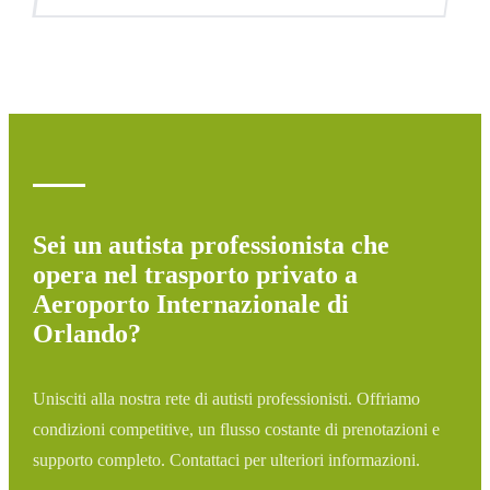
assegneremo il veicolo appropriato.
Monitoriamo tutti i voli in tempo reale. Se il tuo volo è in
ritardo, aggiustiamo automaticamente l'orario di pickup
senza costi aggiuntivi.
Sei un autista professionista che
opera nel trasporto privato a
Aeroporto Internazionale di
Orlando?
Unisciti alla nostra rete di autisti professionisti. Offriamo
condizioni competitive, un flusso costante di prenotazioni e
supporto completo. Contattaci per ulteriori informazioni.