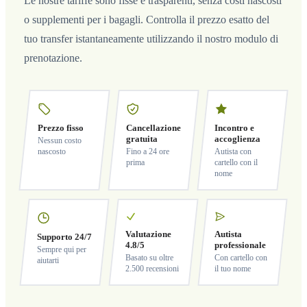
Le nostre tariffe sono fisse e trasparenti, senza costi nascosti
o supplementi per i bagagli. Controlla il prezzo esatto del
tuo transfer istantaneamente utilizzando il nostro modulo di
prenotazione.
Prezzo fisso
Cancellazione
Incontro e
gratuita
accoglienza
Nessun costo
nascosto
Fino a 24 ore
Autista con
prima
cartello con il
nome
Valutazione
Autista
Supporto 24/7
4.8/5
professionale
Sempre qui per
Basato su oltre
Con cartello con
aiutarti
2.500 recensioni
il tuo nome