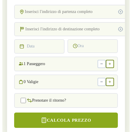
Ora
Data
−
+
1
Passeggero
−
+
0
Valigie
Prenotare il ritorno?
CALCOLA PREZZO