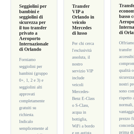
Transf
Seggiolini per
Transfer
economi
bambini e
VIP a
basso c
seggiolini di
Orlando in
Aeropo
sicurezza per
veicolo
Interna
il tuo transfer
Mercedes
di Orl
privato a
di lusso
Aeroporto
Offriam
Internazionale
Per chi cerca
di Orlando
transfer
l'esclusività
accessibi
assoluta, il
Forniamo
comprom
nostro
seggiolini per
qualità o
servizio VIP
bambini (gruppo
sicurezza
include
0+, 1, 2 e 3) e
nostri pr
veicoli
seggiolini alti
sono com
Mercedes-
approvati
rispetto 
Benz E-Class
completamente
normali,
o S-Class,
gratuiti su
vantaggi
acqua in
richiesta.
prezzo f
bottiglia,
Indicalo
concorda
WiFi a bordo
semplicemente al
prima di
e un autista