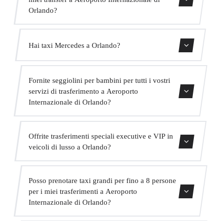
Orlando?
Sì, abbiamo veicoli Mercedes-Benz E-Class e S-Class per
Hai taxi Mercedes a Orlando?
il nostro servizio VIP. Puoi selezionarli durante il processo
di prenotazione.
Sì, la nostra flotta include veicoli Mercedes-Benz per
Fornite seggiolini per bambini per tutti i vostri
servizi executive e VIP. Puoi richiederne uno al momento
servizi di trasferimento a Aeroporto
della prenotazione.
Internazionale di Orlando?
Sì, forniamo seggiolini per bambini approvati (gruppo 0+,
Offrite trasferimenti speciali executive e VIP in
1, 2 e 3) completamente gratuiti. Basta indicarlo al
veicoli di lusso a Orlando?
momento della prenotazione.
Sì, offriamo un servizio VIP premium con veicoli
Posso prenotare taxi grandi per fino a 8 persone
Mercedes di alta gamma, un autista in abito bilingue e
per i miei trasferimenti a Aeroporto
extra come acqua e WiFi a bordo.
Internazionale di Orlando?