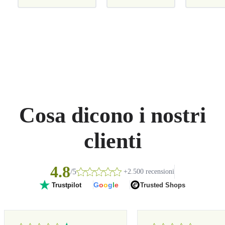
Cosa dicono i nostri
clienti
4.8
/5
+2.500 recensioni
G
o
o
g
l
e
Trusted Shops
Trustpilot