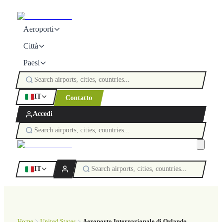
Aeroporti
Città
Paesi
IT
Contatto
Accedi
IT
Home
United States
Aeroporto Internazionale di Orlando