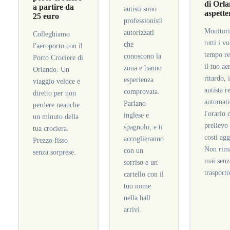
di Orla
a partire da
autisti sono
aspette
25 euro
professionisti
Monitor
autorizzati
Colleghiamo
tutti i vo
che
l'aeroporto con il
tempo re
conoscono la
Porto Crociere di
il tuo ae
zona e hanno
Orlando. Un
ritardo, 
esperienza
viaggio veloce e
autista r
comprovata.
diretto per non
automat
Parlano
perdere neanche
l'orario 
inglese e
un minuto della
prelievo
spagnolo, e ti
tua crociera.
costi agg
accoglieranno
Prezzo fisso
Non rima
con un
senza sorprese.
mai senz
sorriso e un
trasporto
cartello con il
tuo nome
nella hall
arrivi.