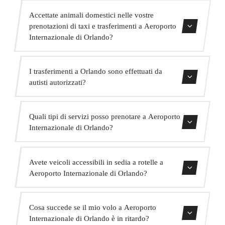
Assolutamente. Abbiamo MPV per fino a 6 passeggeri e
Accettate animali domestici nelle vostre
minibus per fino a 16 passeggeri per grandi gruppi.
prenotazioni di taxi e trasferimenti a Aeroporto
Internazionale di Orlando?
Sì, accettiamo animali domestici nei nostri veicoli.
I trasferimenti a Orlando sono effettuati da
Chiediamo di indicarlo al momento della prenotazione
autisti autorizzati?
affinché l'autista sia preparato.
Tutti i nostri autisti possiedono una valida licenza VTC,
Quali tipi di servizi posso prenotare a Aeroporto
assicurazione professionale e veicoli con revisione attuale.
Internazionale di Orlando?
La vostra sicurezza è la nostra priorità.
Offriamo trasferimenti in centro città, trasferimenti da e
Avete veicoli accessibili in sedia a rotelle a
per hotel, trasferimenti da e per porti crocieristici,
Aeroporto Internazionale di Orlando?
trasferimenti interurbani, servizio VIP, servizio per eventi
e trasporto di gruppo.
Sì, abbiamo veicoli adattati per passeggeri con mobilità
Cosa succede se il mio volo a Aeroporto
ridotta. Indicate questo al momento della prenotazione e
Internazionale di Orlando è in ritardo?