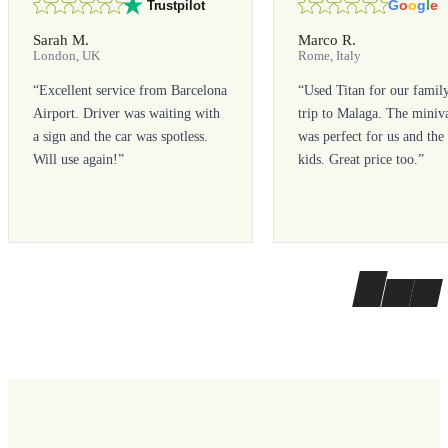
G
o
o
g
l
e
Trustpilot
Sarah M.
Marco R.
London, UK
Rome, Italy
“
Excellent service from Barcelona
“
Used Titan for our famil
Airport. Driver was waiting with
trip to Malaga. The miniv
a sign and the car was spotless.
was perfect for us and the
Will use again!
”
kids. Great price too.
”