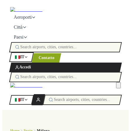
Aeroporti
Città
Paesi
IT
Contatto
Accedi
IT
Home
Spain
Málaga