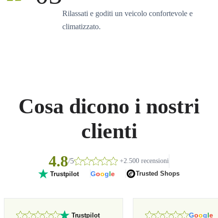
Rilassati e goditi un veicolo confortevole e
climatizzato.
Cosa dicono i nostri
clienti
4.8
/5
+2.500 recensioni
G
o
o
g
l
e
Trusted Shops
Trustpilot
G
o
o
g
l
e
Trustpilot