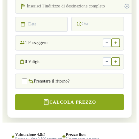
Ora
Data
−
+
1
Passeggero
−
+
0
Valigie
Prenotare il ritorno?
CALCOLA PREZZO
Valutazione 4.8/5
Prezzo fisso
★
◈
Basato su oltre 2.500 recensioni
Nessun costo nascosto