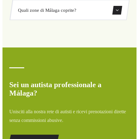
Sì, puoi prenotare transfer di sola andata o andata e
Quali zone di Málaga coprite?
ritorno direttamente dal nostro sistema di prenotazione.
Copriamo tutte le zone di Málaga e dintorni: aeroporti,
porti, stazioni ferroviarie e hotel. Se la tua destinazione
non è elencata, contattaci per un preventivo
personalizzato.
Sei un autista professionale a
Málaga?
Unisciti alla nostra rete di autisti e ricevi prenotazioni dirette
senza commissioni abusive.