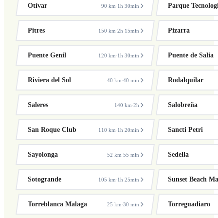
Otívar
Parque Tecnolog
90 km
1h 30min
·
Pitres
Pizarra
150 km
2h 15min
·
Puente Genil
Puente de Salia
120 km
1h 30min
·
Riviera del Sol
Rodalquilar
40 km
40 min
·
Saleres
Salobreña
140 km
2h
·
San Roque Club
Sancti Petri
110 km
1h 20min
·
Sayolonga
Sedella
52 km
55 min
·
Sotogrande
Sunset Beach Ma
105 km
1h 25min
·
Torreblanca Malaga
Torreguadiaro
25 km
30 min
·