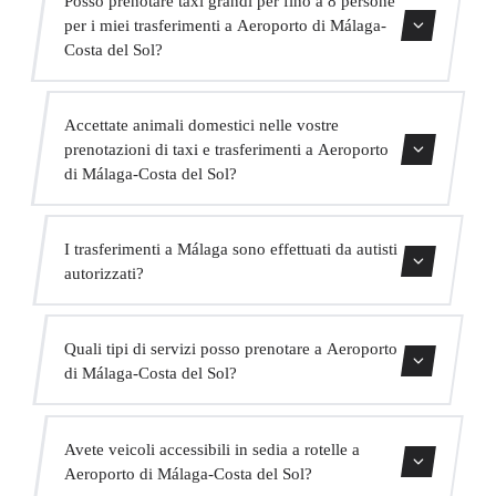
Mercedes di alta gamma, un autista in abito bilingue e
per i miei trasferimenti a Aeroporto di Málaga-
extra come acqua e WiFi a bordo.
Costa del Sol?
Assolutamente. Abbiamo MPV per fino a 6 passeggeri e
Accettate animali domestici nelle vostre
minibus per fino a 16 passeggeri per grandi gruppi.
prenotazioni di taxi e trasferimenti a Aeroporto
di Málaga-Costa del Sol?
Sì, accettiamo animali domestici nei nostri veicoli.
I trasferimenti a Málaga sono effettuati da autisti
Chiediamo di indicarlo al momento della prenotazione
autorizzati?
affinché l'autista sia preparato.
Tutti i nostri autisti possiedono una valida licenza VTC,
Quali tipi di servizi posso prenotare a Aeroporto
assicurazione professionale e veicoli con revisione attuale.
di Málaga-Costa del Sol?
La vostra sicurezza è la nostra priorità.
Offriamo trasferimenti in centro città, trasferimenti da e
Avete veicoli accessibili in sedia a rotelle a
per hotel, trasferimenti da e per porti crocieristici,
Aeroporto di Málaga-Costa del Sol?
trasferimenti interurbani, servizio VIP, servizio per eventi