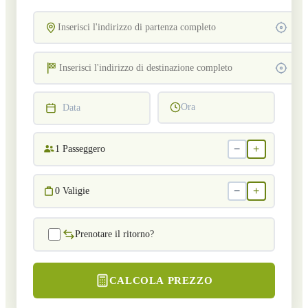
Ora
Data
−
+
1
Passeggero
−
+
0
Valigie
Prenotare il ritorno?
CALCOLA PREZZO