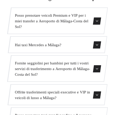
Posso prenotare veicoli Premium e VIP per i
miei transfer a Aeroporto di Málaga-Costa del
Sol?
Sì, abbiamo veicoli Mercedes-Benz E-Class e S-Class per
Hai taxi Mercedes a Málaga?
il nostro servizio VIP. Puoi selezionarli durante il processo
di prenotazione.
Sì, la nostra flotta include veicoli Mercedes-Benz per
Fornite seggiolini per bambini per tutti i vostri
servizi executive e VIP. Puoi richiederne uno al momento
servizi di trasferimento a Aeroporto di Málaga-
della prenotazione.
Costa del Sol?
Sì, forniamo seggiolini per bambini approvati (gruppo 0+,
Offrite trasferimenti speciali executive e VIP in
1, 2 e 3) completamente gratuiti. Basta indicarlo al
veicoli di lusso a Málaga?
momento della prenotazione.
Sì, offriamo un servizio VIP premium con veicoli
Posso prenotare taxi grandi per fino a 8 persone