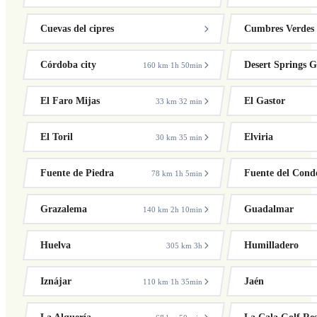
Cuevas del cipres
Cumbres Verdes
Córdoba city
Desert Springs G
160 km
1h 50min
·
El Faro Mijas
El Gastor
33 km
32 min
·
El Toril
Elviria
30 km
35 min
·
Fuente de Piedra
Fuente del Cond
78 km
1h 5min
·
Grazalema
Guadalmar
140 km
2h 10min
·
Huelva
Humilladero
305 km
3h
·
Iznájar
Jaén
110 km
1h 35min
·