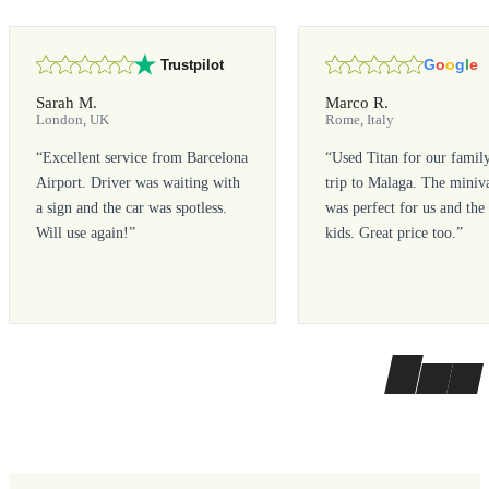
G
o
o
g
l
e
Trustpilot
Sarah M.
Marco R.
London, UK
Rome, Italy
“
Excellent service from Barcelona
“
Used Titan for our famil
Airport. Driver was waiting with
trip to Malaga. The miniv
a sign and the car was spotless.
was perfect for us and the
Will use again!
”
kids. Great price too.
”