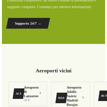
condizioni competitive, un flusso costante di prenotazioni e
supporto completo. Contattaci per ulteriori informazioni.
Supporto 24/7
→
Aeroporti vicini
Aeroporto
Aeroporto
di
Adolfo
ACE
BC
Lanzarote
Suárez
MAD
ACE
Madrid-
Barajas