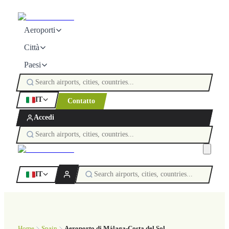
Aeroporti
Città
Paesi
IT
Contatto
Accedi
IT
Home
Spain
Aeroporto di Málaga-Costa del Sol