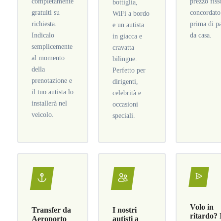
completamente
prezzo fiss
bottiglia,
gratuiti su
concordato
WiFi a bordo
richiesta.
prima di pa
e un autista
Indicalo
da casa.
in giacca e
semplicemente
cravatta
al momento
bilingue.
della
Perfetto per
prenotazione e
dirigenti,
il tuo autista lo
celebrità e
installerà nel
occasioni
veicolo.
speciali.
Volo in
Transfer da
I nostri
ritardo? 
Aeroporto
autisti a