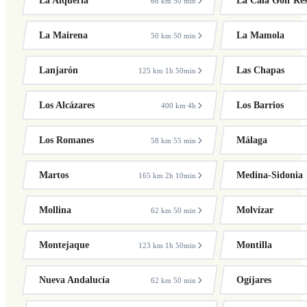
La Alquería
La Cala Golf Res
68 km
50 min
·
La Mairena
La Mamola
50 km
50 min
·
Lanjarón
Las Chapas
125 km
1h 50min
·
Los Alcázares
Los Barrios
400 km
4h
·
Los Romanes
Málaga
58 km
55 min
·
Martos
Medina-Sidonia
165 km
2h 10min
·
Mollina
Molvízar
62 km
50 min
·
Montejaque
Montilla
123 km
1h 50min
·
Nueva Andalucía
Ogíjares
62 km
50 min
·