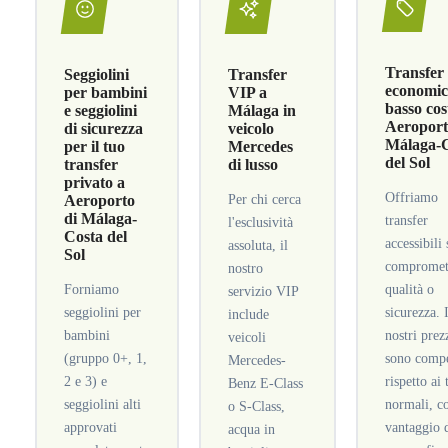
Transfer
Seggiolini
Transfer
economici
per bambini
VIP a
basso cos
e seggiolini
Málaga in
Aeroport
di sicurezza
veicolo
Málaga-
per il tuo
Mercedes
del Sol
transfer
di lusso
privato a
Offriamo
Aeroporto
Per chi cerca
di Málaga-
transfer
l'esclusività
Costa del
accessibili
assoluta, il
Sol
compromet
nostro
Forniamo
qualità o
servizio VIP
seggiolini per
sicurezza. 
include
bambini
nostri prez
veicoli
(gruppo 0+, 1,
sono compe
Mercedes-
2 e 3) e
rispetto ai 
Benz E-Class
seggiolini alti
normali, co
o S-Class,
approvati
vantaggio 
acqua in