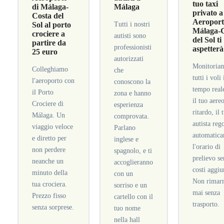
tuo taxi
di Málaga-
Málaga
privato a
Costa del
Aeroport
Sol al porto
Tutti i nostri
Málaga-
crociere a
autisti sono
del Sol ti
partire da
professionisti
aspetterà
25 euro
autorizzati
Monitoria
Colleghiamo
che
tutti i voli 
l'aeroporto con
conoscono la
tempo real
il Porto
zona e hanno
il tuo aere
Crociere di
esperienza
ritardo, il 
Málaga. Un
comprovata.
autista reg
viaggio veloce
Parlano
automatic
e diretto per
inglese e
l'orario di
non perdere
spagnolo, e ti
prelievo s
neanche un
accoglieranno
costi aggiu
minuto della
con un
Non rimarr
tua crociera.
sorriso e un
mai senza
Prezzo fisso
cartello con il
trasporto.
senza sorprese.
tuo nome
nella hall