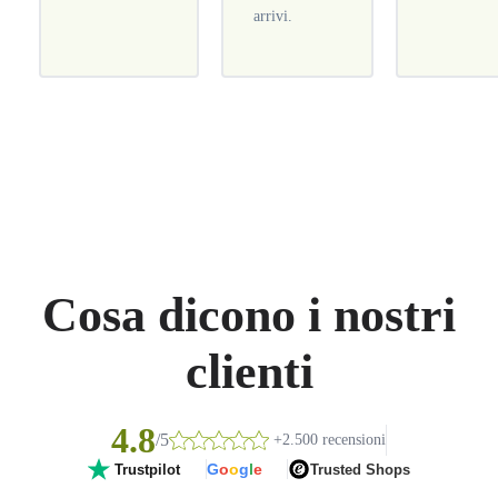
arrivi.
Cosa dicono i nostri
clienti
4.8
/5
+2.500 recensioni
G
o
o
g
l
e
Trusted Shops
Trustpilot