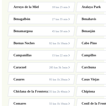
Arroyo de la Miel
Atalaya Park
18 km
25 min
·
Benagalbón
Benahavís
27 km
35 min
·
Benamargosa
Benaoján
45 km
50 min
·
Buenas Noches
Cabo Pino
92 km
1h 10min
·
Campanillas
Campillos
15 km
22 min
·
Caracuel
Carchuna
285 km
3h 5min
·
Casares
Casas Viejas
95 km
1h 20min
·
Chiclana de la Frontera
Chipiona
235 km
2h 40min
·
Comares
Conil de la Fron
55 km
1h 10min
·