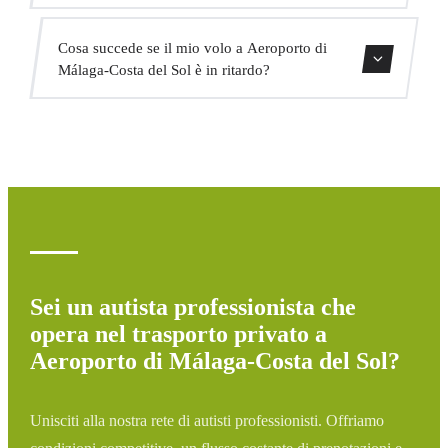
e trasporto di gruppo.
Sì, abbiamo veicoli adattati per passeggeri con mobilità
Cosa succede se il mio volo a Aeroporto di
ridotta. Indicate questo al momento della prenotazione e
Málaga-Costa del Sol è in ritardo?
assegneremo il veicolo appropriato.
Monitoriamo tutti i voli in tempo reale. Se il tuo volo è in
ritardo, aggiustiamo automaticamente l'orario di pickup
senza costi aggiuntivi.
Sei un autista professionista che
opera nel trasporto privato a
Aeroporto di Málaga-Costa del Sol?
Unisciti alla nostra rete di autisti professionisti. Offriamo