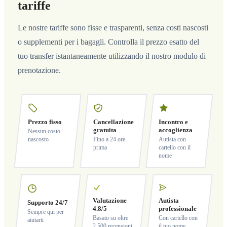
tariffe
Le nostre tariffe sono fisse e trasparenti, senza costi nascosti
o supplementi per i bagagli. Controlla il prezzo esatto del
tuo transfer istantaneamente utilizzando il nostro modulo di
prenotazione.
Prezzo fisso
Cancellazione
Incontro e
gratuita
accoglienza
Nessun costo
nascosto
Fino a 24 ore
Autista con
prima
cartello con il
nome
Valutazione
Autista
Supporto 24/7
4.8/5
professionale
Sempre qui per
Basato su oltre
Con cartello con
aiutarti
2.500 recensioni
il tuo nome