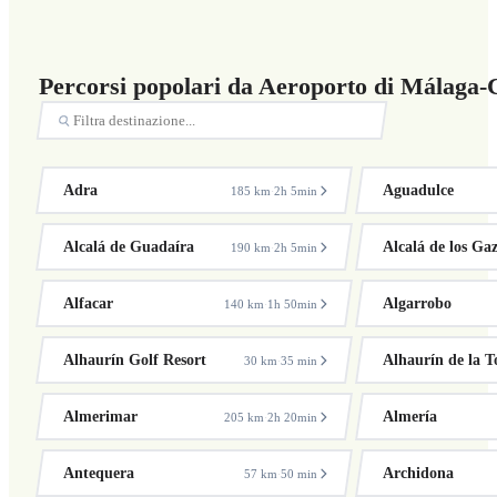
Percorsi popolari da Aeroporto di Málaga-C
Adra
Aguadulce
185 km
2h 5min
·
Alcalá de Guadaíra
Alcalá de los Gaz
190 km
2h 5min
·
Alfacar
Algarrobo
140 km
1h 50min
·
Alhaurín Golf Resort
Alhaurín de la T
30 km
35 min
·
Almerimar
Almería
205 km
2h 20min
·
Antequera
Archidona
57 km
50 min
·