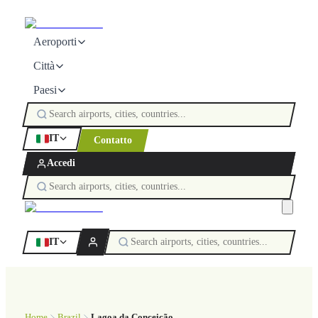
Aeroporti
Città
Paesi
IT
Contatto
Accedi
IT
Home
Brazil
Lagoa da Conceição