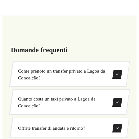
Domande frequenti
Come prenoto un transfer privato a Lagoa da
Conceição?
Usa il nostro modulo di prenotazione per cercare e
Quanto costa un taxi privato a Lagoa da
confermare subito il tuo transfer. Scegli ritiro e
Conceição?
destinazione, seleziona il veicolo e conferma a prezzo
fisso.
I nostri transfer privati a Lagoa da Conceição hanno un
Offrite transfer di andata e ritorno?
prezzo fisso concordato prima della partenza. Nessun costo