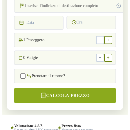
Ora
Data
−
+
1
Passeggero
−
+
0
Valigie
Prenotare il ritorno?
CALCOLA PREZZO
Valutazione 4.8/5
Prezzo fisso
★
◈
Basato su oltre 2.500 recensioni
Nessun costo nascosto