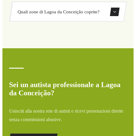
nascosto né sorprese. Consulta il tuo prezzo subito nel
Sì, puoi prenotare transfer di sola andata o andata e
modulo.
Quali zone di Lagoa da Conceição coprite?
ritorno direttamente dal nostro sistema di prenotazione.
Copriamo tutte le zone di Lagoa da Conceição e dintorni:
aeroporti, porti, stazioni ferroviarie e hotel. Se la tua
destinazione non è elencata, contattaci per un preventivo
personalizzato.
Sei un autista professionale a Lagoa
da Conceição?
Unisciti alla nostra rete di autisti e ricevi prenotazioni dirette
senza commissioni abusive.