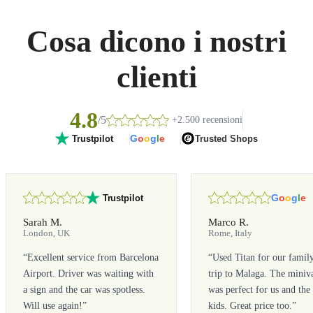
Cosa dicono i nostri
clienti
4.8
/5
+2.500 recensioni
G
o
o
g
l
e
Trusted Shops
Trustpilot
G
o
o
g
l
e
Trustpilot
Sarah M.
Marco R.
London, UK
Rome, Italy
“
Excellent service from Barcelona
“
Used Titan for our famil
Airport. Driver was waiting with
trip to Malaga. The miniv
a sign and the car was spotless.
was perfect for us and the
Will use again!
”
kids. Great price too.
”