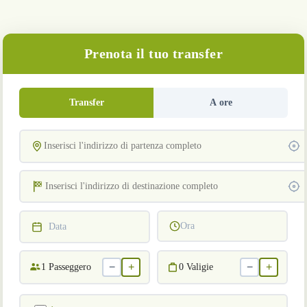
Prenota il tuo transfer
Transfer
A ore
Ora
Data
−
+
−
+
1
Passeggero
0
Valigie