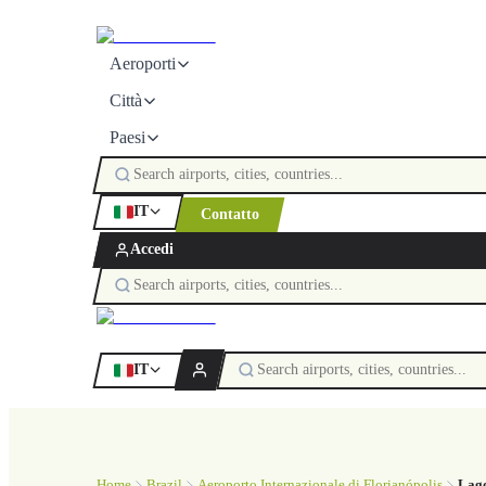
Aeroporti
Città
Paesi
IT
Contatto
Accedi
IT
Home
Brazil
Aeroporto Internazionale di Florianópolis
Lago