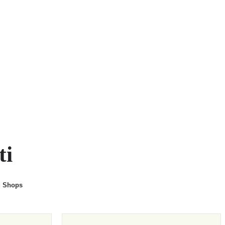
ti
d Shops