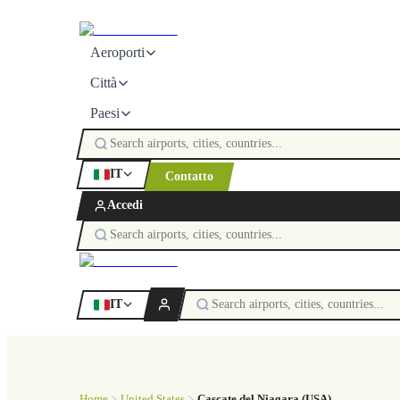
Aeroporti
Città
Paesi
IT
Contatto
Accedi
IT
Home
United States
Cascate del Niagara (USA)