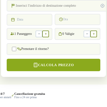
Ora
Data
−
+
−
+
1
Passeggero
0
Valigie
Prenotare il ritorno?
CALCOLA PREZZO
24/7
Cancellazione gratuita
✓
er aiutarti
Fino a 24 ore prima