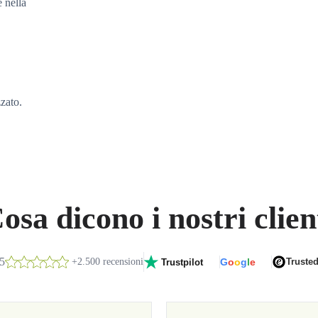
e nella
zzato.
osa dicono i nostri clien
/5
+2.500 recensioni
G
o
o
g
l
e
Truste
Trustpilot