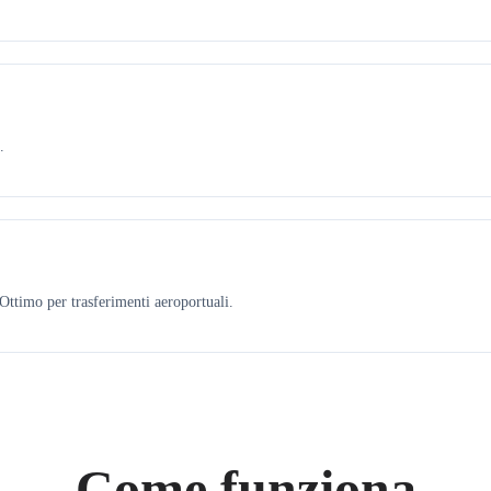
.
ttimo per trasferimenti aeroportuali.
Come funziona