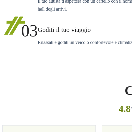
Il tuo autista ti aspetterà con un cartello con il nom
hall degli arrivi.
03
Goditi il tuo viaggio
Rilassati e goditi un veicolo confortevole e climati
C
4.8