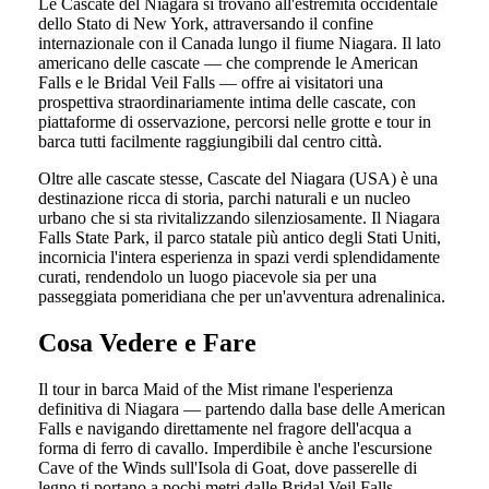
Le Cascate del Niagara si trovano all'estremità occidentale
dello Stato di New York, attraversando il confine
internazionale con il Canada lungo il fiume Niagara. Il lato
americano delle cascate — che comprende le American
Falls e le Bridal Veil Falls — offre ai visitatori una
prospettiva straordinariamente intima delle cascate, con
piattaforme di osservazione, percorsi nelle grotte e tour in
barca tutti facilmente raggiungibili dal centro città.
Oltre alle cascate stesse, Cascate del Niagara (USA) è una
destinazione ricca di storia, parchi naturali e un nucleo
urbano che si sta rivitalizzando silenziosamente. Il Niagara
Falls State Park, il parco statale più antico degli Stati Uniti,
incornicia l'intera esperienza in spazi verdi splendidamente
curati, rendendolo un luogo piacevole sia per una
passeggiata pomeridiana che per un'avventura adrenalinica.
Cosa Vedere e Fare
Il tour in barca Maid of the Mist rimane l'esperienza
definitiva di Niagara — partendo dalla base delle American
Falls e navigando direttamente nel fragore dell'acqua a
forma di ferro di cavallo. Imperdibile è anche l'escursione
Cave of the Winds sull'Isola di Goat, dove passerelle di
legno ti portano a pochi metri dalle Bridal Veil Falls.