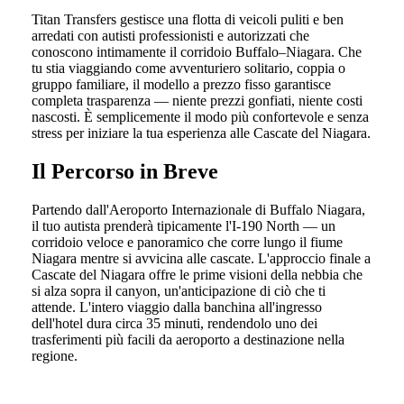
Titan Transfers gestisce una flotta di veicoli puliti e ben
arredati con autisti professionisti e autorizzati che
conoscono intimamente il corridoio Buffalo–Niagara. Che
tu stia viaggiando come avventuriero solitario, coppia o
gruppo familiare, il modello a prezzo fisso garantisce
completa trasparenza — niente prezzi gonfiati, niente costi
nascosti. È semplicemente il modo più confortevole e senza
stress per iniziare la tua esperienza alle Cascate del Niagara.
Il Percorso in Breve
Partendo dall'Aeroporto Internazionale di Buffalo Niagara,
il tuo autista prenderà tipicamente l'I-190 North — un
corridoio veloce e panoramico che corre lungo il fiume
Niagara mentre si avvicina alle cascate. L'approccio finale a
Cascate del Niagara offre le prime visioni della nebbia che
si alza sopra il canyon, un'anticipazione di ciò che ti
attende. L'intero viaggio dalla banchina all'ingresso
dell'hotel dura circa 35 minuti, rendendolo uno dei
trasferimenti più facili da aeroporto a destinazione nella
regione.