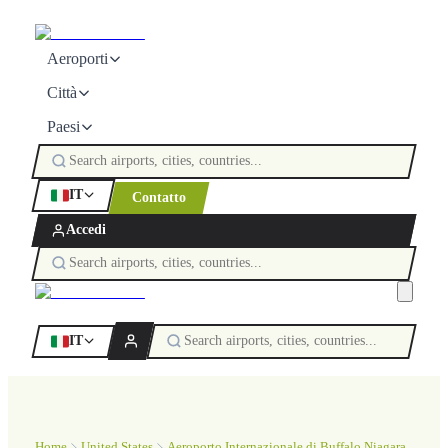
Aeroporti
Città
Paesi
IT
Contatto
Accedi
IT
Home
United States
Aeroporto Internazionale di Buffalo Niagara