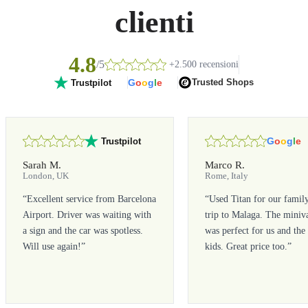
clienti
4.8
/5
+2.500 recensioni
G
o
o
g
l
e
Trusted Shops
Trustpilot
G
o
o
g
l
e
Trustpilot
Sarah M.
Marco R.
London, UK
Rome, Italy
“
Excellent service from Barcelona
“
Used Titan for our famil
Airport. Driver was waiting with
trip to Malaga. The miniv
a sign and the car was spotless.
was perfect for us and the
Will use again!
”
kids. Great price too.
”