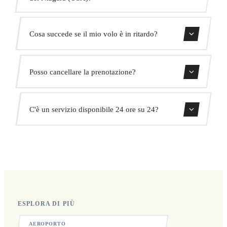
Usa il nostro modulo di prenotazione per ottenere un
Cosa succede se il mio volo è in ritardo?
prezzo fisso immediato. Senza costi nascosti.
Monitoriamo tutti i voli in tempo reale. Il tuo autista
Posso cancellare la prenotazione?
adatterà automaticamente l'orario di ritiro senza costi
aggiuntivi.
Sì, puoi cancellare gratuitamente fino a 24 ore prima del
C'è un servizio disponibile 24 ore su 24?
ritiro.
Sì, operiamo 24 ore su 24, 7 giorni su 7, compresi i
festivi.
ESPLORA DI PIÙ
AEROPORTO