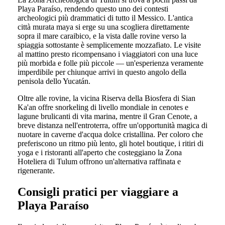
Playa Paraíso, rendendo questo uno dei contesti
archeologici più drammatici di tutto il Messico. L'antica
città murata maya si erge su una scogliera direttamente
sopra il mare caraibico, e la vista dalle rovine verso la
spiaggia sottostante è semplicemente mozzafiato. Le visite
al mattino presto ricompensano i viaggiatori con una luce
più morbida e folle più piccole — un'esperienza veramente
imperdibile per chiunque arrivi in questo angolo della
penisola dello Yucatán.
Oltre alle rovine, la vicina Riserva della Biosfera di Sian
Ka'an offre snorkeling di livello mondiale in cenotes e
lagune brulicanti di vita marina, mentre il Gran Cenote, a
breve distanza nell'entroterra, offre un'opportunità magica di
nuotare in caverne d'acqua dolce cristallina. Per coloro che
preferiscono un ritmo più lento, gli hotel boutique, i ritiri di
yoga e i ristoranti all'aperto che costeggiano la Zona
Hoteliera di Tulum offrono un'alternativa raffinata e
rigenerante.
Consigli pratici per viaggiare a
Playa Paraíso