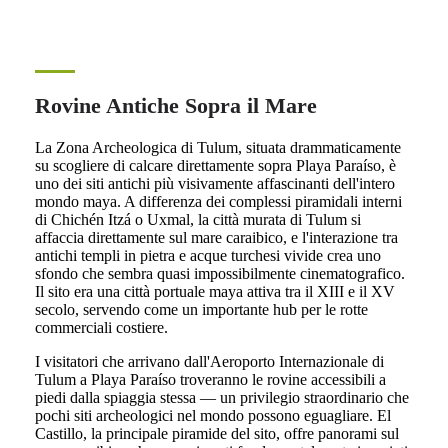
Rovine Antiche Sopra il Mare
La Zona Archeologica di Tulum, situata drammaticamente
su scogliere di calcare direttamente sopra Playa Paraíso, è
uno dei siti antichi più visivamente affascinanti dell'intero
mondo maya. A differenza dei complessi piramidali interni
di Chichén Itzá o Uxmal, la città murata di Tulum si
affaccia direttamente sul mare caraibico, e l'interazione tra
antichi templi in pietra e acque turchesi vivide crea uno
sfondo che sembra quasi impossibilmente cinematografico.
Il sito era una città portuale maya attiva tra il XIII e il XV
secolo, servendo come un importante hub per le rotte
commerciali costiere.
I visitatori che arrivano dall'Aeroporto Internazionale di
Tulum a Playa Paraíso troveranno le rovine accessibili a
piedi dalla spiaggia stessa — un privilegio straordinario che
pochi siti archeologici nel mondo possono eguagliare. El
Castillo, la principale piramide del sito, offre panorami sul