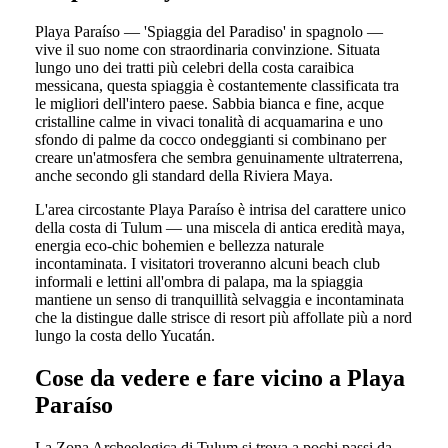
Playa Paraíso — 'Spiaggia del Paradiso' in spagnolo —
vive il suo nome con straordinaria convinzione. Situata
lungo uno dei tratti più celebri della costa caraibica
messicana, questa spiaggia è costantemente classificata tra
le migliori dell'intero paese. Sabbia bianca e fine, acque
cristalline calme in vivaci tonalità di acquamarina e uno
sfondo di palme da cocco ondeggianti si combinano per
creare un'atmosfera che sembra genuinamente ultraterrena,
anche secondo gli standard della Riviera Maya.
L'area circostante Playa Paraíso è intrisa del carattere unico
della costa di Tulum — una miscela di antica eredità maya,
energia eco-chic bohemien e bellezza naturale
incontaminata. I visitatori troveranno alcuni beach club
informali e lettini all'ombra di palapa, ma la spiaggia
mantiene un senso di tranquillità selvaggia e incontaminata
che la distingue dalle strisce di resort più affollate più a nord
lungo la costa dello Yucatán.
Cose da vedere e fare vicino a Playa
Paraíso
La Zona Archeologica di Tulum si trova a pochi passi da