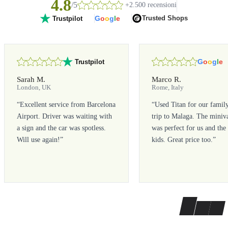
4.8
/5
+2.500 recensioni
G
o
o
g
l
e
Trusted Shops
Trustpilot
G
o
o
g
l
e
Trustpilot
Sarah M.
Marco R.
London, UK
Rome, Italy
“
Excellent service from Barcelona
“
Used Titan for our famil
Airport. Driver was waiting with
trip to Malaga. The miniv
a sign and the car was spotless.
was perfect for us and the
Will use again!
”
kids. Great price too.
”