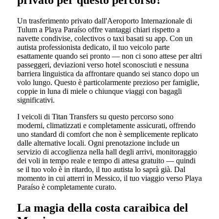
privato per questo percorso?
Un trasferimento privato dall'Aeroporto Internazionale di
Tulum a Playa Paraíso offre vantaggi chiari rispetto a
navette condivise, colectivos o taxi basati su app. Con un
autista professionista dedicato, il tuo veicolo parte
esattamente quando sei pronto — non ci sono attese per altri
passeggeri, deviazioni verso hotel sconosciuti e nessuna
barriera linguistica da affrontare quando sei stanco dopo un
volo lungo. Questo è particolarmente prezioso per famiglie,
coppie in luna di miele o chiunque viaggi con bagagli
significativi.
I veicoli di Titan Transfers su questo percorso sono
moderni, climatizzati e completamente assicurati, offrendo
uno standard di comfort che non è semplicemente replicato
dalle alternative locali. Ogni prenotazione include un
servizio di accoglienza nella hall degli arrivi, monitoraggio
dei voli in tempo reale e tempo di attesa gratuito — quindi
se il tuo volo è in ritardo, il tuo autista lo saprà già. Dal
momento in cui atterri in Messico, il tuo viaggio verso Playa
Paraíso è completamente curato.
La magia della costa caraibica del