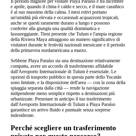
Il periodo migliore per visitare Playa Paraíso è tra dicembre
e aprile, quando il clima è caldo e secco, e il mare caraibico
è al suo massimo della calma. I mesi estivi portano
un'umidità più elevata e occasionali acquazzoni tropicali,
anche se questi raramente durano a lungo e possono
conferire alla giungla una qualità drammatica e
lussureggiante. Tieni presente che Tulum e l'ampia regione
della Riviera Maya attraggono un numero significativo di
visitatori durante le festività nazionali messicane e il periodo
della primavera nordamericana a marzo.
Sebbene Playa Paraíso sia una destinazione relativamente
compatta, avere un accordo di trasferimento affidabile
dall'Aeroporto Internazionale di Tulum è essenziale. Le
opzioni di trasporto pubblico in questa parte dello Yucatán
sono limitate, e la disposizione dell'area — con la zona della
spiaggia separata dalla città — rende la navigazione
indipendente meno semplice rispetto a destinazioni più
urbanizzate. Prenotare in anticipo il tuo trasferimento
dall'Aeroporto Internazionale di Tulum a Playa Paraíso
garantisce un arrivo fluido e puntuale senza sorprese
indesiderate.
Perché scegliere un trasferimento