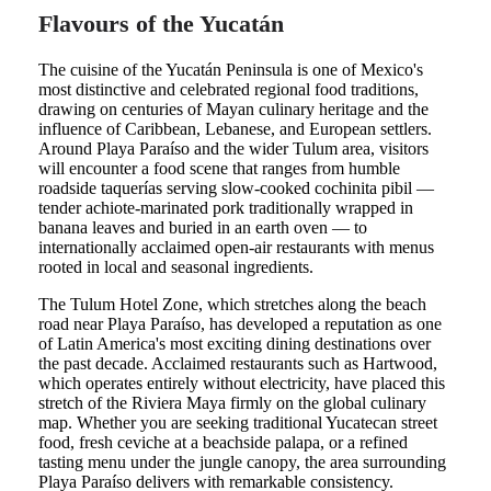
Flavours of the Yucatán
The cuisine of the Yucatán Peninsula is one of Mexico's
most distinctive and celebrated regional food traditions,
drawing on centuries of Mayan culinary heritage and the
influence of Caribbean, Lebanese, and European settlers.
Around Playa Paraíso and the wider Tulum area, visitors
will encounter a food scene that ranges from humble
roadside taquerías serving slow-cooked cochinita pibil —
tender achiote-marinated pork traditionally wrapped in
banana leaves and buried in an earth oven — to
internationally acclaimed open-air restaurants with menus
rooted in local and seasonal ingredients.
The Tulum Hotel Zone, which stretches along the beach
road near Playa Paraíso, has developed a reputation as one
of Latin America's most exciting dining destinations over
the past decade. Acclaimed restaurants such as Hartwood,
which operates entirely without electricity, have placed this
stretch of the Riviera Maya firmly on the global culinary
map. Whether you are seeking traditional Yucatecan street
food, fresh ceviche at a beachside palapa, or a refined
tasting menu under the jungle canopy, the area surrounding
Playa Paraíso delivers with remarkable consistency.