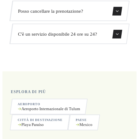
Monitoriamo tutti i voli in tempo reale. Il tuo autista
Posso cancellare la prenotazione?
adatterà automaticamente l'orario di ritiro senza costi
aggiuntivi.
Sì, puoi cancellare gratuitamente fino a 24 ore prima del
C'è un servizio disponibile 24 ore su 24?
ritiro.
Sì, operiamo 24 ore su 24, 7 giorni su 7, compresi i
festivi.
ESPLORA DI PIÙ
AEROPORTO
Aeroporto Internazionale di Tulum
CITTÀ DI DESTINAZIONE
PAESE
Playa Paraíso
Mexico