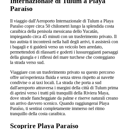
Internazionale di Tulum a Playa
Paraíso
Il viaggio dall'Aeroporto Internazionale di Tulum a Playa
Paraíso copre circa 50 chilometri lungo la splendida costa
caraibica della penisola messicana dello Yucatán,
impiegando circa 45 minuti con un trasferimento privato. Il
tuo autista ti incontrerà nella hall degli arrivi, ti assisterà con
i bagagli e ti guiderà verso un veicolo ben arredato,
permettendoti di rilassarti e goderti i lussureggianti paesaggi
della giungla e i riflessi del mare turchese che costeggiano
la strada verso sud.
Viaggiare con un trasferimento privato su questo percorso
offre un'esperienza fluida e senza stress rispetto ai navette
condivise o ai taxi locali. La strada che porta a sud
dall'aeroporto attraversa i margini della città di Tulum prima
di aprirsi verso i tratti più tranquilli della Riviera Maya,
dove strade fiancheggiate da palme e riserve naturali creano
un arrivo davvero scenico. Quando raggiungerai Playa
Paraíso, ti sentirai completamente immerso nel ritmo
tranquillo della costa caraibica.
Scoprire Playa Paraíso