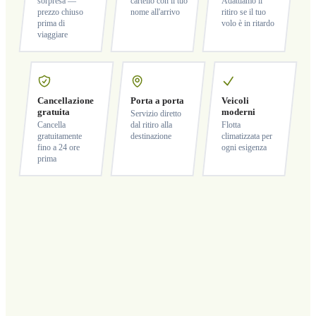
sorpresa —
cartello con il tuo
Adattiamo il
prezzo chiuso
nome all'arrivo
ritiro se il tuo
prima di
volo è in ritardo
viaggiare
Cancellazione
Porta a porta
Veicoli
gratuita
moderni
Servizio diretto
Cancella
dal ritiro alla
Flotta
gratuitamente
destinazione
climatizzata per
fino a 24 ore
ogni esigenza
prima