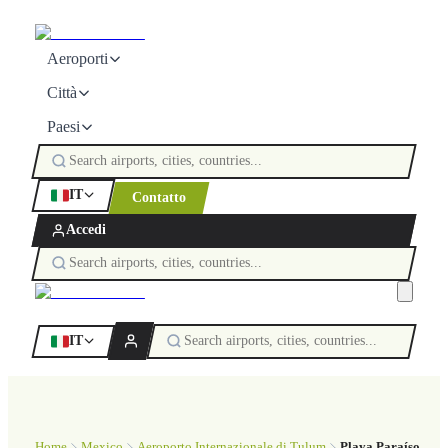
Aeroporti
Città
Paesi
IT
Contatto
Accedi
IT
Home
Mexico
Aeroporto Internazionale di Tulum
Playa Paraíso