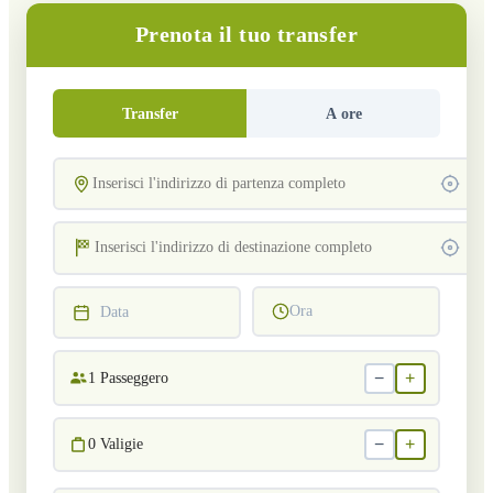
Prenota il tuo transfer
Transfer
A ore
Ora
Data
−
+
1
Passeggero
−
+
0
Valigie