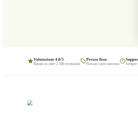
Valutazione 4.8/5
Prezzo fisso
Suppor
Basato su oltre 2.500 recensioni
Nessun costo nascosto
Sempre q