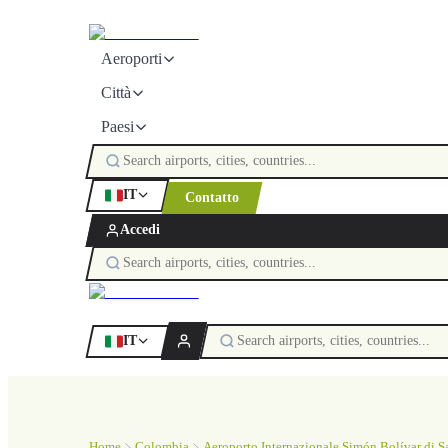
Aeroporti
Città
Paesi
IT
Contatto
Accedi
IT
Home
Colombia
Aeroporto Internazionale Simón Bolívar di S