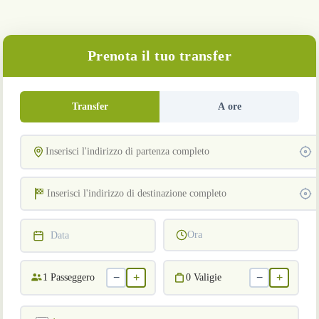
Prenota il tuo transfer
Transfer
A ore
Ora
Data
−
+
−
+
1
Passeggero
0
Valigie