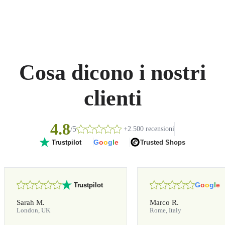
Cosa dicono i nostri
clienti
4.8
/5
+2.500 recensioni
G
o
o
g
l
e
Trusted Shops
Trustpilot
G
o
o
g
l
e
Trustpilot
Sarah M.
Marco R.
London, UK
Rome, Italy