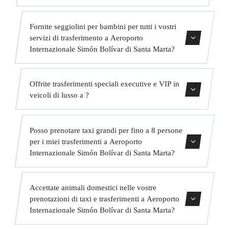
di prenotazione.
Sì, la nostra flotta include veicoli Mercedes-Benz per
Fornite seggiolini per bambini per tutti i vostri
servizi executive e VIP. Puoi richiederne uno al momento
servizi di trasferimento a Aeroporto
della prenotazione.
Internazionale Simón Bolívar di Santa Marta?
Sì, forniamo seggiolini per bambini approvati (gruppo 0+,
Offrite trasferimenti speciali executive e VIP in
1, 2 e 3) completamente gratuiti. Basta indicarlo al
veicoli di lusso a ?
momento della prenotazione.
Sì, offriamo un servizio VIP premium con veicoli
Posso prenotare taxi grandi per fino a 8 persone
Mercedes di alta gamma, un autista in abito bilingue e
per i miei trasferimenti a Aeroporto
extra come acqua e WiFi a bordo.
Internazionale Simón Bolívar di Santa Marta?
Assolutamente. Abbiamo MPV per fino a 6 passeggeri e
Accettate animali domestici nelle vostre
minibus per fino a 16 passeggeri per grandi gruppi.
prenotazioni di taxi e trasferimenti a Aeroporto
Internazionale Simón Bolívar di Santa Marta?