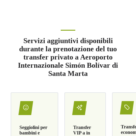
Servizi aggiuntivi disponibili
durante la prenotazione del tuo
transfer privato a Aeroporto
Internazionale Simón Bolívar di
Santa Marta
Transf
Seggiolini per
Transfer
economi
bambini e
VIP a in