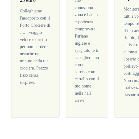
25 euro
che
conoscono la
Monitor
Colleghiamo
zona e hanno
tutti i vo
l'aeroporto con il
esperienza
tempo re
Porto Crociere di
comprovata.
il tuo ae
. Un viaggio
Parlano
ritardo, 
veloce e diretto
inglese e
autista r
per non perdere
spagnolo, e ti
automat
neanche un
accoglieranno
l'orario 
minuto della tua
con un
prelievo
crociera. Prezzo
sorriso e un
costi agg
fisso senza
cartello con il
Non rima
sorprese.
tuo nome
mai senz
nella hall
trasporto
arrivi.