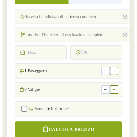
Ora
Data
−
+
1
Passeggero
−
+
0
Valigie
Prenotare il ritorno?
CALCOLA PREZZO