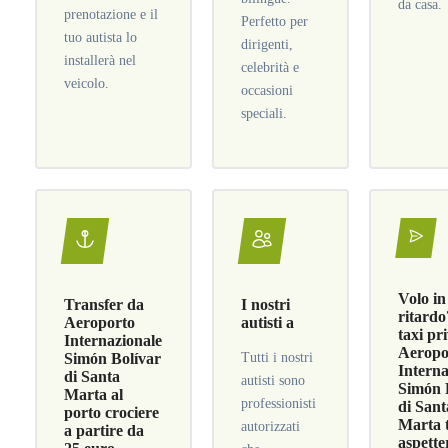
da casa.
prenotazione e il
Perfetto per
tuo autista lo
dirigenti,
installerà nel
celebrità e
veicolo.
occasioni
speciali.
Volo in
Transfer da
I nostri
ritardo
Aeroporto
autisti a
taxi pr
Internazionale
Aeropo
Simón Bolívar
Tutti i nostri
Interna
di Santa
autisti sono
Simón 
Marta al
professionisti
di Sant
porto crociere
Marta t
autorizzati
a partire da
aspette