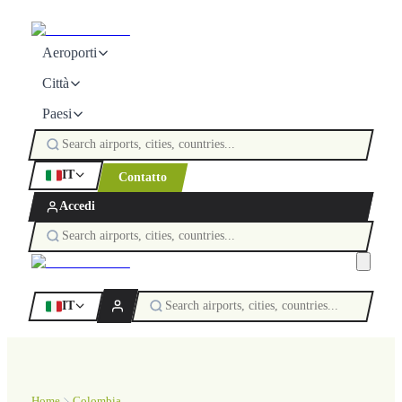
Aeroporti
Città
Paesi
IT
Contatto
Accedi
IT
Home
Colombia