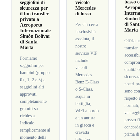
basso c
seggiolini di
veicolo
Aeropo
sicurezza per
Mercedes
Interna
il tuo transfer
di lusso
Simón 
privato a
di Sant
Aeroporto
Per chi cerca
Marta
Internazionale
l'esclusività
Simón Bolívar
assoluta, il
Offriam
di Santa
nostro
Marta
transfer
servizio VIP
accessibi
Forniamo
include
comprom
seggiolini per
veicoli
qualità o
bambini (gruppo
Mercedes-
sicurezza
0+, 1, 2 e 3) e
Benz E-Class
nostri pr
seggiolini alti
o S-Class,
sono com
approvati
acqua in
rispetto 
completamente
bottiglia,
normali,
gratuiti su
WiFi a bordo
vantaggi
richiesta.
e un autista
prezzo f
Indicalo
in giacca e
concorda
semplicemente al
cravatta
prima di
momento della
bilingue.