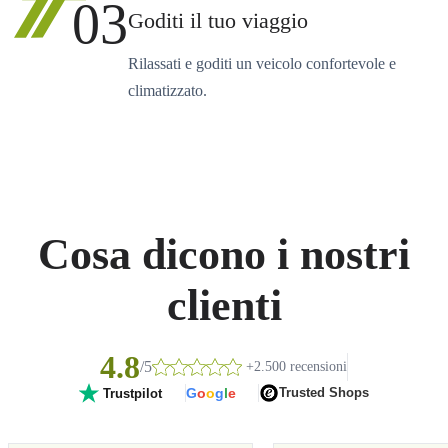
03
Goditi il tuo viaggio
Rilassati e goditi un veicolo confortevole e
climatizzato.
Cosa dicono i nostri
clienti
4.8
/5
+2.500 recensioni
G
o
o
g
l
e
Trusted Shops
Trustpilot