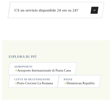
aggiuntivi.
Sì, puoi cancellare gratuitamente fino a 24 ore prima del
C'è un servizio disponibile 24 ore su 24?
ritiro.
Sì, operiamo 24 ore su 24, 7 giorni su 7, compresi i
festivi.
ESPLORA DI PIÙ
AEROPORTO
Aeroporto Internazionale di Punta Cana
CITTÀ DI DESTINAZIONE
PAESE
Porto Crociere La Romana
Dominican Republic