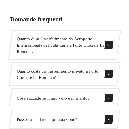
Domande frequenti
Quanto dura il trasferimento da Aeroporto
Internazionale di Punta Cana a Porto Crociere La
Romana?
Contattaci per una stima del tempo.
Quanto costa un trasferimento privato a Porto
Crociere La Romana?
Usa il nostro modulo di prenotazione per ottenere un
Cosa succede se il mio volo è in ritardo?
prezzo fisso immediato. Senza costi nascosti.
Monitoriamo tutti i voli in tempo reale. Il tuo autista
Posso cancellare la prenotazione?
adatterà automaticamente l'orario di ritiro senza costi