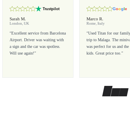
G
o
o
g
l
e
Trustpilot
Sarah M.
Marco R.
London, UK
Rome, Italy
“
Excellent service from Barcelona
“
Used Titan for our famil
Airport. Driver was waiting with
trip to Malaga. The miniv
a sign and the car was spotless.
was perfect for us and the
Will use again!
”
kids. Great price too.
”