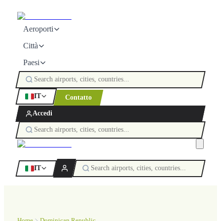
Aeroporti
Città
Paesi
IT
Contatto
Accedi
IT
Home
Dominican Republic