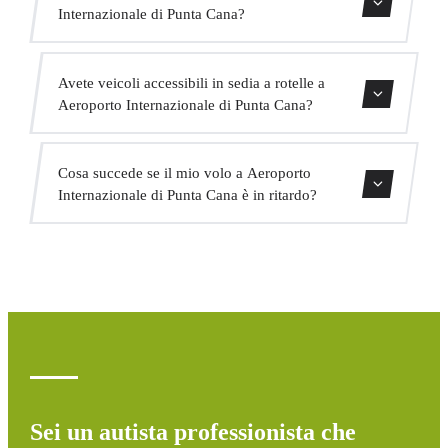
assicurazione professionale e veicoli con revisione attuale.
Internazionale di Punta Cana?
La vostra sicurezza è la nostra priorità.
Offriamo trasferimenti in centro città, trasferimenti da e
Avete veicoli accessibili in sedia a rotelle a
per hotel, trasferimenti da e per porti crocieristici,
Aeroporto Internazionale di Punta Cana?
trasferimenti interurbani, servizio VIP, servizio per eventi
e trasporto di gruppo.
Sì, abbiamo veicoli adattati per passeggeri con mobilità
Cosa succede se il mio volo a Aeroporto
ridotta. Indicate questo al momento della prenotazione e
Internazionale di Punta Cana è in ritardo?
assegneremo il veicolo appropriato.
Monitoriamo tutti i voli in tempo reale. Se il tuo volo è in
ritardo, aggiustiamo automaticamente l'orario di pickup
senza costi aggiuntivi.
Sei un autista professionista che