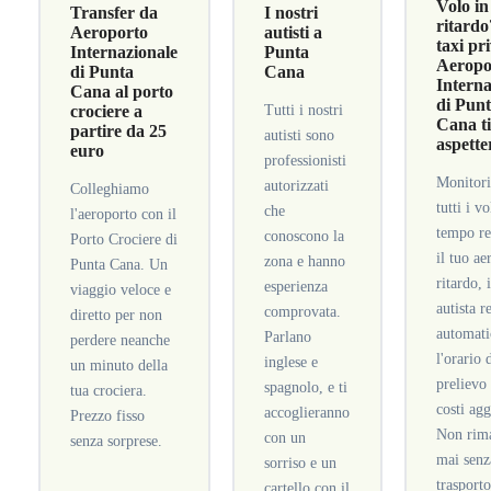
Volo in
Transfer da
I nostri
ritardo
Aeroporto
autisti a
taxi pr
Internazionale
Punta
Aeropo
di Punta
Cana
Interna
Cana al porto
di Pun
crociere a
Tutti i nostri
Cana t
partire da 25
autisti sono
aspette
euro
professionisti
Monitor
autorizzati
Colleghiamo
tutti i vo
che
l'aeroporto con il
tempo re
conoscono la
Porto Crociere di
il tuo ae
zona e hanno
Punta Cana. Un
ritardo, 
esperienza
viaggio veloce e
autista r
comprovata.
diretto per non
automat
Parlano
perdere neanche
l'orario 
inglese e
un minuto della
prelievo
spagnolo, e ti
tua crociera.
costi agg
accoglieranno
Prezzo fisso
Non rima
con un
senza sorprese.
mai senz
sorriso e un
trasporto
cartello con il