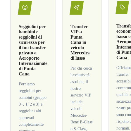
Transf
Seggiolini per
Transfer
economi
bambini e
VIP a
basso c
seggiolini di
Punta
Aeropo
sicurezza per
Cana in
Interna
il tuo transfer
veicolo
di Pun
privato a
Mercedes
Cana
Aeroporto
di lusso
Internazionale
Offriam
di Punta
Per chi cerca
Cana
transfer
l'esclusività
accessibi
assoluta, il
Forniamo
comprom
nostro
seggiolini per
qualità o
servizio VIP
bambini (gruppo
sicurezza
include
0+, 1, 2 e 3) e
nostri pr
veicoli
seggiolini alti
sono com
Mercedes-
approvati
rispetto 
Benz E-Class
completamente
normali,
o S-Class,