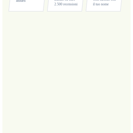
aiutarti
2.500 recensioni
il tuo nome