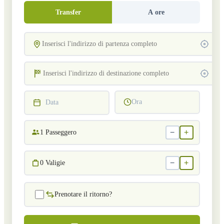
Transfer
A ore
Ora
Data
−
+
1
Passeggero
−
+
0
Valigie
Prenotare il ritorno?