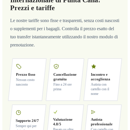
Prezzi e tariffe
Le nostre tariffe sono fisse e trasparenti, senza costi nascosti
o supplementi per i bagagli. Controlla il prezzo esatto del
tuo transfer istantaneamente utilizzando il nostro modulo di
prenotazione.
Prezzo fisso
Cancellazione
Incontro e
gratuita
accoglienza
Nessun costo
nascosto
Fino a 24 ore
Autista con
prima
cartello con il
nome
Valutazione
Autista
Supporto 24/7
4.8/5
professionale
Sempre qui per
Basato su oltre
Con cartello con