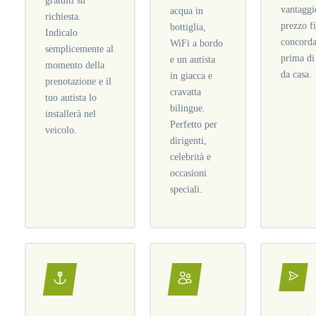
gratuiti su
vantaggi
acqua in
richiesta.
prezzo f
bottiglia,
Indicalo
concorda
WiFi a bordo
semplicemente al
prima di
e un autista
momento della
da casa.
in giacca e
prenotazione e il
cravatta
tuo autista lo
bilingue.
installerà nel
Perfetto per
veicolo.
dirigenti,
celebrità e
occasioni
speciali.