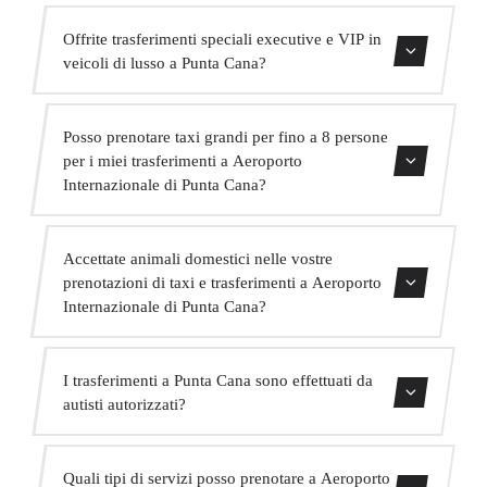
Sì, forniamo seggiolini per bambini approvati (gruppo 0+,
Offrite trasferimenti speciali executive e VIP in
1, 2 e 3) completamente gratuiti. Basta indicarlo al
veicoli di lusso a Punta Cana?
momento della prenotazione.
Sì, offriamo un servizio VIP premium con veicoli
Posso prenotare taxi grandi per fino a 8 persone
Mercedes di alta gamma, un autista in abito bilingue e
per i miei trasferimenti a Aeroporto
extra come acqua e WiFi a bordo.
Internazionale di Punta Cana?
Assolutamente. Abbiamo MPV per fino a 6 passeggeri e
Accettate animali domestici nelle vostre
minibus per fino a 16 passeggeri per grandi gruppi.
prenotazioni di taxi e trasferimenti a Aeroporto
Internazionale di Punta Cana?
Sì, accettiamo animali domestici nei nostri veicoli.
I trasferimenti a Punta Cana sono effettuati da
Chiediamo di indicarlo al momento della prenotazione
autisti autorizzati?
affinché l'autista sia preparato.
Tutti i nostri autisti possiedono una valida licenza VTC,
Quali tipi di servizi posso prenotare a Aeroporto