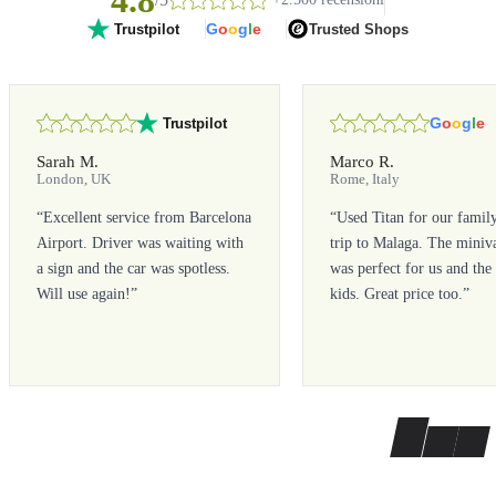
4.8
G
o
o
g
l
e
Trusted Shops
Trustpilot
G
o
o
g
l
e
Trustpilot
Sarah M.
Marco R.
London, UK
Rome, Italy
“
Excellent service from Barcelona
“
Used Titan for our famil
Airport. Driver was waiting with
trip to Malaga. The miniv
a sign and the car was spotless.
was perfect for us and the
Will use again!
”
kids. Great price too.
”