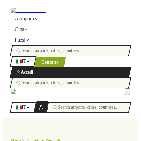
Aeroporti
Città
Paesi
IT
Contatto
Accedi
IT
Home
Dominican Republic