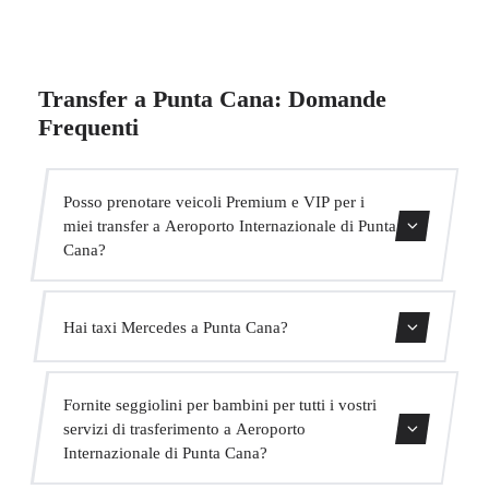
Transfer a Punta Cana: Domande
Frequenti
Posso prenotare veicoli Premium e VIP per i
miei transfer a Aeroporto Internazionale di Punta
Cana?
Sì, abbiamo veicoli Mercedes-Benz E-Class e S-Class per
Hai taxi Mercedes a Punta Cana?
il nostro servizio VIP. Puoi selezionarli durante il processo
di prenotazione.
Sì, la nostra flotta include veicoli Mercedes-Benz per
Fornite seggiolini per bambini per tutti i vostri
servizi executive e VIP. Puoi richiederne uno al momento
servizi di trasferimento a Aeroporto
della prenotazione.
Internazionale di Punta Cana?