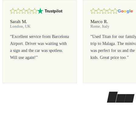
G
o
o
g
l
e
Trustpilot
Sarah M.
Marco R.
London, UK
Rome, Italy
“
Excellent service from Barcelona
“
Used Titan for our famil
Airport. Driver was waiting with
trip to Malaga. The miniv
a sign and the car was spotless.
was perfect for us and the
Will use again!
”
kids. Great price too.
”