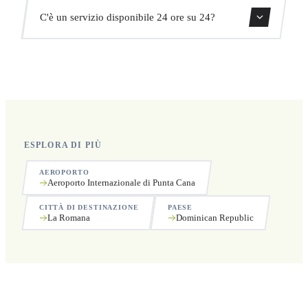
Sì, puoi cancellare gratuitamente fino a 24 ore prima del
C'è un servizio disponibile 24 ore su 24?
ritiro.
Sì, operiamo 24 ore su 24, 7 giorni su 7, compresi i
festivi.
ESPLORA DI PIÙ
AEROPORTO
Aeroporto Internazionale di Punta Cana
CITTÀ DI DESTINAZIONE
PAESE
La Romana
Dominican Republic