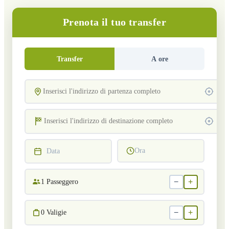
Prenota il tuo transfer
Transfer
A ore
Ora
Data
−
+
1
Passeggero
−
+
0
Valigie