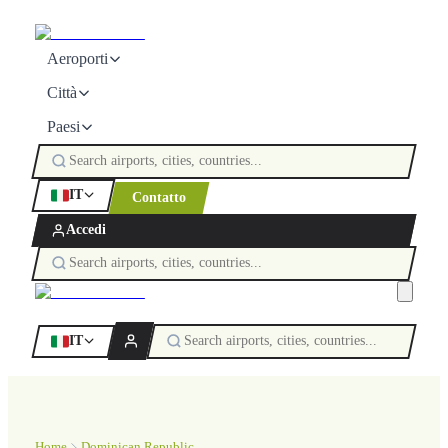
Aeroporti
Città
Paesi
IT
Contatto
Accedi
IT
Home
Dominican Republic