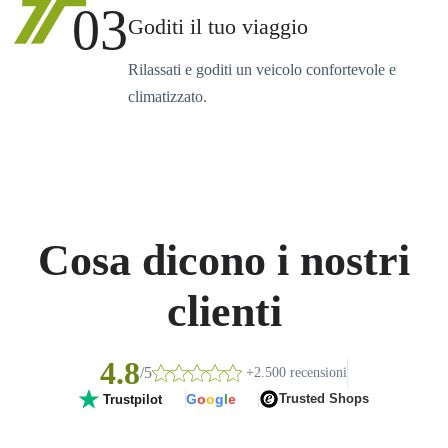
03
Goditi il tuo viaggio
Rilassati e goditi un veicolo confortevole e
climatizzato.
Cosa dicono i nostri
clienti
4.8
/5
+2.500 recensioni
G
o
o
g
l
e
Trusted Shops
Trustpilot