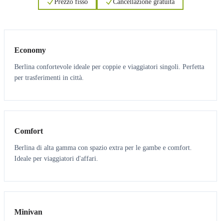
Prezzo fisso
Cancellazione gratuita
3
3
Economy
Berlina confortevole ideale per coppie e viaggiatori singoli. Perfetta
per trasferimenti in città.
3
3
Comfort
Berlina di alta gamma con spazio extra per le gambe e comfort.
Ideale per viaggiatori d'affari.
6
5
Minivan