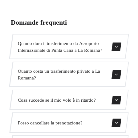
Domande frequenti
Quanto dura il trasferimento da Aeroporto
Internazionale di Punta Cana a La Romana?
Contattaci per una stima del tempo.
Quanto costa un trasferimento privato a La
Romana?
Usa il nostro modulo di prenotazione per ottenere un
Cosa succede se il mio volo è in ritardo?
prezzo fisso immediato. Senza costi nascosti.
Monitoriamo tutti i voli in tempo reale. Il tuo autista
Posso cancellare la prenotazione?
adatterà automaticamente l'orario di ritiro senza costi
aggiuntivi.