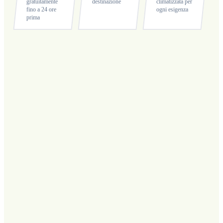
gratuitamente
destinazione
climatizzata per
fino a 24 ore
ogni esigenza
prima