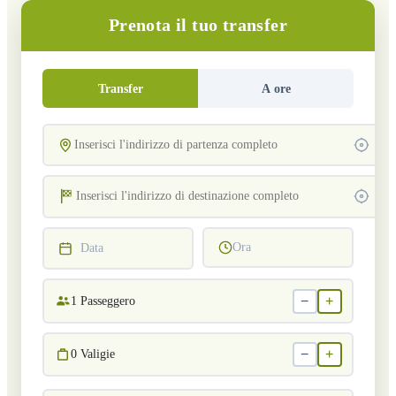
Prenota il tuo transfer
Transfer
A ore
Ora
Data
−
+
1
Passeggero
−
+
0
Valigie