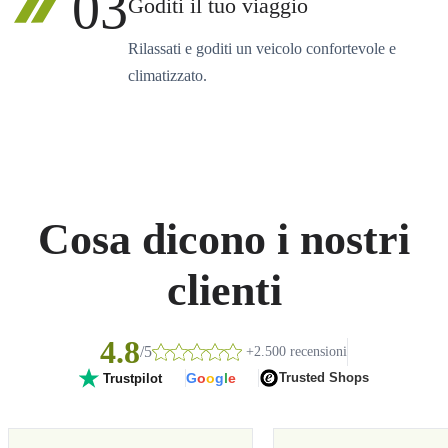
03
Goditi il tuo viaggio
Rilassati e goditi un veicolo confortevole e
climatizzato.
Cosa dicono i nostri
clienti
4.8
/5
+2.500 recensioni
G
o
o
g
l
e
Trusted Shops
Trustpilot