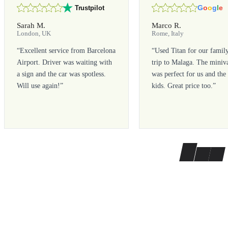
G
o
o
g
l
e
Trustpilot
Sarah M.
Marco R.
London, UK
Rome, Italy
“
Excellent service from Barcelona
“
Used Titan for our famil
Airport. Driver was waiting with
trip to Malaga. The miniv
a sign and the car was spotless.
was perfect for us and the
Will use again!
”
kids. Great price too.
”