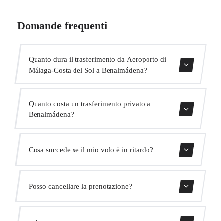
Domande frequenti
Quanto dura il trasferimento da Aeroporto di
Málaga-Costa del Sol a Benalmádena?
Contattaci per una stima del tempo.
Quanto costa un trasferimento privato a
Benalmádena?
Usa il nostro modulo di prenotazione per ottenere un
Cosa succede se il mio volo è in ritardo?
prezzo fisso immediato. Senza costi nascosti.
Monitoriamo tutti i voli in tempo reale. Il tuo autista
Posso cancellare la prenotazione?
adatterà automaticamente l'orario di ritiro senza costi
aggiuntivi.
Sì, puoi cancellare gratuitamente fino a 24 ore prima del