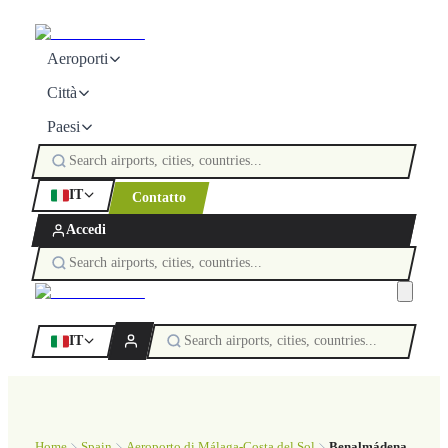
Aeroporti
Città
Paesi
IT
Contatto
Accedi
IT
Home
Spain
Aeroporto di Málaga-Costa del Sol
Benalmádena