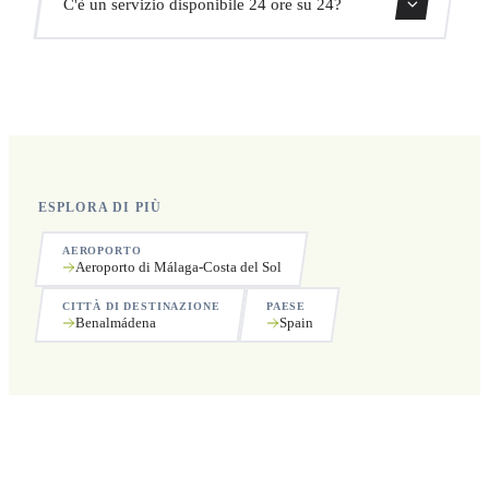
C'è un servizio disponibile 24 ore su 24?
ritiro.
Sì, operiamo 24 ore su 24, 7 giorni su 7, compresi i
festivi.
ESPLORA DI PIÙ
AEROPORTO
Aeroporto di Málaga-Costa del Sol
CITTÀ DI DESTINAZIONE
PAESE
Benalmádena
Spain