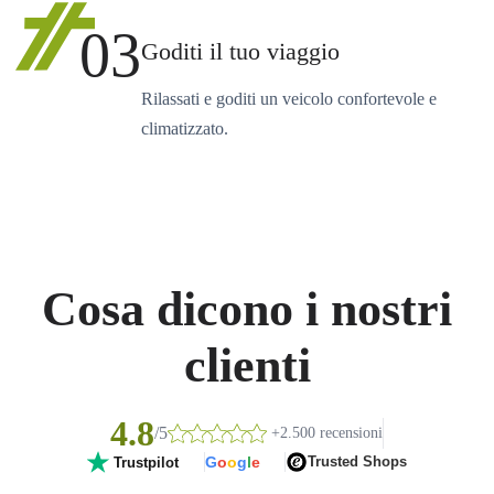
03
Goditi il tuo viaggio
Rilassati e goditi un veicolo confortevole e
climatizzato.
Cosa dicono i nostri
clienti
4.8
/5
+2.500 recensioni
G
o
o
g
l
e
Trusted Shops
Trustpilot