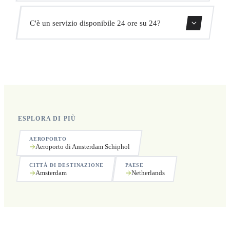
aggiuntivi.
Sì, puoi cancellare gratuitamente fino a 24 ore prima del
C'è un servizio disponibile 24 ore su 24?
ritiro.
Sì, operiamo 24 ore su 24, 7 giorni su 7, compresi i
festivi.
ESPLORA DI PIÙ
AEROPORTO
Aeroporto di Amsterdam Schiphol
CITTÀ DI DESTINAZIONE
PAESE
Amsterdam
Netherlands