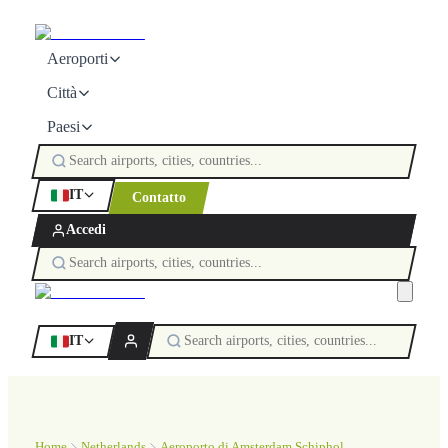
Aeroporti
Città
Paesi
IT
Contatto
Accedi
IT
Home
Netherlands
Aeroporto di Amsterdam Schiphol