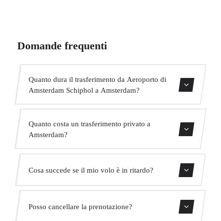
Domande frequenti
Quanto dura il trasferimento da Aeroporto di
Amsterdam Schiphol a Amsterdam?
Contattaci per una stima del tempo.
Quanto costa un trasferimento privato a
Amsterdam?
Usa il nostro modulo di prenotazione per ottenere un
Cosa succede se il mio volo è in ritardo?
prezzo fisso immediato. Senza costi nascosti.
Monitoriamo tutti i voli in tempo reale. Il tuo autista
Posso cancellare la prenotazione?
adatterà automaticamente l'orario di ritiro senza costi