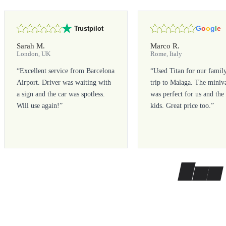
G
o
o
g
l
e
Trustpilot
Sarah M.
Marco R.
London, UK
Rome, Italy
“
Excellent service from Barcelona
“
Used Titan for our famil
Airport. Driver was waiting with
trip to Malaga. The miniv
a sign and the car was spotless.
was perfect for us and the
Will use again!
”
kids. Great price too.
”