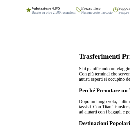
Valutazione 4.8/5
Prezzo fisso
Suppor
Basato su oltre 2.500 recensioni
Nessun costo nascosto
Sempre q
Trasferimenti Pr
Stai pianificando un viagg
Con più terminal che servono
autisti esperti si occupino d
Perché Prenotare un 
Dopo un lungo volo, l'ultima
tassisti. Con Titan Transfers,
ad aiutarti con i bagagli e p
Destinazioni Popolar