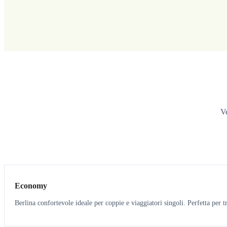
Ve
3
3
Economy
Berlina confortevole ideale per coppie e viaggiatori singoli. Perfetta per tr
3
3