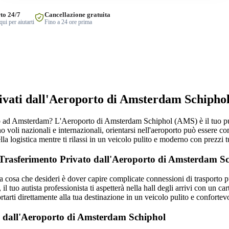
to 24/7
Cancellazione gratuita
ui per aiutarti
Fino a 24 ore prima
ivati dall'Aeroporto di Amsterdam Schipho
io ad Amsterdam? L'Aeroporto di Amsterdam Schiphol (AMS) è il tuo pu
 voli nazionali e internazionali, orientarsi nell'aeroporto può essere co
ella logistica mentre ti rilassi in un veicolo pulito e moderno con prezzi t
Trasferimento Privato dall'Aeroporto di Amsterdam S
 cosa che desideri è dover capire complicate connessioni di trasporto p
 il tuo autista professionista ti aspetterà nella hall degli arrivi con un c
ortarti direttamente alla tua destinazione in un veicolo pulito e confortev
i dall'Aeroporto di Amsterdam Schiphol