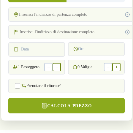
Ora
Data
−
+
−
+
1
Passeggero
0
Valigie
Prenotare il ritorno?
CALCOLA PREZZO