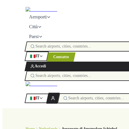
Aeroporti
Città
Paesi
IT
Contatto
Accedi
IT
Home
Netherlands
Aeroporto di Amsterdam Schiphol