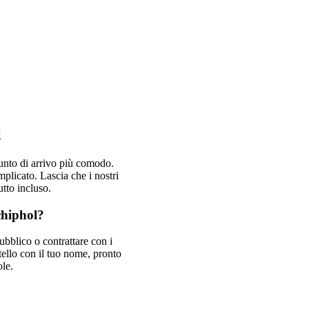
l
nto di arrivo più comodo.
mplicato. Lascia che i nostri
utto incluso.
chiphol?
ubblico o contrattare con i
artello con il tuo nome, pronto
ole.