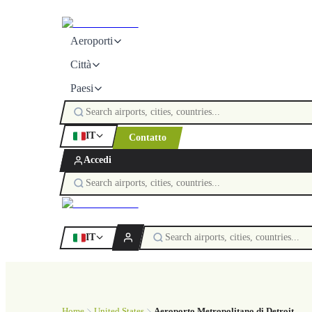
Aeroporti
Città
Paesi
IT
Contatto
Accedi
IT
Home
United States
Aeroporto Metropolitano di Detroit