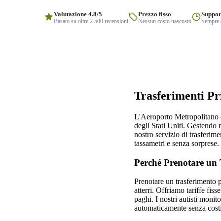
Valutazione 4.8/5
Prezzo fisso
Suppor
Basato su oltre 2.500 recensioni
Nessun costo nascosto
Sempre q
Trasferimenti Pr
L'Aeroporto Metropolitano di
degli Stati Uniti. Gestendo m
nostro servizio di trasferim
tassametri e senza sorprese.
Perché Prenotare un 
Prenotare un trasferimento p
atterri. Offriamo tariffe fis
paghi. I nostri autisti monito
automaticamente senza costi