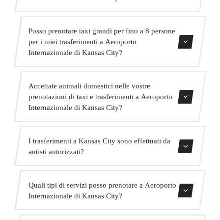
momento della prenotazione.
Sì, offriamo un servizio VIP premium con veicoli
Posso prenotare taxi grandi per fino a 8 persone
Mercedes di alta gamma, un autista in abito bilingue e
per i miei trasferimenti a Aeroporto
extra come acqua e WiFi a bordo.
Internazionale di Kansas City?
Assolutamente. Abbiamo MPV per fino a 6 passeggeri e
Accettate animali domestici nelle vostre
minibus per fino a 16 passeggeri per grandi gruppi.
prenotazioni di taxi e trasferimenti a Aeroporto
Internazionale di Kansas City?
Sì, accettiamo animali domestici nei nostri veicoli.
I trasferimenti a Kansas City sono effettuati da
Chiediamo di indicarlo al momento della prenotazione
autisti autorizzati?
affinché l'autista sia preparato.
Tutti i nostri autisti possiedono una valida licenza VTC,
Quali tipi di servizi posso prenotare a Aeroporto
assicurazione professionale e veicoli con revisione attuale.
Internazionale di Kansas City?
La vostra sicurezza è la nostra priorità.