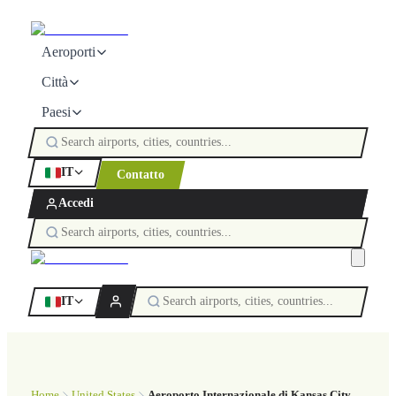
Aeroporti
Città
Paesi
IT
Contatto
Accedi
IT
Home
United States
Aeroporto Internazionale di Kansas City