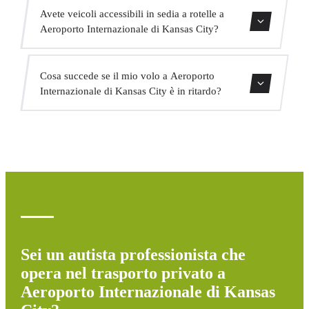
Offriamo trasferimenti in centro città, trasferimenti da e
Avete veicoli accessibili in sedia a rotelle a
per hotel, trasferimenti da e per porti crocieristici,
Aeroporto Internazionale di Kansas City?
trasferimenti interurbani, servizio VIP, servizio per eventi
e trasporto di gruppo.
Sì, abbiamo veicoli adattati per passeggeri con mobilità
Cosa succede se il mio volo a Aeroporto
ridotta. Indicate questo al momento della prenotazione e
Internazionale di Kansas City è in ritardo?
assegneremo il veicolo appropriato.
Monitoriamo tutti i voli in tempo reale. Se il tuo volo è in
ritardo, aggiustiamo automaticamente l'orario di pickup
senza costi aggiuntivi.
Sei un autista professionista che
opera nel trasporto privato a
Aeroporto Internazionale di Kansas