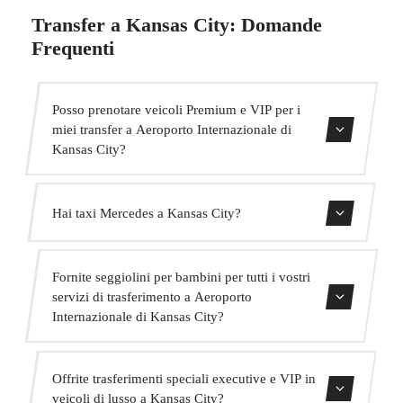
Transfer a Kansas City: Domande
Frequenti
Posso prenotare veicoli Premium e VIP per i
miei transfer a Aeroporto Internazionale di
Kansas City?
Sì, abbiamo veicoli Mercedes-Benz E-Class e S-Class per
Hai taxi Mercedes a Kansas City?
il nostro servizio VIP. Puoi selezionarli durante il processo
di prenotazione.
Sì, la nostra flotta include veicoli Mercedes-Benz per
Fornite seggiolini per bambini per tutti i vostri
servizi executive e VIP. Puoi richiederne uno al momento
servizi di trasferimento a Aeroporto
della prenotazione.
Internazionale di Kansas City?
Sì, forniamo seggiolini per bambini approvati (gruppo 0+,
Offrite trasferimenti speciali executive e VIP in
1, 2 e 3) completamente gratuiti. Basta indicarlo al
veicoli di lusso a Kansas City?