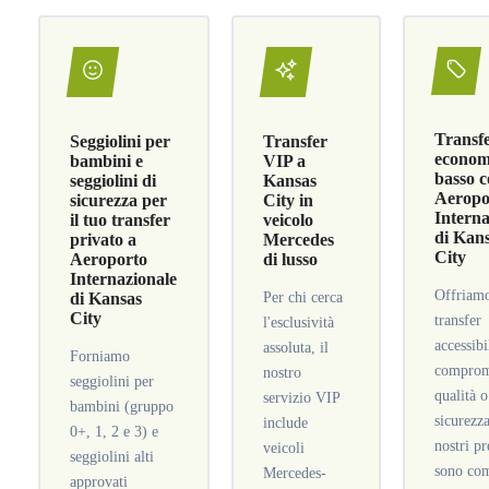
Transf
Seggiolini per
Transfer
economi
bambini e
VIP a
basso c
seggiolini di
Kansas
Aeropo
sicurezza per
City in
Interna
il tuo transfer
veicolo
di Kan
privato a
Mercedes
City
Aeroporto
di lusso
Internazionale
Offriam
di Kansas
Per chi cerca
City
transfer
l'esclusività
accessibi
assoluta, il
Forniamo
comprom
nostro
seggiolini per
qualità o
servizio VIP
bambini (gruppo
sicurezza
include
0+, 1, 2 e 3) e
nostri pr
veicoli
seggiolini alti
sono com
Mercedes-
approvati