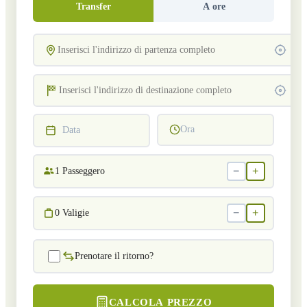
Transfer
A ore
Ora
Data
−
+
1
Passeggero
−
+
0
Valigie
Prenotare il ritorno?
CALCOLA PREZZO