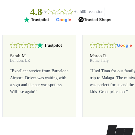
4.8
/5
+2.500 recensioni
G
o
o
g
l
e
Trusted Shops
Trustpilot
G
o
o
g
l
e
Trustpilot
Sarah M.
Marco R.
London, UK
Rome, Italy
“
Excellent service from Barcelona
“
Used Titan for our famil
Airport. Driver was waiting with
trip to Malaga. The miniv
a sign and the car was spotless.
was perfect for us and the
Will use again!
”
kids. Great price too.
”