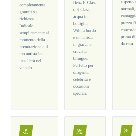
rispetto 
Benz E-Class
completamente
normali,
o S-Class,
gratuiti su
vantaggi
acqua in
richiesta.
prezzo f
bottiglia,
Indicalo
concorda
WiFi a bordo
semplicemente al
prima di
e un autista
momento della
da casa.
in giacca e
prenotazione e il
cravatta
tuo autista lo
bilingue.
installerà nel
Perfetto per
veicolo.
dirigenti,
celebrità e
occasioni
speciali.