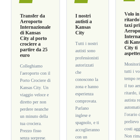
Volo in
Transfer da
I nostri
ritardo
Aeroporto
autisti a
taxi pr
Internazionale
Kansas
Aeropo
di Kansas
City
Interna
City al porto
di Kan
crociere a
Tutti i nostri
City ti
partire da 25
autisti sono
aspette
euro
professionisti
Monitor
autorizzati
Colleghiamo
tutti i vo
che
l'aeroporto con il
tempo re
conoscono la
Porto Crociere di
il tuo ae
zona e hanno
Kansas City. Un
ritardo, 
esperienza
viaggio veloce e
autista r
comprovata.
diretto per non
automat
Parlano
perdere neanche
l'orario 
inglese e
un minuto della
prelievo
spagnolo, e ti
tua crociera.
costi agg
accoglieranno
Prezzo fisso
Non rima
con un
senza sorprese.