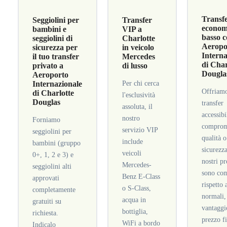
Transf
Seggiolini per
Transfer
economi
bambini e
VIP a
basso c
seggiolini di
Charlotte
Aeropo
sicurezza per
in veicolo
Interna
il tuo transfer
Mercedes
di Char
privato a
di lusso
Dougla
Aeroporto
Internazionale
Per chi cerca
Offriam
di Charlotte
l'esclusività
Douglas
transfer
assoluta, il
accessibi
nostro
Forniamo
comprom
servizio VIP
seggiolini per
qualità o
include
bambini (gruppo
sicurezza
veicoli
0+, 1, 2 e 3) e
nostri pr
Mercedes-
seggiolini alti
sono com
Benz E-Class
approvati
rispetto 
o S-Class,
completamente
normali,
acqua in
gratuiti su
vantaggi
bottiglia,
richiesta.
prezzo f
WiFi a bordo
Indicalo