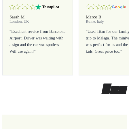
G
o
o
g
l
e
Trustpilot
Sarah M.
Marco R.
London, UK
Rome, Italy
“
Excellent service from Barcelona
“
Used Titan for our famil
Airport. Driver was waiting with
trip to Malaga. The miniv
a sign and the car was spotless.
was perfect for us and the
Will use again!
”
kids. Great price too.
”