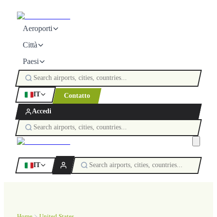
Aeroporti
Città
Paesi
IT
Contatto
Accedi
IT
Home
United States