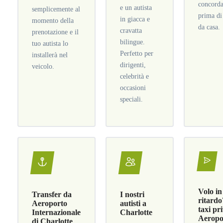
concorda
e un autista
semplicemente al
prima di
in giacca e
momento della
da casa.
cravatta
prenotazione e il
bilingue.
tuo autista lo
Perfetto per
installerà nel
dirigenti,
veicolo.
celebrità e
occasioni
speciali.
Volo in
Transfer da
I nostri
ritardo
Aeroporto
autisti a
taxi pr
Internazionale
Charlotte
Aeropo
di Charlotte