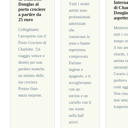
Interna
Douglas al
Tutti i nostri
di Char
porto crociere
autisti sono
Douglas
a partire da
professionisti
aspette
25 euro
autorizzati
Monitor
Colleghiamo
che
tutti i vo
l'aeroporto con il
conoscono la
tempo re
Porto Crociere di
zona e hanno
il tuo ae
Charlotte. Un
esperienza
ritardo, 
viaggio veloce e
comprovata.
autista r
diretto per non
Parlano
automat
perdere neanche
inglese e
l'orario 
un minuto della
spagnolo, e ti
prelievo
tua crociera.
accoglieranno
costi agg
Prezzo fisso
con un
Non rima
senza sorprese.
sorriso e un
mai senz
cartello con il
trasporto
tuo nome
nella hall
arrivi.