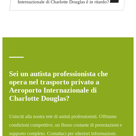
Internazionale di Charlotte Douglas è in ritardo?
assegneremo il veicolo appropriato.
Monitoriamo tutti i voli in tempo reale. Se il tuo volo è in
ritardo, aggiustiamo automaticamente l'orario di pickup
senza costi aggiuntivi.
Sei un autista professionista che
opera nel trasporto privato a
Aeroporto Internazionale di
Charlotte Douglas?
Unisciti alla nostra rete di autisti professionisti. Offriamo
condizioni competitive, un flusso costante di prenotazioni e
supporto completo. Contattaci per ulteriori informazioni.