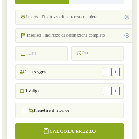
Ora
Data
−
+
1
Passeggero
−
+
0
Valigie
Prenotare il ritorno?
CALCOLA PREZZO