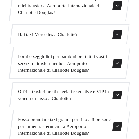
miei transfer a Aeroporto Internazionale di
Charlotte Douglas?
Sì, abbiamo veicoli Mercedes-Benz E-Class e S-Class per
Hai taxi Mercedes a Charlotte?
il nostro servizio VIP. Puoi selezionarli durante il processo
di prenotazione.
Sì, la nostra flotta include veicoli Mercedes-Benz per
Fornite seggiolini per bambini per tutti i vostri
servizi executive e VIP. Puoi richiederne uno al momento
servizi di trasferimento a Aeroporto
della prenotazione.
Internazionale di Charlotte Douglas?
Sì, forniamo seggiolini per bambini approvati (gruppo 0+,
Offrite trasferimenti speciali executive e VIP in
1, 2 e 3) completamente gratuiti. Basta indicarlo al
veicoli di lusso a Charlotte?
momento della prenotazione.
Sì, offriamo un servizio VIP premium con veicoli
Posso prenotare taxi grandi per fino a 8 persone
Mercedes di alta gamma, un autista in abito bilingue e
per i miei trasferimenti a Aeroporto
extra come acqua e WiFi a bordo.
Internazionale di Charlotte Douglas?