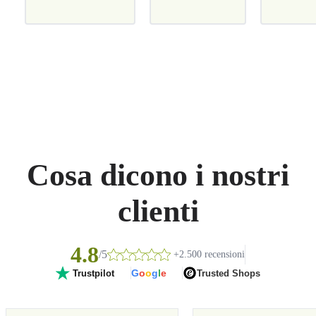
Cosa dicono i nostri
clienti
4.8
/5
+2.500 recensioni
G
o
o
g
l
e
Trusted Shops
Trustpilot