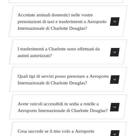
Assolutamente. Abbiamo MPV per fino a 6 passeggeri e
Accettate animali domestici nelle vostre
minibus per fino a 16 passeggeri per grandi gruppi.
prenotazioni di taxi e trasferimenti a Aeroporto
Internazionale di Charlotte Douglas?
Sì, accettiamo animali domestici nei nostri veicoli.
I trasferimenti a Charlotte sono effettuati da
Chiediamo di indicarlo al momento della prenotazione
autisti autorizzati?
affinché l'autista sia preparato.
Tutti i nostri autisti possiedono una valida licenza VTC,
Quali tipi di servizi posso prenotare a Aeroporto
assicurazione professionale e veicoli con revisione attuale.
Internazionale di Charlotte Douglas?
La vostra sicurezza è la nostra priorità.
Offriamo trasferimenti in centro città, trasferimenti da e
Avete veicoli accessibili in sedia a rotelle a
per hotel, trasferimenti da e per porti crocieristici,
Aeroporto Internazionale di Charlotte Douglas?
trasferimenti interurbani, servizio VIP, servizio per eventi
e trasporto di gruppo.
Sì, abbiamo veicoli adattati per passeggeri con mobilità
Cosa succede se il mio volo a Aeroporto
ridotta. Indicate questo al momento della prenotazione e