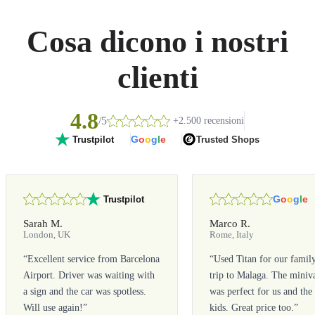
Cosa dicono i nostri
clienti
4.8
/5
+2.500 recensioni
G
o
o
g
l
e
Trusted Shops
Trustpilot
G
o
o
g
l
e
Trustpilot
Sarah M.
Marco R.
London, UK
Rome, Italy
“
Excellent service from Barcelona
“
Used Titan for our famil
Airport. Driver was waiting with
trip to Malaga. The miniv
a sign and the car was spotless.
was perfect for us and the
Will use again!
”
kids. Great price too.
”