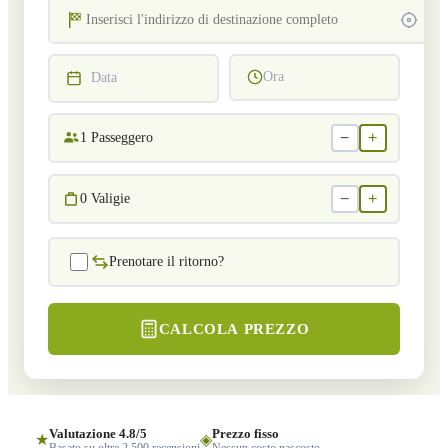
Ora
Data
−
+
1
Passeggero
−
+
0
Valigie
Prenotare il ritorno?
CALCOLA PREZZO
Valutazione 4.8/5
Prezzo fisso
★
◈
Basato su oltre 2.500 recensioni
Nessun costo nascosto