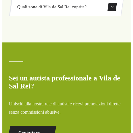
Sì, puoi prenotare transfer di sola andata o andata e
modulo.
Quali zone di Vila de Sal Rei coprite?
ritorno direttamente dal nostro sistema di prenotazione.
Copriamo tutte le zone di Vila de Sal Rei e dintorni:
aeroporti, porti, stazioni ferroviarie e hotel. Se la tua
destinazione non è elencata, contattaci per un preventivo
personalizzato.
Sei un autista professionale a Vila de
Sal Rei?
Unisciti alla nostra rete di autisti e ricevi prenotazioni dirette
senza commissioni abusive.
Contattare →