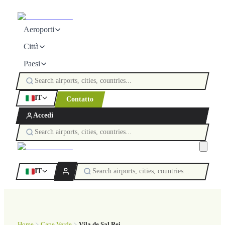
Aeroporti
Città
Paesi
IT
Contatto
Accedi
IT
Home
Cape Verde
Vila de Sal Rei