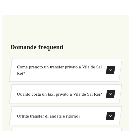
Domande frequenti
Come prenoto un transfer privato a Vila de Sal
Rei?
Usa il nostro modulo di prenotazione per cercare e
Quanto costa un taxi privato a Vila de Sal Rei?
confermare subito il tuo transfer. Scegli ritiro e
destinazione, seleziona il veicolo e conferma a prezzo
I nostri transfer privati a Vila de Sal Rei hanno un prezzo
fisso.
Offrite transfer di andata e ritorno?
fisso concordato prima della partenza. Nessun costo
nascosto né sorprese. Consulta il tuo prezzo subito nel