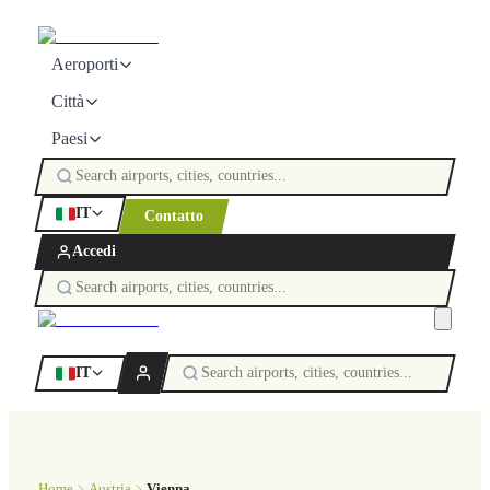
Aeroporti
Città
Paesi
IT
Contatto
Accedi
IT
Home
Austria
Vienna