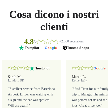
Cosa dicono i nostri
clienti
4.8
/5
+2.500 recensioni
G
o
o
g
l
e
Trusted Shops
Trustpilot
G
o
o
g
l
e
Trustpilot
Sarah M.
Marco R.
London, UK
Rome, Italy
“
Excellent service from Barcelona
“
Used Titan for our famil
Airport. Driver was waiting with
trip to Malaga. The miniv
a sign and the car was spotless.
was perfect for us and the
Will use again!
”
kids. Great price too.
”