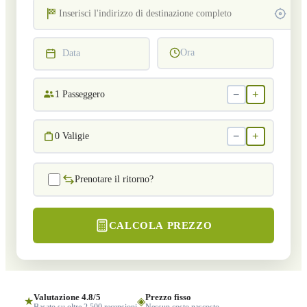
Ora
Data
−
+
1
Passeggero
−
+
0
Valigie
Prenotare il ritorno?
CALCOLA PREZZO
Valutazione 4.8/5
Prezzo fisso
★
◈
Basato su oltre 2.500 recensioni
Nessun costo nascosto