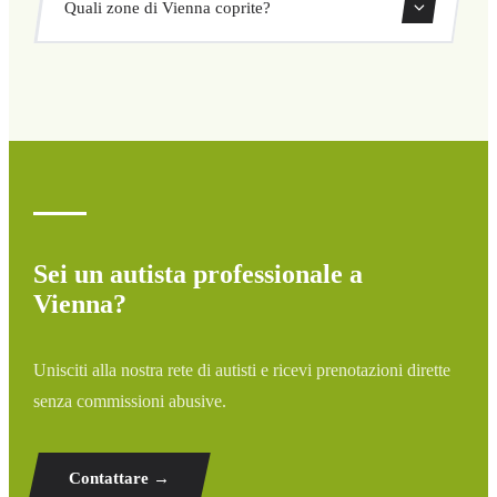
Quali zone di Vienna coprite?
ritorno direttamente dal nostro sistema di prenotazione.
Copriamo tutte le zone di Vienna e dintorni: aeroporti,
porti, stazioni ferroviarie e hotel. Se la tua destinazione
non è elencata, contattaci per un preventivo
personalizzato.
Sei un autista professionale a
Vienna?
Unisciti alla nostra rete di autisti e ricevi prenotazioni dirette
senza commissioni abusive.
Contattare →