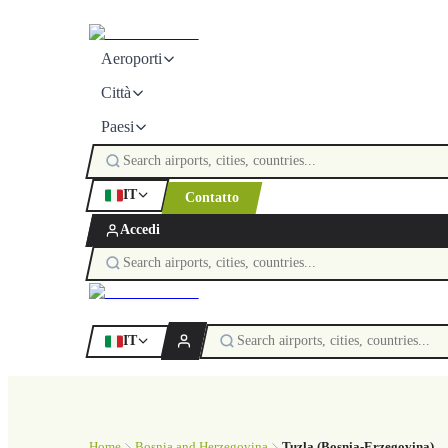
Aeroporti
Città
Paesi
IT
Contatto
Accedi
IT
Home
Bosnia and Herzegovina
Tuzla (Bosnia-Erzegovina)