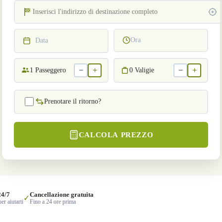
Ora
Data
−
+
−
+
1
Passeggero
0
Valigie
Prenotare il ritorno?
CALCOLA PREZZO
24/7
Cancellazione gratuita
✓
er aiutarti
Fino a 24 ore prima