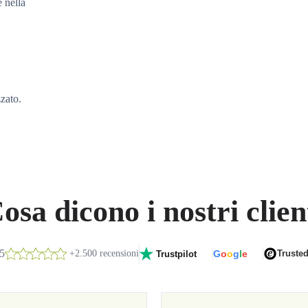
e nella
zzato.
osa dicono i nostri clien
/5
+2.500 recensioni
G
o
o
g
l
e
Truste
Trustpilot