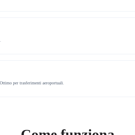
.
ttimo per trasferimenti aeroportuali.
Come funziona