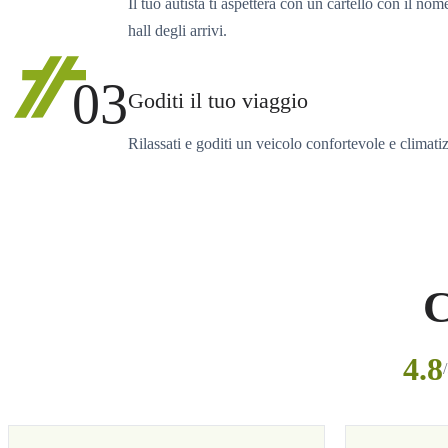
Il tuo autista ti aspetterà con un cartello con il nom
hall degli arrivi.
03
Goditi il tuo viaggio
Rilassati e goditi un veicolo confortevole e climati
C
4.8