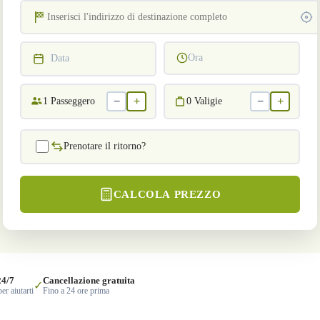
Ora
Data
−
+
−
+
1
Passeggero
0
Valigie
Prenotare il ritorno?
CALCOLA PREZZO
24/7
Cancellazione gratuita
✓
er aiutarti
Fino a 24 ore prima