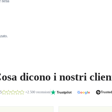
e nella
zzato.
osa dicono i nostri clien
/5
+2.500 recensioni
G
o
o
g
l
e
Truste
Trustpilot