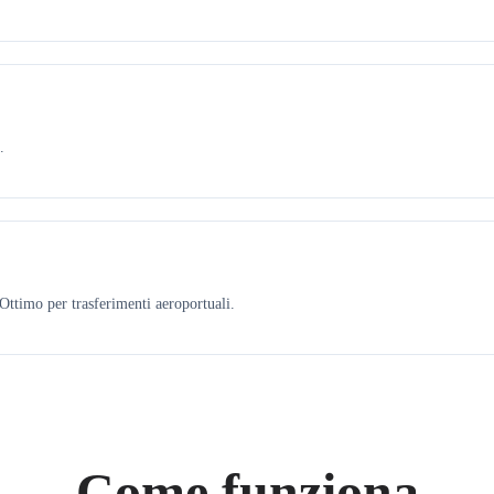
.
ttimo per trasferimenti aeroportuali.
Come funziona