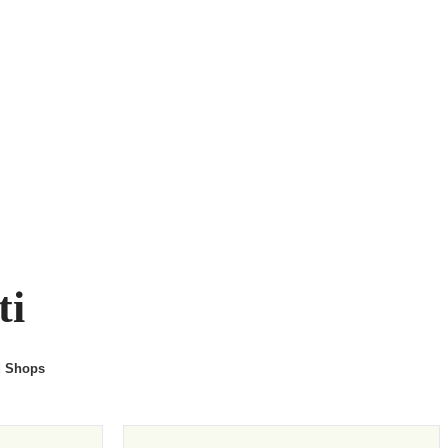
ti
d Shops