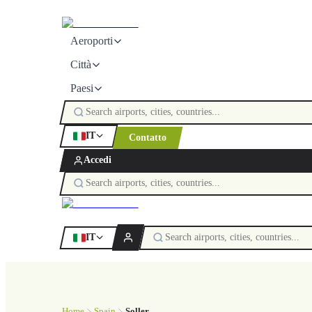
Aeroporti
Città
Paesi
IT
Contatto
Accedi
IT
Home
Spain
Soller