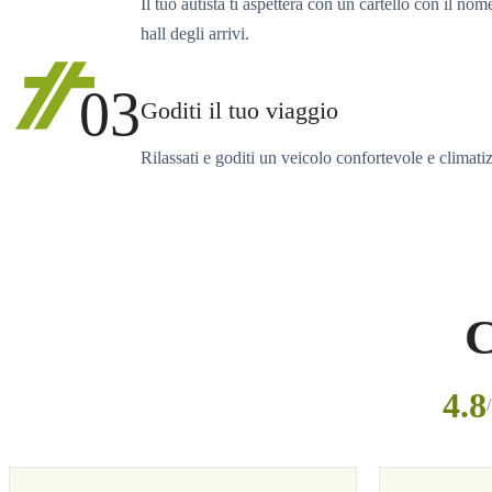
Il tuo autista ti aspetterà con un cartello con il nom
hall degli arrivi.
03
Goditi il tuo viaggio
Rilassati e goditi un veicolo confortevole e climati
C
4.8