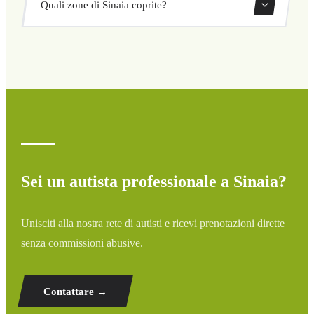
Quali zone di Sinaia coprite?
ritorno direttamente dal nostro sistema di prenotazione.
Copriamo tutte le zone di Sinaia e dintorni: aeroporti,
porti, stazioni ferroviarie e hotel. Se la tua destinazione
non è elencata, contattaci per un preventivo
personalizzato.
Sei un autista professionale a Sinaia?
Unisciti alla nostra rete di autisti e ricevi prenotazioni dirette
senza commissioni abusive.
Contattare →