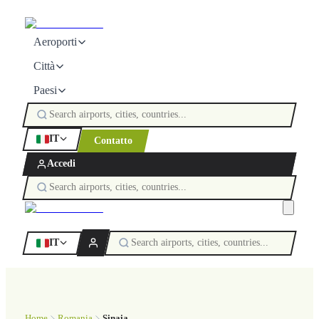
Aeroporti
Città
Paesi
IT
Contatto
Accedi
IT
Home
Romania
Sinaia