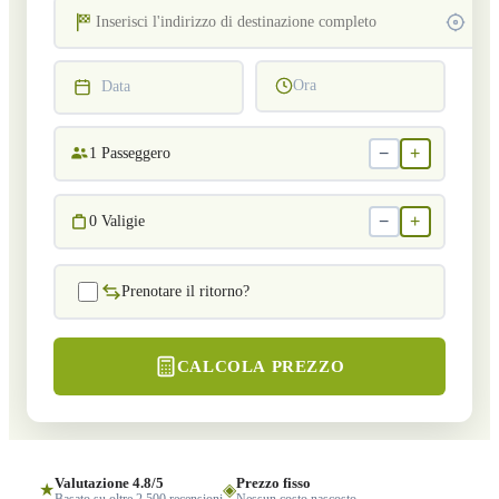
Ora
Data
−
+
1
Passeggero
−
+
0
Valigie
Prenotare il ritorno?
CALCOLA PREZZO
Valutazione 4.8/5
Prezzo fisso
★
◈
Basato su oltre 2.500 recensioni
Nessun costo nascosto