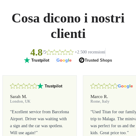
Cosa dicono i nostri
clienti
4.8
/5
+2.500 recensioni
G
o
o
g
l
e
Trusted Shops
Trustpilot
G
o
o
g
l
e
Trustpilot
Sarah M.
Marco R.
London, UK
Rome, Italy
“
Excellent service from Barcelona
“
Used Titan for our famil
Airport. Driver was waiting with
trip to Malaga. The miniv
a sign and the car was spotless.
was perfect for us and the
Will use again!
”
kids. Great price too.
”