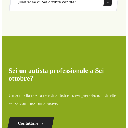
Quali zone di Sei ottobre coprite?
ritorno direttamente dal nostro sistema di prenotazione.
Copriamo tutte le zone di Sei ottobre e dintorni: aeroporti,
porti, stazioni ferroviarie e hotel. Se la tua destinazione
non è elencata, contattaci per un preventivo
personalizzato.
Sei un autista professionale a Sei
ottobre?
Unisciti alla nostra rete di autisti e ricevi prenotazioni dirette
senza commissioni abusive.
Contattare →