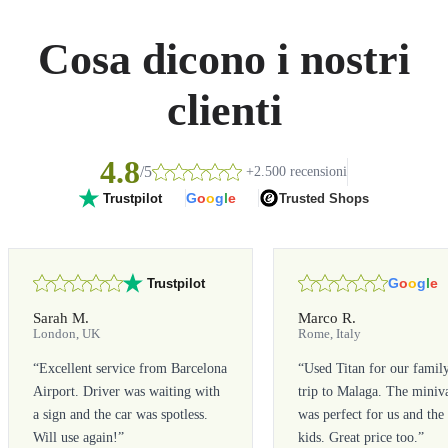
Cosa dicono i nostri
clienti
4.8
/5
+2.500 recensioni
G
o
o
g
l
e
Trusted Shops
Trustpilot
G
o
o
g
l
e
Trustpilot
Sarah M.
Marco R.
London, UK
Rome, Italy
“
Excellent service from Barcelona
“
Used Titan for our famil
Airport. Driver was waiting with
trip to Malaga. The miniv
a sign and the car was spotless.
was perfect for us and the
Will use again!
”
kids. Great price too.
”