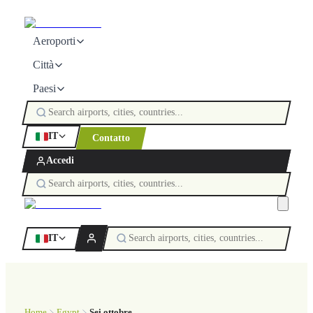
Aeroporti
Città
Paesi
IT
Contatto
Accedi
IT
Home
Egypt
Sei ottobre