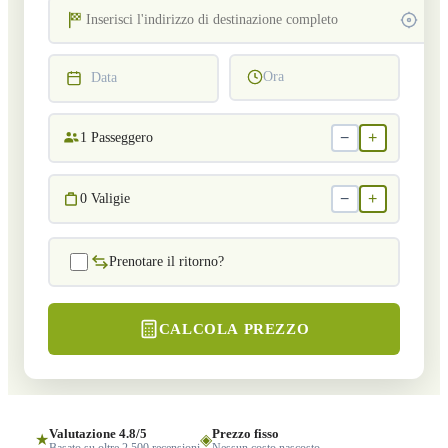
Ora
Data
−
+
1
Passeggero
−
+
0
Valigie
Prenotare il ritorno?
CALCOLA PREZZO
Valutazione 4.8/5
Prezzo fisso
★
◈
Basato su oltre 2.500 recensioni
Nessun costo nascosto