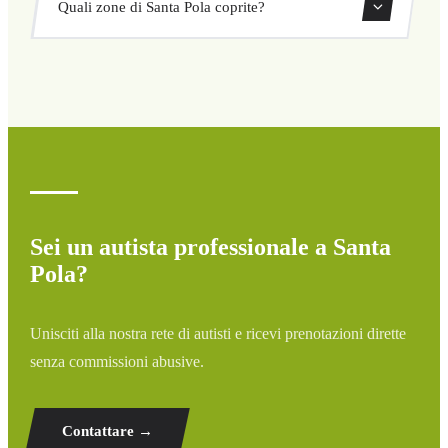
Quali zone di Santa Pola coprite?
ritorno direttamente dal nostro sistema di prenotazione.
Copriamo tutte le zone di Santa Pola e dintorni: aeroporti,
porti, stazioni ferroviarie e hotel. Se la tua destinazione
non è elencata, contattaci per un preventivo
personalizzato.
Sei un autista professionale a Santa
Pola?
Unisciti alla nostra rete di autisti e ricevi prenotazioni dirette
senza commissioni abusive.
Contattare →