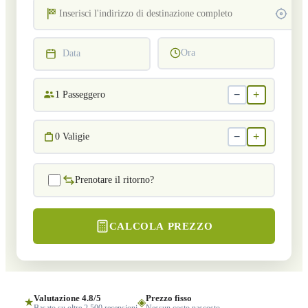
Ora
Data
−
+
1
Passeggero
−
+
0
Valigie
Prenotare il ritorno?
CALCOLA PREZZO
Valutazione 4.8/5
Prezzo fisso
★
◈
Basato su oltre 2.500 recensioni
Nessun costo nascosto