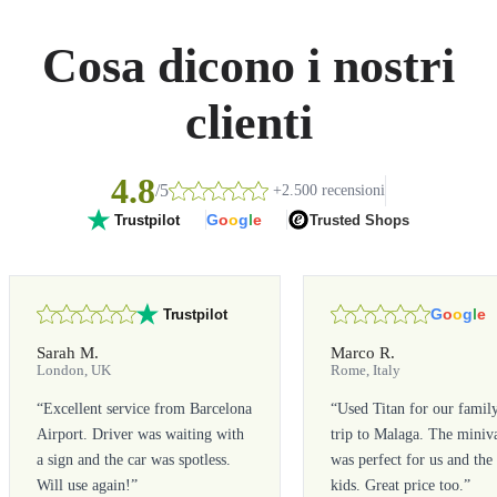
Cosa dicono i nostri
clienti
4.8
/5
+2.500 recensioni
G
o
o
g
l
e
Trusted Shops
Trustpilot
G
o
o
g
l
e
Trustpilot
Sarah M.
Marco R.
London, UK
Rome, Italy
“
Excellent service from Barcelona
“
Used Titan for our famil
Airport. Driver was waiting with
trip to Malaga. The miniv
a sign and the car was spotless.
was perfect for us and the
Will use again!
”
kids. Great price too.
”