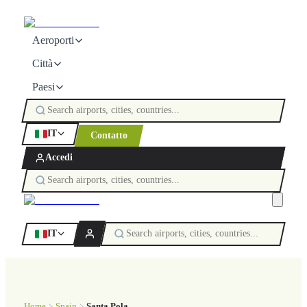
Aeroporti
Città
Paesi
IT
Contatto
Accedi
IT
Home
Spain
Santa Pola