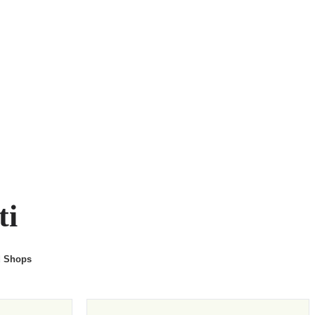
ti
d Shops