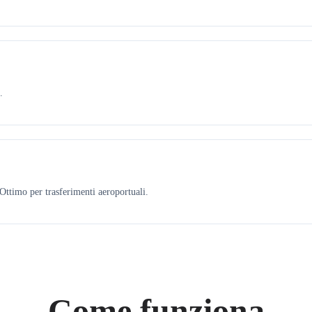
.
ttimo per trasferimenti aeroportuali.
Come funziona