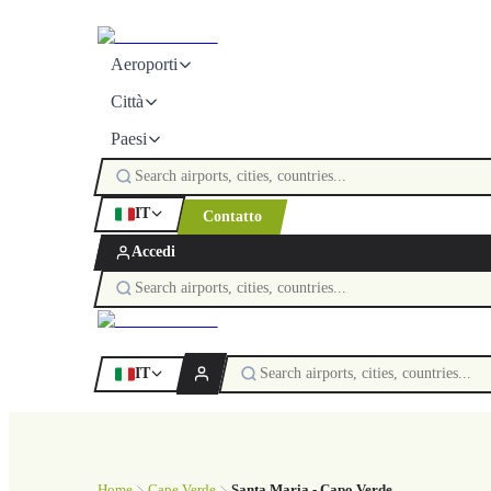
Aeroporti
Città
Paesi
IT
Contatto
Accedi
IT
Home
Cape Verde
Santa Maria - Capo Verde