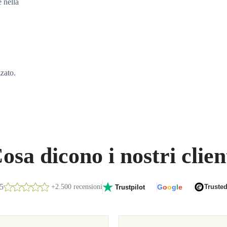
e nella
zzato.
osa dicono i nostri clien
/5
+2.500 recensioni
G
o
o
g
l
e
Truste
Trustpilot