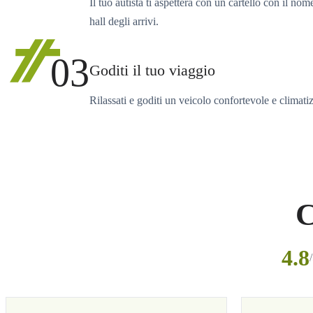
Il tuo autista ti aspetterà con un cartello con il nom
hall degli arrivi.
03
Goditi il tuo viaggio
Rilassati e goditi un veicolo confortevole e climati
C
4.8