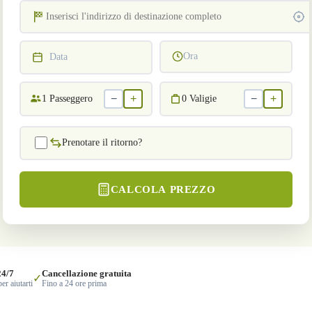
Ora
Data
−
+
−
+
1
Passeggero
0
Valigie
Prenotare il ritorno?
CALCOLA PREZZO
24/7
Cancellazione gratuita
✓
er aiutarti
Fino a 24 ore prima