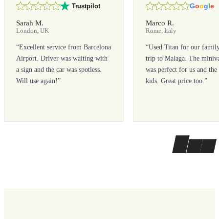
G
o
o
g
l
e
Trustpilot
Sarah M.
Marco R.
London, UK
Rome, Italy
“
Excellent service from Barcelona
“
Used Titan for our famil
Airport. Driver was waiting with
trip to Malaga. The miniv
a sign and the car was spotless.
was perfect for us and the
Will use again!
”
kids. Great price too.
”