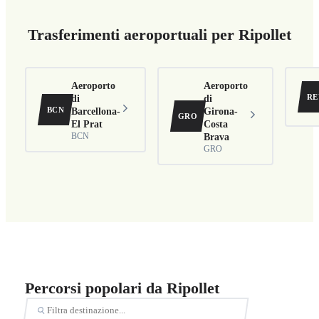
Trasferimenti aeroportuali per Ripollet
Aeroporto
Aeroporto
RE
di
di
BCN
Barcellona-
Girona-
GRO
El Prat
Costa
BCN
Brava
GRO
Percorsi popolari da Ripollet