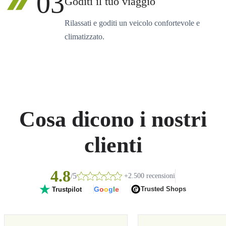
03
Goditi il tuo viaggio
Rilassati e goditi un veicolo confortevole e
climatizzato.
Cosa dicono i nostri
clienti
4.8
/5
+2.500 recensioni
G
o
o
g
l
e
Trusted Shops
Trustpilot