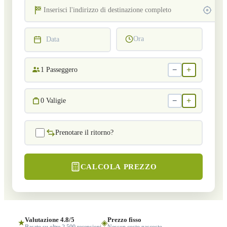
Ora
Data
−
+
1
Passeggero
−
+
0
Valigie
Prenotare il ritorno?
CALCOLA PREZZO
Valutazione 4.8/5
Prezzo fisso
★
◈
Basato su oltre 2.500 recensioni
Nessun costo nascosto