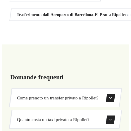
Trasferimento dall'Aeroporto di Barcellona-El Prat a Ripollet
30
Domande frequenti
Come prenoto un transfer privato a Ripollet?
Usa il nostro modulo di prenotazione per cercare e
Quanto costa un taxi privato a Ripollet?
confermare subito il tuo transfer. Scegli ritiro e
destinazione, seleziona il veicolo e conferma a prezzo