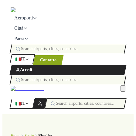
Aeroporti
Città
Paesi
IT
Contatto
Accedi
IT
Home
Spain
Ripollet