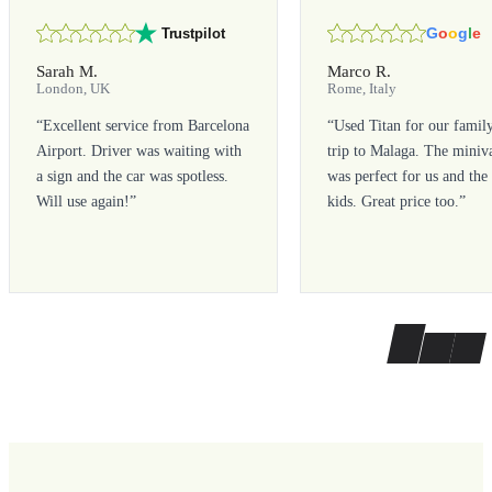
G
o
o
g
l
e
Trustpilot
Sarah M.
Marco R.
London, UK
Rome, Italy
“
Excellent service from Barcelona
“
Used Titan for our famil
Airport. Driver was waiting with
trip to Malaga. The miniv
a sign and the car was spotless.
was perfect for us and the
Will use again!
”
kids. Great price too.
”