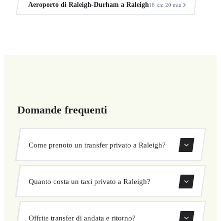
Aeroporto di Raleigh-Durham a Raleigh
18 km
20 min
·
Domande frequenti
Come prenoto un transfer privato a Raleigh?
Usa il nostro modulo di prenotazione per cercare e
Quanto costa un taxi privato a Raleigh?
confermare subito il tuo transfer. Scegli ritiro e
destinazione, seleziona il veicolo e conferma a prezzo
I nostri transfer privati a Raleigh hanno un prezzo fisso
fisso.
Offrite transfer di andata e ritorno?