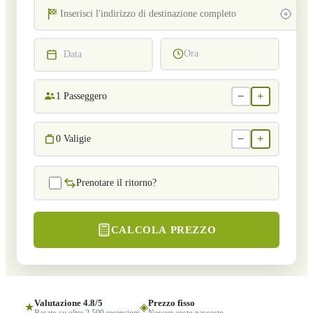
Ora
Data
−
+
1
Passeggero
−
+
0
Valigie
Prenotare il ritorno?
CALCOLA PREZZO
Valutazione 4.8/5
Prezzo fisso
★
◈
Basato su oltre 2.500 recensioni
Nessun costo nascosto