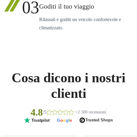
03
Goditi il tuo viaggio
Rilassati e goditi un veicolo confortevole e
climatizzato.
Cosa dicono i nostri
clienti
4.8
/5
+2.500 recensioni
G
o
o
g
l
e
Trusted Shops
Trustpilot