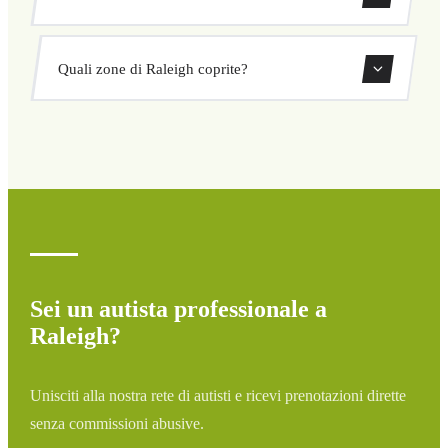
concordato prima della partenza. Nessun costo nascosto né
sorprese. Consulta il tuo prezzo subito nel modulo.
Sì, puoi prenotare transfer di sola andata o andata e
Quali zone di Raleigh coprite?
ritorno direttamente dal nostro sistema di prenotazione.
Copriamo tutte le zone di Raleigh e dintorni: aeroporti,
porti, stazioni ferroviarie e hotel. Se la tua destinazione
non è elencata, contattaci per un preventivo
personalizzato.
Sei un autista professionale a
Raleigh?
Unisciti alla nostra rete di autisti e ricevi prenotazioni dirette
senza commissioni abusive.