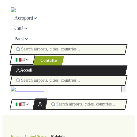
Aeroporti
Città
Paesi
IT
Contatto
Accedi
IT
Home
United States
Raleigh