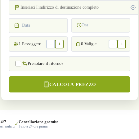
Ora
Data
−
+
−
+
1
Passeggero
0
Valigie
Prenotare il ritorno?
CALCOLA PREZZO
24/7
Cancellazione gratuita
✓
er aiutarti
Fino a 24 ore prima