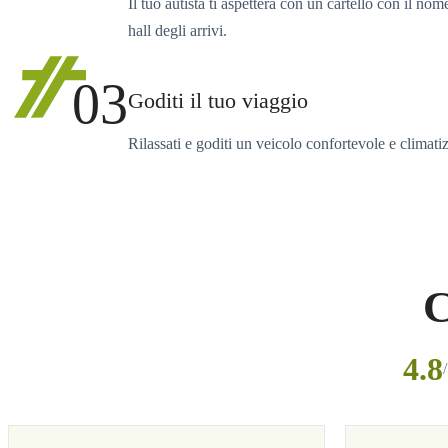
Il tuo autista ti aspetterà con un cartello con il nom
hall degli arrivi.
03
Goditi il tuo viaggio
Rilassati e goditi un veicolo confortevole e climati
C
4.8