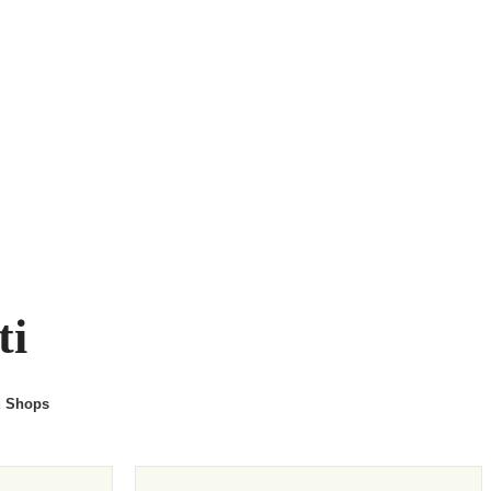
ti
d Shops