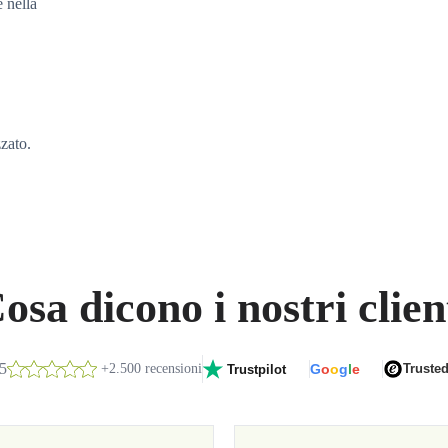
e nella
zzato.
osa dicono i nostri clien
/5
+2.500 recensioni
G
o
o
g
l
e
Truste
Trustpilot