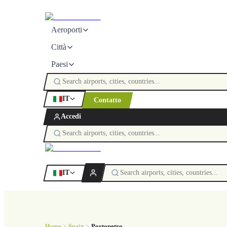
Aeroporti
Città
Paesi
IT
Contatto
Accedi
IT
Home
Spain
Portopetro