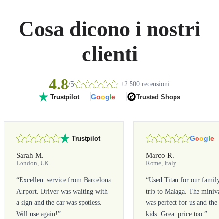
Cosa dicono i nostri
clienti
4.8
/5
+2.500 recensioni
G
o
o
g
l
e
Trusted Shops
Trustpilot
G
o
o
g
l
e
Trustpilot
Sarah M.
Marco R.
London, UK
Rome, Italy
“
Excellent service from Barcelona
“
Used Titan for our famil
Airport. Driver was waiting with
trip to Malaga. The miniv
a sign and the car was spotless.
was perfect for us and the
Will use again!
”
kids. Great price too.
”