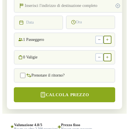
Ora
Data
−
+
1
Passeggero
−
+
0
Valigie
Prenotare il ritorno?
CALCOLA PREZZO
Valutazione 4.8/5
Prezzo fisso
★
◈
Basato su oltre 2.500 recensioni
Nessun costo nascosto