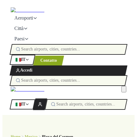
Aeroporti
Città
Paesi
IT
Contatto
Accedi
IT
Home
Mexico
Playa del Carmen