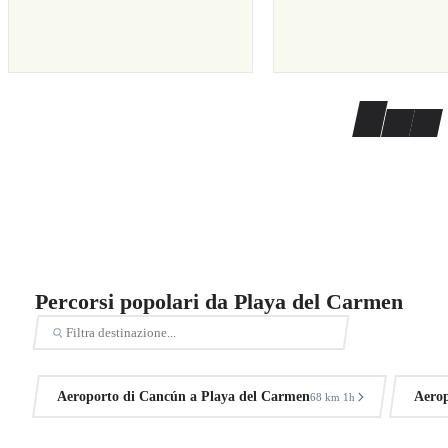
Percorsi popolari da Playa del Carmen
Aeroporto di Cancún a Playa del Carmen
Aerop
68 km
1h
·