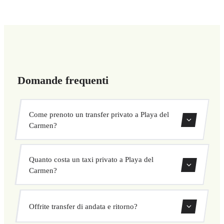
Domande frequenti
Come prenoto un transfer privato a Playa del
Carmen?
Usa il nostro modulo di prenotazione per cercare e
Quanto costa un taxi privato a Playa del
confermare subito il tuo transfer. Scegli ritiro e
Carmen?
destinazione, seleziona il veicolo e conferma a prezzo
fisso.
I nostri transfer privati a Playa del Carmen hanno un
Offrite transfer di andata e ritorno?
prezzo fisso concordato prima della partenza. Nessun costo