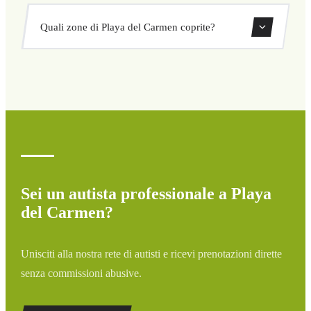
nascosto né sorprese. Consulta il tuo prezzo subito nel
Sì, puoi prenotare transfer di sola andata o andata e
modulo.
Quali zone di Playa del Carmen coprite?
ritorno direttamente dal nostro sistema di prenotazione.
Copriamo tutte le zone di Playa del Carmen e dintorni:
aeroporti, porti, stazioni ferroviarie e hotel. Se la tua
destinazione non è elencata, contattaci per un preventivo
personalizzato.
Sei un autista professionale a Playa
del Carmen?
Unisciti alla nostra rete di autisti e ricevi prenotazioni dirette
senza commissioni abusive.