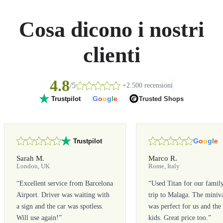
Cosa dicono i nostri
clienti
4.8
/5
+2.500 recensioni
G
o
o
g
l
e
Trusted Shops
Trustpilot
G
o
o
g
l
e
Trustpilot
Sarah M.
Marco R.
London, UK
Rome, Italy
“
Excellent service from Barcelona
“
Used Titan for our famil
Airport. Driver was waiting with
trip to Malaga. The miniv
a sign and the car was spotless.
was perfect for us and the
Will use again!
”
kids. Great price too.
”