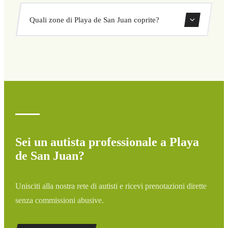
nascosto né sorprese. Consulta il tuo prezzo subito nel
Sì, puoi prenotare transfer di sola andata o andata e
modulo.
Quali zone di Playa de San Juan coprite?
ritorno direttamente dal nostro sistema di prenotazione.
Copriamo tutte le zone di Playa de San Juan e dintorni:
aeroporti, porti, stazioni ferroviarie e hotel. Se la tua
destinazione non è elencata, contattaci per un preventivo
personalizzato.
Sei un autista professionale a Playa
de San Juan?
Unisciti alla nostra rete di autisti e ricevi prenotazioni dirette
senza commissioni abusive.