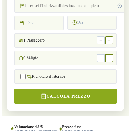
Ora
Data
−
+
1
Passeggero
−
+
0
Valigie
Prenotare il ritorno?
CALCOLA PREZZO
Valutazione 4.8/5
Prezzo fisso
★
◈
Basato su oltre 2.500 recensioni
Nessun costo nascosto