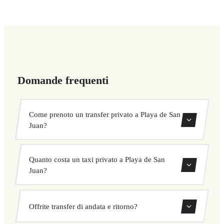
Domande frequenti
Come prenoto un transfer privato a Playa de San
Juan?
Usa il nostro modulo di prenotazione per cercare e
Quanto costa un taxi privato a Playa de San
confermare subito il tuo transfer. Scegli ritiro e
Juan?
destinazione, seleziona il veicolo e conferma a prezzo
fisso.
I nostri transfer privati a Playa de San Juan hanno un
Offrite transfer di andata e ritorno?
prezzo fisso concordato prima della partenza. Nessun costo