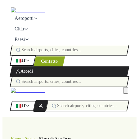
Aeroporti
Città
Paesi
IT
Contatto
Accedi
IT
Home
Spain
Playa de San Juan