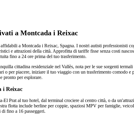
ivati a Montcada i Reixac
 affidabili a Montcada i Reixac, Spagna. I nostri autisti professionisti cop
ristici e attrazioni della città. Approfitta di tariffe fisse senza costi nasc
tuita fino a 24 ore prima del tuo trasferimento.
quilla cittadina residenziale nel Vallès, nota per le sue sorgenti termali
ari o per piacere, iniziare il tuo viaggio con un trasferimento comodo e p
o e pronto per esplorare.
 i Reixac
El Prat al tuo hotel, dal terminal crociere al centro città, o da un'attraz
ostra flotta include berline per coppie, spaziosi MPV per famiglie, veicol
i di fino a 16 passeggeri.