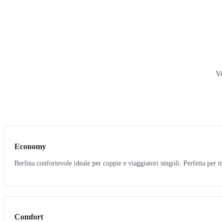
Ve
3
3
Economy
Berlina confortevole ideale per coppie e viaggiatori singoli. Perfetta per tr
3
3
Comfort