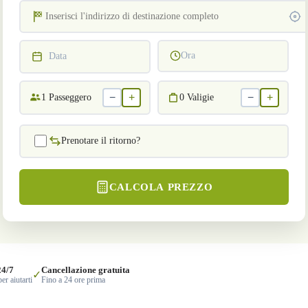
Ora
Data
−
+
−
+
1
Passeggero
0
Valigie
Prenotare il ritorno?
CALCOLA PREZZO
24/7
Cancellazione gratuita
✓
er aiutarti
Fino a 24 ore prima