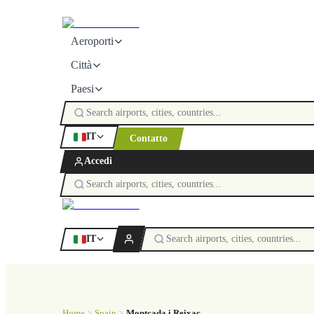
Aeroporti
Città
Paesi
IT
Contatto
Accedi
IT
Home
Spain
Montcada i Reixac