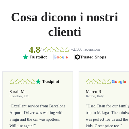
Cosa dicono i nostri
clienti
4.8
/5
+2.500 recensioni
G
o
o
g
l
e
Trusted Shops
Trustpilot
G
o
o
g
l
e
Trustpilot
Sarah M.
Marco R.
London, UK
Rome, Italy
“
Excellent service from Barcelona
“
Used Titan for our famil
Airport. Driver was waiting with
trip to Malaga. The miniv
a sign and the car was spotless.
was perfect for us and the
Will use again!
”
kids. Great price too.
”