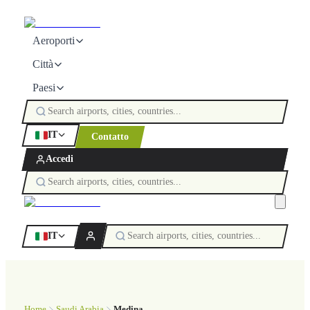
Aeroporti
Città
Paesi
IT
Contatto
Accedi
IT
Home
Saudi Arabia
Medina