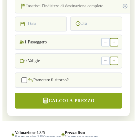
Ora
Data
−
+
1
Passeggero
−
+
0
Valigie
Prenotare il ritorno?
CALCOLA PREZZO
Valutazione 4.8/5
Prezzo fisso
★
◈
Basato su oltre 2.500 recensioni
Nessun costo nascosto