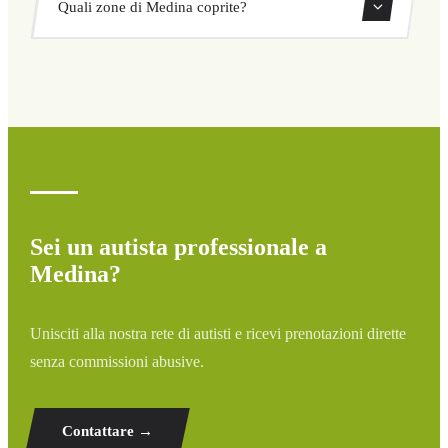
Quali zone di Medina coprite?
ritorno direttamente dal nostro sistema di prenotazione.
Copriamo tutte le zone di Medina e dintorni: aeroporti,
porti, stazioni ferroviarie e hotel. Se la tua destinazione
non è elencata, contattaci per un preventivo
personalizzato.
Sei un autista professionale a
Medina?
Unisciti alla nostra rete di autisti e ricevi prenotazioni dirette
senza commissioni abusive.
Contattare →