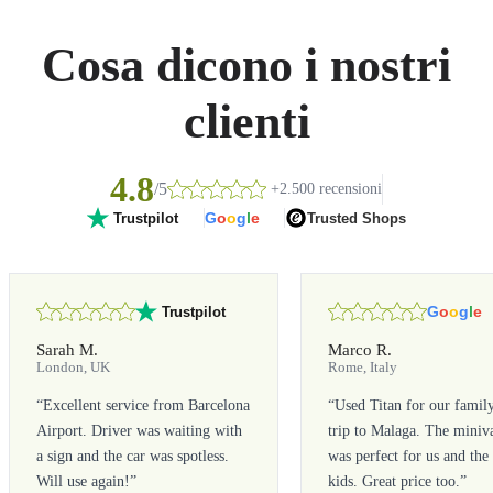
Cosa dicono i nostri
clienti
4.8
/5
+2.500 recensioni
G
o
o
g
l
e
Trusted Shops
Trustpilot
G
o
o
g
l
e
Trustpilot
Sarah M.
Marco R.
London, UK
Rome, Italy
“
Excellent service from Barcelona
“
Used Titan for our famil
Airport. Driver was waiting with
trip to Malaga. The miniv
a sign and the car was spotless.
was perfect for us and the
Will use again!
”
kids. Great price too.
”