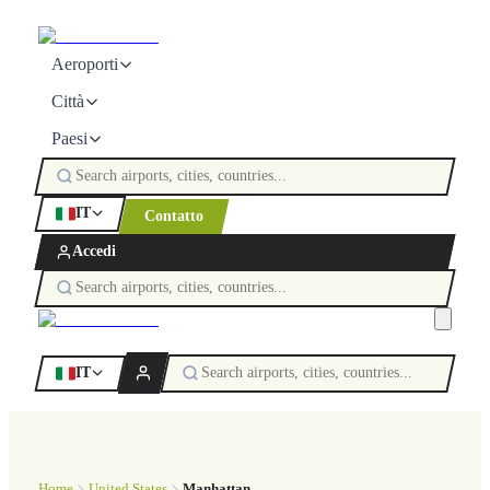
Aeroporti
Città
Paesi
IT
Contatto
Accedi
IT
Home
United States
Manhattan