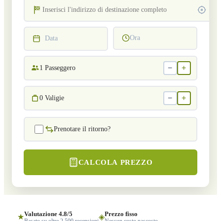
Ora
Data
−
+
1
Passeggero
−
+
0
Valigie
Prenotare il ritorno?
CALCOLA PREZZO
Valutazione 4.8/5
Prezzo fisso
★
◈
Basato su oltre 2.500 recensioni
Nessun costo nascosto