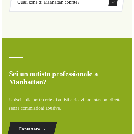
Quali zone di Manhattan coprite?
ritorno direttamente dal nostro sistema di prenotazione.
Copriamo tutte le zone di Manhattan e dintorni: aeroporti,
porti, stazioni ferroviarie e hotel. Se la tua destinazione
non è elencata, contattaci per un preventivo
personalizzato.
Sei un autista professionale a
Manhattan?
Unisciti alla nostra rete di autisti e ricevi prenotazioni dirette
senza commissioni abusive.
Contattare →