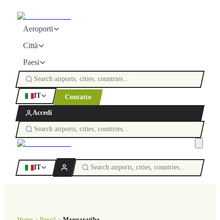
Aeroporti
Città
Paesi
IT
Contatto
Accedi
IT
Home
Brazil
Mangaratiba