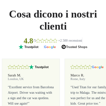
Cosa dicono i nostri
clienti
4.8
/5
+2.500 recensioni
G
o
o
g
l
e
Trusted Shops
Trustpilot
G
o
o
g
l
e
Trustpilot
Sarah M.
Marco R.
London, UK
Rome, Italy
“
Excellent service from Barcelona
“
Used Titan for our famil
Airport. Driver was waiting with
trip to Malaga. The miniv
a sign and the car was spotless.
was perfect for us and the
Will use again!
”
kids. Great price too.
”