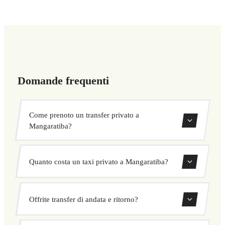
Domande frequenti
Come prenoto un transfer privato a
Mangaratiba?
Usa il nostro modulo di prenotazione per cercare e
Quanto costa un taxi privato a Mangaratiba?
confermare subito il tuo transfer. Scegli ritiro e
destinazione, seleziona il veicolo e conferma a prezzo
I nostri transfer privati a Mangaratiba hanno un prezzo
fisso.
Offrite transfer di andata e ritorno?
fisso concordato prima della partenza. Nessun costo
nascosto né sorprese. Consulta il tuo prezzo subito nel