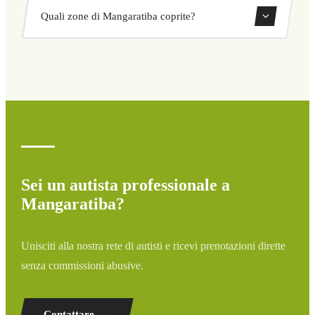
Sì, puoi prenotare transfer di sola andata o andata e
modulo.
Quali zone di Mangaratiba coprite?
ritorno direttamente dal nostro sistema di prenotazione.
Copriamo tutte le zone di Mangaratiba e dintorni:
aeroporti, porti, stazioni ferroviarie e hotel. Se la tua
destinazione non è elencata, contattaci per un preventivo
personalizzato.
Sei un autista professionale a
Mangaratiba?
Unisciti alla nostra rete di autisti e ricevi prenotazioni dirette
senza commissioni abusive.
Contattare →