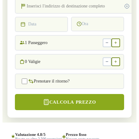
Ora
Data
−
+
1
Passeggero
−
+
0
Valigie
Prenotare il ritorno?
CALCOLA PREZZO
Valutazione 4.8/5
Prezzo fisso
★
◈
Basato su oltre 2.500 recensioni
Nessun costo nascosto