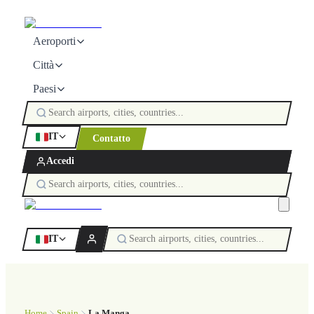
Aeroporti
Città
Paesi
IT
Contatto
Accedi
IT
Home
Spain
La Manga