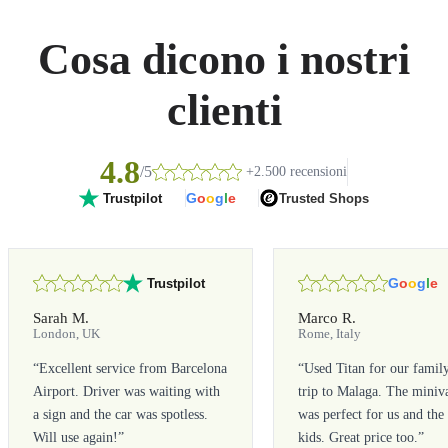
Cosa dicono i nostri
clienti
4.8
/5
+2.500 recensioni
G
o
o
g
l
e
Trusted Shops
Trustpilot
G
o
o
g
l
e
Trustpilot
Sarah M.
Marco R.
London, UK
Rome, Italy
“
Excellent service from Barcelona
“
Used Titan for our famil
Airport. Driver was waiting with
trip to Malaga. The miniv
a sign and the car was spotless.
was perfect for us and the
Will use again!
”
kids. Great price too.
”