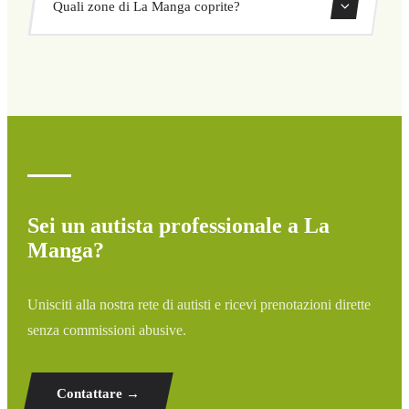
Quali zone di La Manga coprite?
ritorno direttamente dal nostro sistema di prenotazione.
Copriamo tutte le zone di La Manga e dintorni: aeroporti,
porti, stazioni ferroviarie e hotel. Se la tua destinazione
non è elencata, contattaci per un preventivo
personalizzato.
Sei un autista professionale a La
Manga?
Unisciti alla nostra rete di autisti e ricevi prenotazioni dirette
senza commissioni abusive.
Contattare →