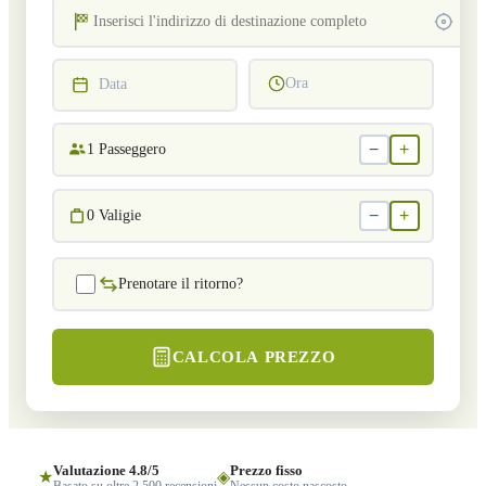
Ora
Data
−
+
1
Passeggero
−
+
0
Valigie
Prenotare il ritorno?
CALCOLA PREZZO
Valutazione 4.8/5
Prezzo fisso
★
◈
Basato su oltre 2.500 recensioni
Nessun costo nascosto