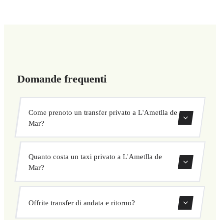
Domande frequenti
Come prenoto un transfer privato a L'Ametlla de
Mar?
Usa il nostro modulo di prenotazione per cercare e
Quanto costa un taxi privato a L'Ametlla de
confermare subito il tuo transfer. Scegli ritiro e
Mar?
destinazione, seleziona il veicolo e conferma a prezzo
fisso.
I nostri transfer privati a L'Ametlla de Mar hanno un
Offrite transfer di andata e ritorno?
prezzo fisso concordato prima della partenza. Nessun costo