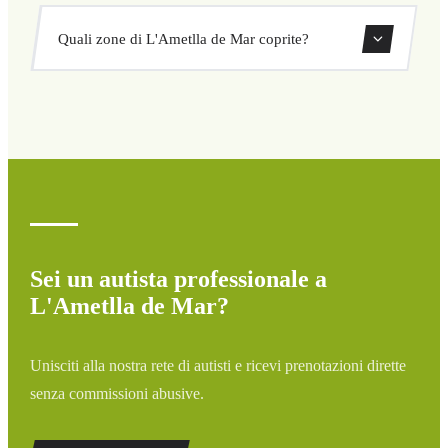
nascosto né sorprese. Consulta il tuo prezzo subito nel
Sì, puoi prenotare transfer di sola andata o andata e
modulo.
Quali zone di L'Ametlla de Mar coprite?
ritorno direttamente dal nostro sistema di prenotazione.
Copriamo tutte le zone di L'Ametlla de Mar e dintorni:
aeroporti, porti, stazioni ferroviarie e hotel. Se la tua
destinazione non è elencata, contattaci per un preventivo
personalizzato.
Sei un autista professionale a
L'Ametlla de Mar?
Unisciti alla nostra rete di autisti e ricevi prenotazioni dirette
senza commissioni abusive.