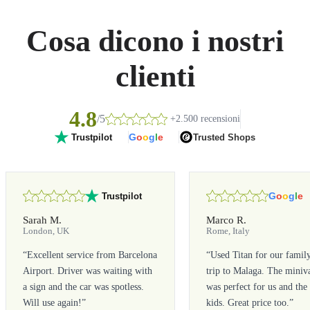
Cosa dicono i nostri
clienti
4.8
/5
+2.500 recensioni
G
o
o
g
l
e
Trusted Shops
Trustpilot
G
o
o
g
l
e
Trustpilot
Sarah M.
Marco R.
London, UK
Rome, Italy
“
Excellent service from Barcelona
“
Used Titan for our famil
Airport. Driver was waiting with
trip to Malaga. The miniv
a sign and the car was spotless.
was perfect for us and the
Will use again!
”
kids. Great price too.
”