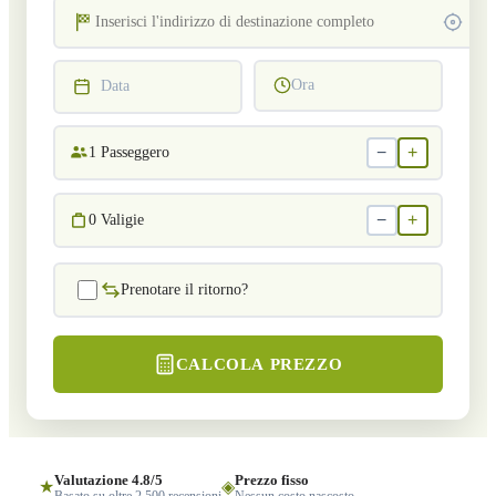
Ora
Data
−
+
1
Passeggero
−
+
0
Valigie
Prenotare il ritorno?
CALCOLA PREZZO
Valutazione 4.8/5
Prezzo fisso
★
◈
Basato su oltre 2.500 recensioni
Nessun costo nascosto