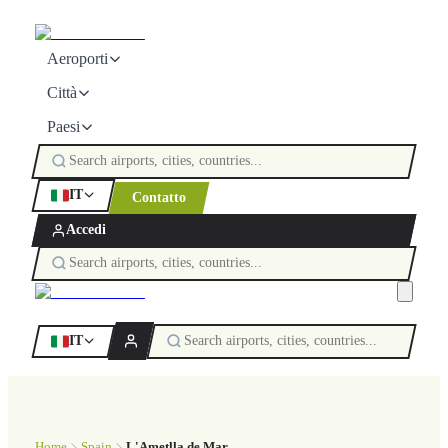
Aeroporti
Città
Paesi
IT
Contatto
Accedi
IT
Home
Spain
L'Ametlla de Mar